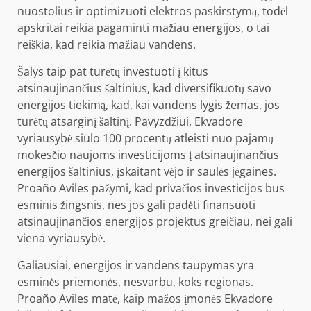
nuostolius ir optimizuoti elektros paskirstymą, todėl
apskritai reikia pagaminti mažiau energijos, o tai
reiškia, kad reikia mažiau vandens.
Šalys taip pat turėtų investuoti į kitus
atsinaujinančius šaltinius, kad diversifikuotų savo
energijos tiekimą, kad, kai vandens lygis žemas, jos
turėtų atsarginį šaltinį. Pavyzdžiui, Ekvadore
vyriausybė siūlo 100 procentų atleisti nuo pajamų
mokesčio naujoms investicijoms į atsinaujinančius
energijos šaltinius, įskaitant vėjo ir saulės jėgaines.
Proaño Aviles pažymi, kad privačios investicijos bus
esminis žingsnis, nes jos gali padėti finansuoti
atsinaujinančios energijos projektus greičiau, nei gali
viena vyriausybė.
Galiausiai, energijos ir vandens taupymas yra
esminės priemonės, nesvarbu, koks regionas.
Proaño Aviles matė, kaip mažos įmonės Ekvadore