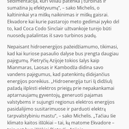
sedimentacija, kuri vėliau patenka į turbinas ir
sumažina jų efektyvumą“, – sako Michelis, o
kaltininkai yra miškų naikinimas ir miškų gaisrai.
Ekvadore kai kurie pastarojo meto gedimai įvyko dėl
to, kad Coca Codo Sinclair užtvankoje turėjo būti
nuosėdų
pašalintas iš savo turbinos įvadų.
Nepaisant hidroenergijos pažeidžiamumo, tikimasi,
kad kai kuriose pasaulio dalyse bus įrengta daugiau
pajėgumų. Pietryčių Azijoje tokios šalys kaip
Mianmaras, Laosas ir Kambodža didina savo
vandens pajėgumus, kad patenkintų didėjančius
energijos poreikius. „Hidroenergija turi šį didžiulį
pažadą išplėsti elektros prieigą prie nepakankamai
aptarnaujamų gyventojų, generuoti pajamas
valstybėms ir sujungti regionus elektros energijos
pasidalijimo susitarimuose ir parduoti elektrą
tarpvalstybiniu mastu“, – sako Michelis. „Tačiau šie
klimato kaitos iššūkiai – tai, ką matome Ekvadore –