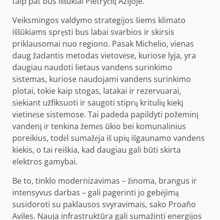
taip pat bus iššūkiai Pietryčių Azijoje.
Veiksmingos valdymo strategijos šiems klimato
iššūkiams spręsti bus labai svarbios ir skirsis
priklausomai nuo regiono. Pasak Michelio, vienas
daug žadantis metodas vietovėse, kuriose lyja, yra
daugiau naudoti lietaus vandens surinkimo
sistemas, kuriose naudojami vandens surinkimo
plotai, tokie kaip stogas, latakai ir rezervuarai,
siekiant užfiksuoti ir saugoti stiprų kritulių kiekį
vietinėse sistemose. Tai padeda papildyti požeminį
vandenį ir tenkina žemės ūkio bei komunalinius
poreikius, todėl sumažėja iš upių išgaunamo vandens
kiekis, o tai reiškia, kad daugiau gali būti skirta
elektros gamybai.
Be to, tinklo modernizavimas – žinoma, brangus ir
intensyvus darbas – gali pagerinti jo gebėjimą
susidoroti su paklausos svyravimais, sako Proaño
Aviles. Nauja infrastruktūra gali sumažinti energijos