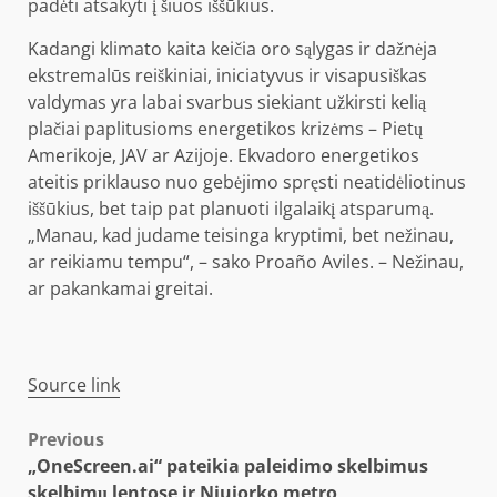
padėti atsakyti į šiuos iššūkius.
Kadangi klimato kaita keičia oro sąlygas ir dažnėja
ekstremalūs reiškiniai, iniciatyvus ir visapusiškas
valdymas yra labai svarbus siekiant užkirsti kelią
plačiai paplitusioms energetikos krizėms – Pietų
Amerikoje, JAV ar Azijoje. Ekvadoro energetikos
ateitis priklauso nuo gebėjimo spręsti neatidėliotinus
iššūkius, bet taip pat planuoti ilgalaikį atsparumą.
„Manau, kad judame teisinga kryptimi, bet nežinau,
ar reikiamu tempu“, – sako Proaño Aviles. – Nežinau,
ar pakankamai greitai.
Source link
Post
Previous
„OneScreen.ai“ pateikia paleidimo skelbimus
navigation
skelbimų lentose ir Niujorko metro