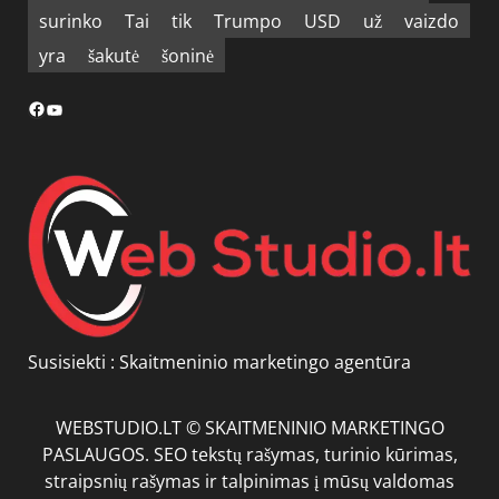
surinko
Tai
tik
Trumpo
USD
už
vaizdo
yra
šakutė
šoninė
Facebook
YouTube
Susisiekti :
Skaitmeninio marketingo agentūra
WEBSTUDIO.LT © SKAITMENINIO MARKETINGO
PASLAUGOS. SEO tekstų rašymas, turinio kūrimas,
straipsnių rašymas ir talpinimas į mūsų valdomas