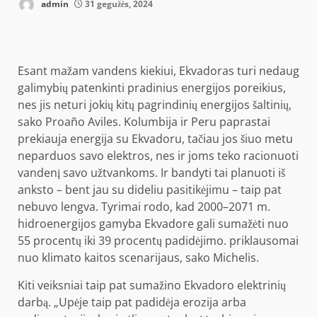
admin
31 gegužės, 2024
Esant mažam vandens kiekiui, Ekvadoras turi nedaug
galimybių patenkinti pradinius energijos poreikius,
nes jis neturi jokių kitų pagrindinių energijos šaltinių,
sako Proaño Aviles. Kolumbija ir Peru paprastai
prekiauja energija su Ekvadoru, tačiau jos šiuo metu
neparduos savo elektros, nes ir joms teko racionuoti
vandenį savo užtvankoms. Ir bandyti tai planuoti iš
anksto – bent jau su dideliu pasitikėjimu – taip pat
nebuvo lengva. Tyrimai rodo, kad 2000–2071 m.
hidroenergijos gamyba Ekvadore gali sumažėti nuo
55 procentų iki 39 procentų padidėjimo.
priklausomai
nuo klimato kaitos scenarijaus,
sako Michelis.
Kiti veiksniai taip pat sumažino Ekvadoro elektrinių
darbą. „Upėje taip pat padidėja erozija arba