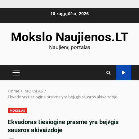
Skip
10 rugpjūčio, 2026
to
content
Mokslo Naujienos.LT
Naujienų portalas
PRIMARY
MENU
Home
MOKSLAS
Ekvadoras tiesiogine prasme yra bejėgis sausros akivaizdoje
MOKSLAS
Ekvadoras tiesiogine prasme yra bejėgis
sausros akivaizdoje