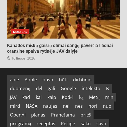
MOKSLAS
Kanados miškų gaisrų dūmai dangų paverčia liūdnai
oranžine spalva rytinėje JAV dalyje
16 liepos, 2026
apie
Apple
buvo
būti
dirbtinio
duomenų
dėl
gali
Google
intelekto
Iš
JAV
kad
kai
kaip
Kodėl
ką
Metų
mln
mlrd
NASA
naujas
nei
nes
nori
nuo
OpenAI
planas
Pranešama
prieš
programą
receptas
Recipe
sako
savo