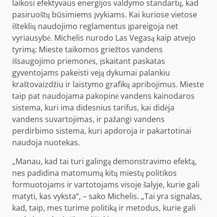
laikosi efektyvaus energijos valdymo standartų, kad
pasiruoštų būsimiems įvykiams. Kai kuriose vietose
išteklių naudojimo reglamentus įpareigoja net
vyriausybė. Michelis nurodo Las Vegasą kaip atvejo
tyrimą: Mieste taikomos griežtos vandens
išsaugojimo priemonės, įskaitant paskatas
gyventojams pakeisti veją dykumai palankiu
kraštovaizdžiu ir laistymo grafikų apribojimus. Mieste
taip pat naudojama pakopinė vandens kainodaros
sistema, kuri ima didesnius tarifus, kai didėja
vandens suvartojimas, ir pažangi vandens
perdirbimo sistema, kuri apdoroja ir pakartotinai
naudoja nuotekas.
„Manau, kad tai turi galingą demonstravimo efektą,
nes padidina matomumą kitų miestų politikos
formuotojams ir vartotojams visoje šalyje, kurie gali
matyti, kas vyksta“, – sako Michelis. „Tai yra signalas,
kad, taip, mes turime politiką ir metodus, kurie gali