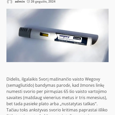
admin
26 gegužės, 2024
Didelis, ilgalaikis
Svorį mažinančio vaisto Wegovy
(semagliutido) bandymas parodė, kad žmonės linkę
numesti svorio per pirmąsias 65 šio vaisto vartojimo
savaites (maždaug vienerius metus ir tris mėnesius),
bet tada pasiekė plato arba „nustatytas taškas“.
Tačiau toks ankstyvas svorio kritimas paprastai išliko