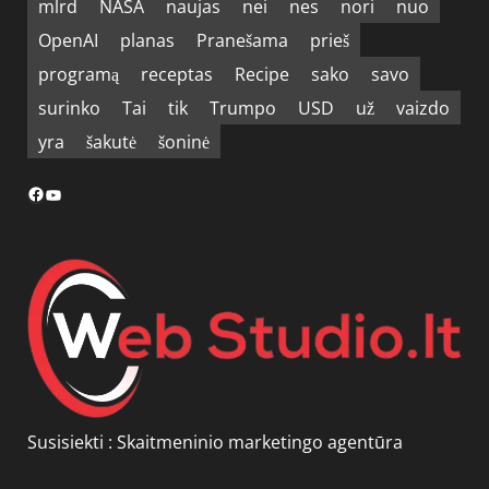
mlrd
NASA
naujas
nei
nes
nori
nuo
OpenAI
planas
Pranešama
prieš
programą
receptas
Recipe
sako
savo
surinko
Tai
tik
Trumpo
USD
už
vaizdo
yra
šakutė
šoninė
Facebook
YouTube
Susisiekti :
Skaitmeninio marketingo agentūra