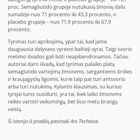
proc. Semagliutido grupėje nutukusių žmonių dalis
sumažėjo nuo 71 procento iki 43,3 procento, o
placebo grupėje – nuo ​​71,9 procento iki 67,9
procento.
Tyrimas turi apribojimų, ypač tai, kad jame
daugiausia dalyvavo vyresni baltieji vyrai. Taigi svorio
metimo išvados gali būti neapibendrinamos. Tačiau
autoriai daro išvadą, kad tyrimas palaiko platų
semaglutido vartojimą žmonėms, sergantiems širdies
ir kraujagyslių ligomis, kurie taip pat turi antsvorio
arba turi nutukimą. Kylantis klausimas, su kuriuo
tyrėjai turės susidurti, yra tai, kiek laiko žmonėms
reikės vartoti veiksmingą, bet šiuo metu brangų
vaistą.
Ši istorija iš pradžių pasirodė
Ars Technica
.