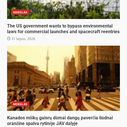
MOKSLAS
The US government wants to bypass environmental
laws for commercial launches and spacecraft reentries
31 liepos, 2026
MOKSLAS
Kanados miškų gaisrų dūmai dangų paverčia liūdnai
oranžine spalva rytinėje JAV dalyje