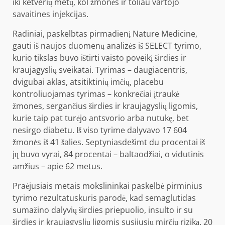
iki ketverių metų, kol žmonės ir toliau vartojo
savaitines injekcijas.
Radiniai,
paskelbtas pirmadienį Nature Medicine
,
gauti iš naujos duomenų analizės iš SELECT tyrimo,
kurio tikslas buvo ištirti vaisto poveikį širdies ir
kraujagyslių sveikatai. Tyrimas – daugiacentris,
dvigubai aklas, atsitiktinių imčių, placebu
kontroliuojamas tyrimas – konkrečiai įtraukė
žmones, sergančius širdies ir kraujagyslių ligomis,
kurie taip pat turėjo antsvorio arba nutukę, bet
nesirgo diabetu. Iš viso tyrime dalyvavo 17 604
žmonės iš 41 šalies. Septyniasdešimt du procentai iš
jų buvo vyrai, 84 procentai – baltaodžiai, o vidutinis
amžius – apie 62 metus.
Praėjusiais metais mokslininkai
paskelbė pirminius
tyrimo rezultatus
kuris parodė, kad semaglutidas
sumažino dalyvių širdies priepuolio, insulto ir su
širdies ir kraujagyslių ligomis susijusių mirčių riziką.
20