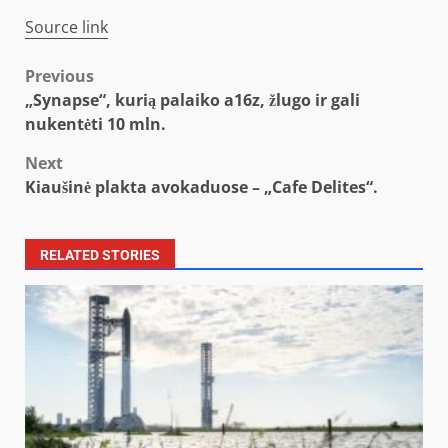
Source link
Post
Previous
„Synapse“, kurią palaiko a16z, žlugo ir gali
navigation
nukentėti 10 mln.
Next
Kiaušinė plakta avokaduose – „Cafe Delites“.
RELATED STORIES