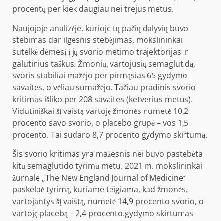
procentų
per kiek daugiau nei trejus metus.
Naujojoje analizėje, kurioje tų pačių dalyvių buvo
stebimas dar ilgesnis stebėjimas, mokslininkai
sutelkė dėmesį į jų svorio metimo trajektorijas ir
galutinius taškus. Žmonių, vartojusių semaglutidą,
svoris stabiliai mažėjo per pirmąsias 65 gydymo
savaites, o vėliau sumažėjo. Tačiau pradinis svorio
kritimas išliko per 208 savaites (ketverius metus).
Vidutiniškai šį vaistą vartoję žmonės numetė 10,2
procento savo svorio, o placebo grupė – vos 1,5
procento. Tai sudaro 8,7 procento gydymo skirtumą.
Šis svorio kritimas yra mažesnis nei buvo pastebėta
kitų semaglutido tyrimų metu. 2021 m. mokslininkai
žurnale „The New England Journal of Medicine“
paskelbė tyrimą, kuriame teigiama, kad žmonės,
vartojantys šį vaistą, numetė 14,9 procento svorio, o
vartoję placebą – 2,4 procento.
gydymo skirtumas