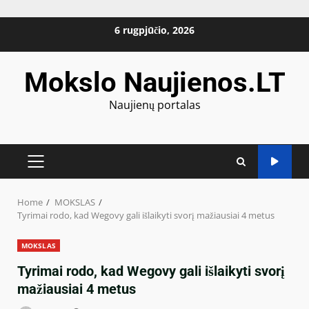
Skip
6 rugpjūčio, 2026
to
content
Mokslo Naujienos.LT
Naujienų portalas
PRIMARY
MENU
Home
MOKSLAS
Tyrimai rodo, kad Wegovy gali išlaikyti svorį mažiausiai 4 metus
MOKSLAS
Tyrimai rodo, kad Wegovy gali išlaikyti svorį
mažiausiai 4 metus