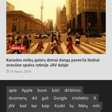
MOKSLAS
Kanados miškų gaisrų dūmai dangų paverčia liūdnai
oranžine spalva rytinėje JAV dalyje
16 liepos, 2026
apie
Apple
buvo
būti
dirbtinio
duomenų
dėl
gali
Google
intelekto
Iš
JAV
kad
kai
kaip
Kodėl
ką
Metų
mln