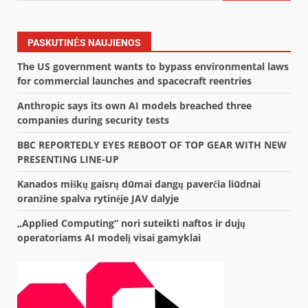
PASKUTINĖS NAUJIENOS
The US government wants to bypass environmental laws
for commercial launches and spacecraft reentries
Anthropic says its own AI models breached three
companies during security tests
BBC REPORTEDLY EYES REBOOT OF TOP GEAR WITH NEW
PRESENTING LINE-UP
Kanados miškų gaisrų dūmai dangų paverčia liūdnai
oranžine spalva rytinėje JAV dalyje
„Applied Computing“ nori suteikti naftos ir dujų
operatoriams AI modelį visai gamyklai