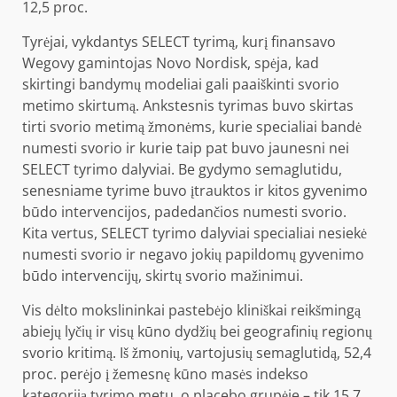
12,5 proc
.
Tyrėjai, vykdantys SELECT tyrimą, kurį finansavo
Wegovy gamintojas Novo Nordisk, spėja, kad
skirtingi bandymų modeliai gali paaiškinti svorio
metimo skirtumą. Ankstesnis tyrimas buvo skirtas
tirti svorio metimą žmonėms, kurie specialiai bandė
numesti svorio ir kurie taip pat buvo jaunesni nei
SELECT tyrimo dalyviai. Be gydymo semaglutidu,
senesniame tyrime buvo įtrauktos ir kitos gyvenimo
būdo intervencijos, padedančios numesti svorio.
Kita vertus, SELECT tyrimo dalyviai specialiai nesiekė
numesti svorio ir negavo jokių papildomų gyvenimo
būdo intervencijų, skirtų svorio mažinimui.
Vis dėlto mokslininkai pastebėjo kliniškai reikšmingą
abiejų lyčių ir visų kūno dydžių bei geografinių regionų
svorio kritimą. Iš žmonių, vartojusių semaglutidą, 52,4
proc. perėjo į žemesnę kūno masės indekso
kategoriją tyrimo metu, o placebo grupėje – tik 15,7