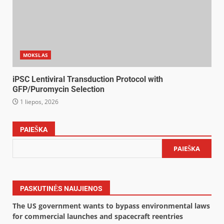
MOKSLAS
iPSC Lentiviral Transduction Protocol with
GFP/Puromycin Selection
1 liepos, 2026
PAIEŠKA
PAIEŠKA
PASKUTINĖS NAUJIENOS
The US government wants to bypass environmental laws
for commercial launches and spacecraft reentries