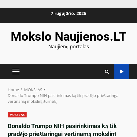
Skip
7 rugpjūčio, 2026
to
content
Mokslo Naujienos.LT
Naujienų portalas
PRIMARY
MENU
Home
MOKSLAS
Donaldo Trumpo NIH pasirinkimas ką tik pradėjo prieštaringai
vertinamą mokslinį žurnalą
MOKSLAS
Donaldo Trumpo NIH pasirinkimas ką tik
pradėjo prieštaringai vertinamą mokslinį