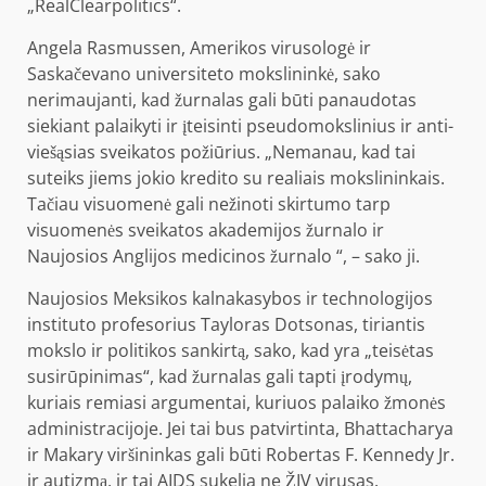
„RealClearpolitics“.
Angela Rasmussen, Amerikos virusologė ir
Saskačevano universiteto mokslininkė, sako
nerimaujanti, kad žurnalas gali būti panaudotas
siekiant palaikyti ir įteisinti pseudomokslinius ir anti-
viešąsias sveikatos požiūrius. „Nemanau, kad tai
suteiks jiems jokio kredito su realiais mokslininkais.
Tačiau visuomenė gali nežinoti skirtumo tarp
visuomenės sveikatos akademijos žurnalo ir
Naujosios Anglijos medicinos žurnalo “, – sako ji.
Naujosios Meksikos kalnakasybos ir technologijos
instituto profesorius Tayloras Dotsonas, tiriantis
mokslo ir politikos sankirtą, sako, kad yra „teisėtas
susirūpinimas“, kad žurnalas gali tapti įrodymų,
kuriais remiasi argumentai, kuriuos palaiko žmonės
administracijoje. Jei tai bus patvirtinta, Bhattacharya
ir Makary viršininkas gali būti Robertas F. Kennedy Jr.
ir autizmą, ir tai AIDS sukelia ne ŽIV virusas.