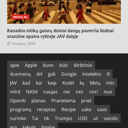
MOKSLAS
Kanados miškų gaisrų dūmai dangų paverčia liūdnai
oranžine spalva rytinėje JAV dalyje
16 liepos, 2026
apie
Apple
buvo
būti
dirbtinio
duomenų
dėl
gali
Google
intelekto
Iš
JAV
kad
kai
kaip
Kodėl
ką
Metų
mln
mlrd
NASA
naujas
nei
nes
nori
nuo
OpenAI
planas
Pranešama
prieš
programą
receptas
Recipe
sako
savo
surinko
Tai
tik
Trumpo
USD
už
vaizdo
yra
šakutė
šoninė