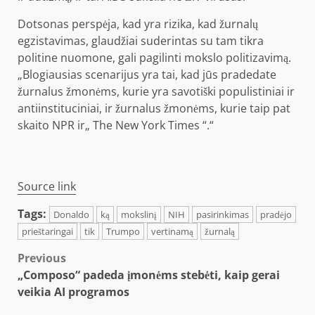
Dotsonas perspėja, kad yra rizika, kad žurnalų
egzistavimas, glaudžiai suderintas su tam tikra
politine nuomone, gali pagilinti mokslo politizavimą.
„Blogiausias scenarijus yra tai, kad jūs pradedate
žurnalus žmonėms, kurie yra savotiški populistiniai ir
antiinstituciniai, ir žurnalus žmonėms, kurie taip pat
skaito NPR ir„ The New York Times “.“
Source link
Tags:
Donaldo
ką
mokslinį
NIH
pasirinkimas
pradėjo
prieštaringai
tik
Trumpo
vertinamą
žurnalą
Post
Previous
„Composo“ padeda įmonėms stebėti, kaip gerai
navigation
veikia AI programos