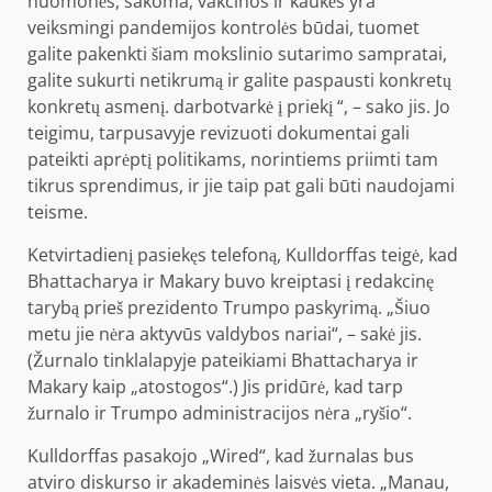
nuomonės, sakoma, vakcinos ir kaukės yra
veiksmingi pandemijos kontrolės būdai, tuomet
galite pakenkti šiam mokslinio sutarimo sampratai,
galite sukurti netikrumą ir galite paspausti konkretų
konkretų asmenį. darbotvarkė į priekį “, – sako jis. Jo
teigimu, tarpusavyje revizuoti dokumentai gali
pateikti aprėptį politikams, norintiems priimti tam
tikrus sprendimus, ir jie taip pat gali būti naudojami
teisme.
Ketvirtadienį pasiekęs telefoną, Kulldorffas teigė, kad
Bhattacharya ir Makary buvo kreiptasi į redakcinę
tarybą prieš prezidento Trumpo paskyrimą. „Šiuo
metu jie nėra aktyvūs valdybos nariai“, – sakė jis.
(Žurnalo tinklalapyje pateikiami Bhattacharya ir
Makary kaip „atostogos“.) Jis pridūrė, kad tarp
žurnalo ir Trumpo administracijos nėra „ryšio“.
Kulldorffas pasakojo „Wired“, kad žurnalas bus
atviro diskurso ir akademinės laisvės vieta. „Manau,