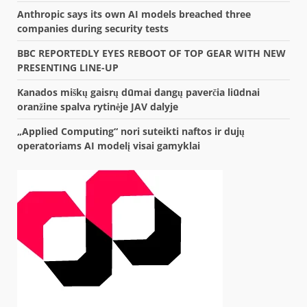
Anthropic says its own AI models breached three
companies during security tests
BBC REPORTEDLY EYES REBOOT OF TOP GEAR WITH NEW
PRESENTING LINE-UP
Kanados miškų gaisrų dūmai dangų paverčia liūdnai
oranžine spalva rytinėje JAV dalyje
„Applied Computing“ nori suteikti naftos ir dujų
operatoriams AI modelį visai gamyklai