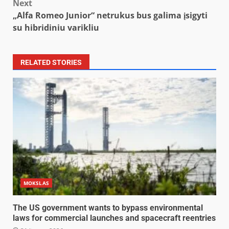
Next
„Alfa Romeo Junior“ netrukus bus galima įsigyti
su hibridiniu varikliu
RELATED STORIES
MOKSLAS
The US government wants to bypass environmental
laws for commercial launches and spacecraft reentries