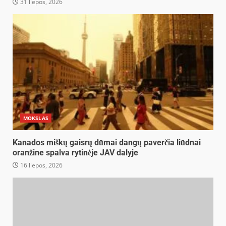
31 liepos, 2026
MOKSLAS
Kanados miškų gaisrų dūmai dangų paverčia liūdnai
oranžine spalva rytinėje JAV dalyje
16 liepos, 2026