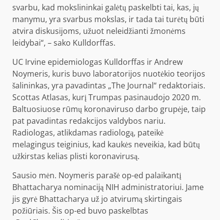
svarbu, kad mokslininkai galėtų paskelbti tai, kas, jų
manymu, yra svarbus mokslas, ir tada tai turėtų būti
atvira diskusijoms, užuot neleidžianti žmonėms
leidybai“, – sako Kulldorffas.
UC Irvine epidemiologas Kulldorffas ir Andrew
Noymeris, kuris buvo laboratorijos nuotėkio teorijos
šalininkas, yra pavadintas „The Journal“ redaktoriais.
Scottas Atlasas, kurį Trumpas pasinaudojo 2020 m.
Baltuosiuose rūmų koronaviruso darbo grupėje, taip
pat pavadintas redakcijos valdybos nariu.
Radiologas, atlikdamas radiologą, pateikė
melagingus teiginius, kad kaukės neveikia, kad būtų
užkirstas kelias plisti koronavirusą.
Sausio mėn. Noymeris parašė op-ed palaikantį
Bhattacharya nominaciją NIH administratoriui. Jame
jis gyrė Bhattacharya už jo atvirumą skirtingais
požiūriais. Šis op-ed buvo paskelbtas