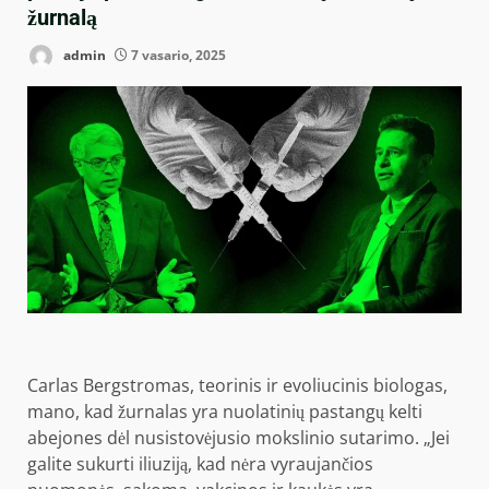
žurnalą
admin
7 vasario, 2025
Carlas Bergstromas, teorinis ir evoliucinis biologas,
mano, kad žurnalas yra nuolatinių pastangų kelti
abejones dėl nusistovėjusio mokslinio sutarimo. „Jei
galite sukurti iliuziją, kad nėra vyraujančios