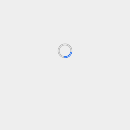
Matematikai ką tik paneigė „bunkbed
spėjimą“
admin
25 lapkričio, 2024
nau,
Jų rezultatai rodo, kaip svarbu nieko nelaikyti savaime
suprantamu dalyku, sakė Prinstono matematikė Nog
Alon. „Turime būti...
Skaityti daugiau