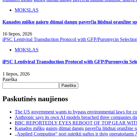
MOKSLAS
Kanados miškų gaisrų dūmai dangų paverčia liūdnai oranžine spa
16 liepos, 2026
iPSC Lentiviral Transduction Protocol with GFP/Puromycin Selectio
MOKSLAS
iPSC Lentiviral Transduction Protocol with GFP/Puromycin Sele
1 liepos, 2026
Paieška
Paieška
Paskutinės naujienos
The US government wants to bypass environmental laws for com
Anthropic says its own AI models breached three companies dur
BBC REPORTEDLY EYES REBOOT OF TOP GEAR WIT
Kanados miškų gaisrų dūmai dangų paverčia liūdnai oranžine sp
„Applied Computing“ nori suteikti naftos ir dujų operatoriams 