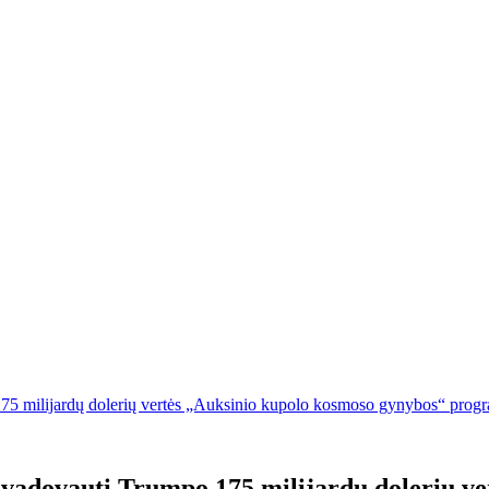
75 milijardų dolerių vertės „Auksinio kupolo kosmoso gynybos“ prog
 vadovauti Trumpo 175 milijardų dolerių v