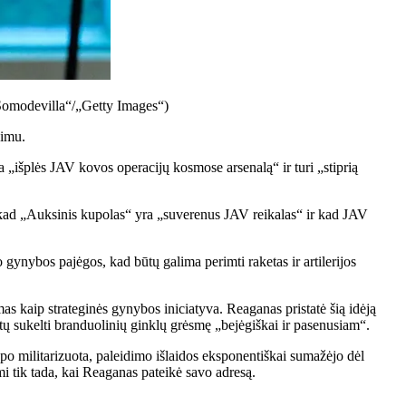
 Somodevilla“/„Getty Images“)
nimu.
„išplės JAV kovos operacijų kosmose arsenalą“ ir turi „stiprią
, kad „Auksinis kupolas“ yra „suverenus JAV reikalas“ ir kad JAV
gynybos pajėgos, kad būtų galima perimti raketas ir artilerijos
 kaip strateginės gynybos iniciatyva. Reaganas pristatė šią idėją
 sukelti branduolinių ginklų grėsmę „bejėgiškai ir pasenusiam“.
apo militarizuota, paleidimo išlaidos eksponentiškai sumažėjo dėl
mi tik tada, kai Reaganas pateikė savo adresą.