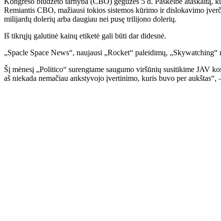
Kongreso biudžeto tarnyba (CBO) gegužės 5 d. Paskelbė ataskaitą, kuri
Remiantis CBO, mažiausi tokios sistemos kūrimo ir dislokavimo įverči
milijardų dolerių arba daugiau nei pusę trilijono dolerių.
Iš tikrųjų galutinė kainų etiketė gali būti dar didesnė.
„Spacle Space News“, naujausi „Rocket“ paleidimų, „Skywatching“ re
Šį mėnesį „Politico“ surengtame saugumo viršūnių susitikime JAV ko
aš niekada nemačiau ankstyvojo įvertinimo, kuris buvo per aukštas“,