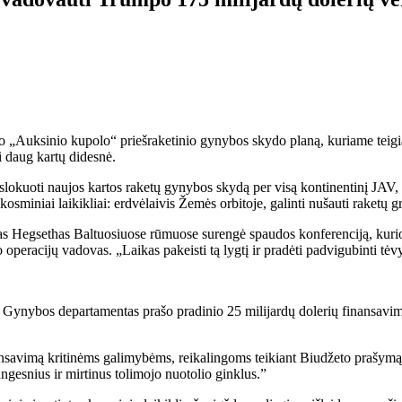
 „Auksinio kupolo“ priešraketinio gynybos skydo planą, kuriame teigiama
ti daug kartų didesnė.
kuoti naujos kartos raketų gynybos skydą per visą kontinentinį JAV, kuris
kosminiai laikikliai: erdvėlaivis Žemės orbitoje, galinti nušauti raketų 
'as Hegsethas Baltuosiuose rūmuose surengė spaudos konferenciją, ku
 operacijų vadovas. „Laikas pakeisti tą lygtį ir pradėti padvigubinti t
 Gynybos departamentas prašo pradinio 25 milijardų dolerių finansavi
ansavimą kritinėms galimybėms, reikalingoms teikiant Biudžeto prašymą
ngesnius ir mirtinus tolimojo nuotolio ginklus.”