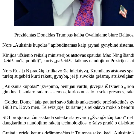
Prezidentas Donaldas Trumpas kalba Ovaliniame biure Baltuo
Nors „Auksinis kupolas“ apibūdinamas kaip grynai gynybinė sistema, s
Kinijos užsienio reikalų ministerijos atstovas spaudai Mao Ning šian
įžeidžiančią pobūdį“, kuris „pažeidžia taikaus naudojimo Pozicijos sut
Nors Rusija iš pradžių kritikavo šią iniciatyvą, Kremliaus atstovas s
turėtų sugebėti kurti raketų gynybą, jei ji suvokia grėsmę, atsižvelgian
„Auksinis kupolas“ įkvėpimo, bent jau vardu, įkvepia iš Izraelio „Iro
ginklus. Jį sudaro radaro sistemos, kurios nustato ir seka grėsmes, rak
„Golden Dome“ taip pat turi savo šaknis ankstesnėje priešraketinės g
1983 m. Kovo mėn. Televizijoje, kuriame jis reikalavo mokslo bendru
SDI programai žiniasklaida suteikė slapyvardį „Žvaigždžių karai“ dėl t
daugkartinio naudojimo raketų technologijos, o šalys pradėjo dislokuot
Greitai į priekį keturis dešimtmečius ir Trumpas sako, kad „Auksinio 