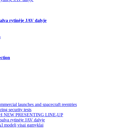
lva rytinėje JAV dalyje
n
ction
mercial launches and spacecraft reentries
ing security tests
H NEW PRESENTING LINE-UP
alva rytinėje JAV dalyje
AI modelį visai gamyklai