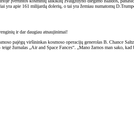
oje įvertintos kosminių laikiklių žvaigždyno diegimo išlaidos, panašio
ai yra apie 161 milijardą dolerių, o tai yra žemiau numatomų D.Trumpo 
nginių ir dar daugiau atnaujinimai!
smoso pajėgų viršininkas kosmoso operacijų generolas B. Chance Saltzm
 – teigė žurnalas „Air and Space Fances“. „Mano žarnos man sako, kad 