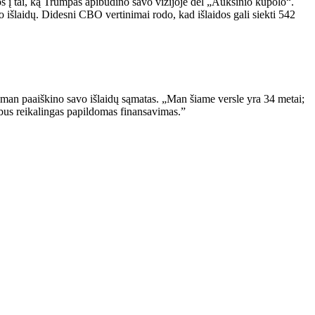
s į tai, ką Trumpas apibūdino savo vizijoje dėl „Auksinio kupolo“.
išlaidų. Didesni CBO vertinimai rodo, kad išlaidos gali siekti 542
an paaiškino savo išlaidų sąmatas. „Man šiame versle yra 34 metai;
bus reikalingas papildomas finansavimas.”