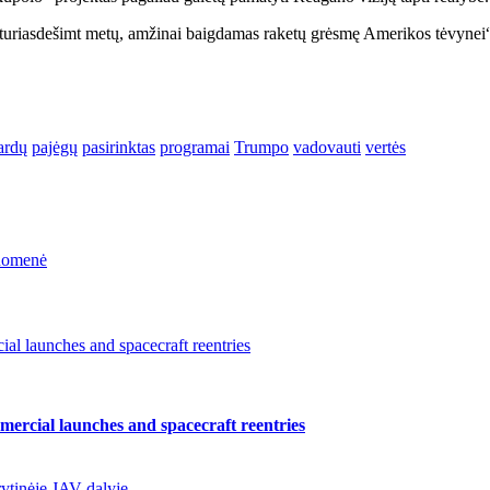
keturiasdešimt metų, amžinai baigdamas raketų grėsmę Amerikos tėvynei“
jardų
pajėgų
pasirinktas
programai
Trumpo
vadovauti
vertės
ruomenė
l launches and spacecraft reentries
ercial launches and spacecraft reentries
ytinėje JAV dalyje