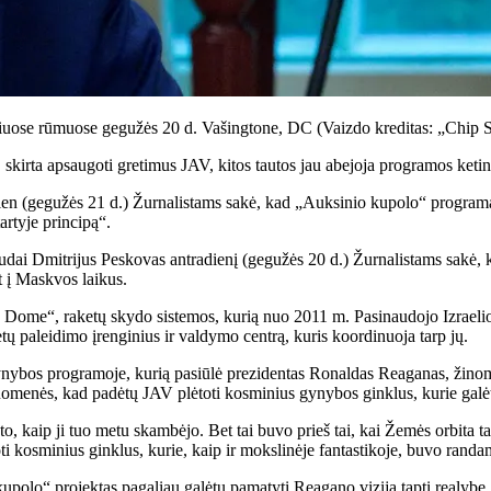
siuose rūmuose gegužės 20 d. Vašingtone, DC
(Vaizdo kreditas: „Chip
kirta apsaugoti gretimus JAV, kitos tautos jau abejoja programos keti
dien (gegužės 21 d.) Žurnalistams sakė, kad „Auksinio kupolo“ programa 
artyje principą“.
paudai Dmitrijus Peskovas antradienį (gegužės 20 d.) Žurnalistams sakė
t į Maskvos laikus.
n Dome“, raketų skydo sistemos, kurią nuo 2011 m. Pasinaudojo Izraelio 
etų paleidimo įrenginius ir valdymo centrą, kuris koordinuoja tarp jų.
ynybos programoje, kurią pasiūlė prezidentas Ronaldas Reaganas, žinomas
omenės, kad padėtų JAV plėtoti kosminius gynybos ginklus, kurie galėtų
o, kaip ji tuo metu skambėjo. Bet tai buvo prieš tai, kai Žemės orbita t
i kosminius ginklus, kurie, kaip ir mokslinėje fantastikoje, buvo randa
kupolo“ projektas pagaliau galėtų pamatyti Reagano viziją tapti realybe.