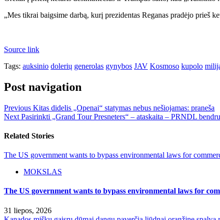
„Mes tikrai baigsime darbą, kurį prezidentas Reganas pradėjo prieš 
Source link
Tags:
auksinio
dolerių
generolas
gynybos
JAV
Kosmoso
kupolo
mili
Post navigation
Previous
Kitas didelis „Openai“ statymas nebus nešiojamas: praneša
Next
Pasirinkti „Grand Tour Presneters“ – ataskaita – PRNDL bend
Related Stories
The US government wants to bypass environmental laws for commercia
MOKSLAS
The US government wants to bypass environmental laws for comm
31 liepos, 2026
Kanados miškų gaisrų dūmai dangų paverčia liūdnai oranžine spalva r