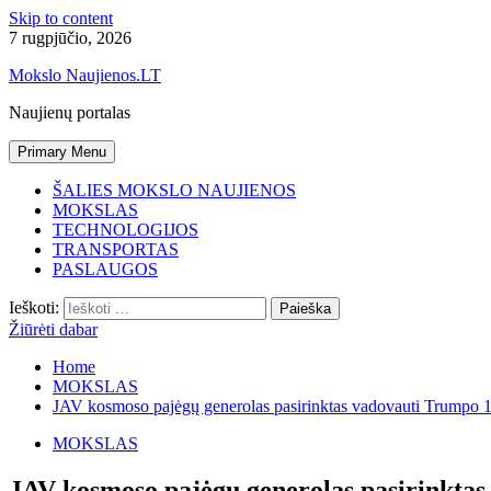
Skip to content
7 rugpjūčio, 2026
Mokslo Naujienos.LT
Naujienų portalas
Primary Menu
ŠALIES MOKSLO NAUJIENOS
MOKSLAS
TECHNOLOGIJOS
TRANSPORTAS
PASLAUGOS
Ieškoti:
Žiūrėti dabar
Home
MOKSLAS
JAV kosmoso pajėgų generolas pasirinktas vadovauti Trumpo 1
MOKSLAS
JAV kosmoso pajėgų generolas pasirinktas