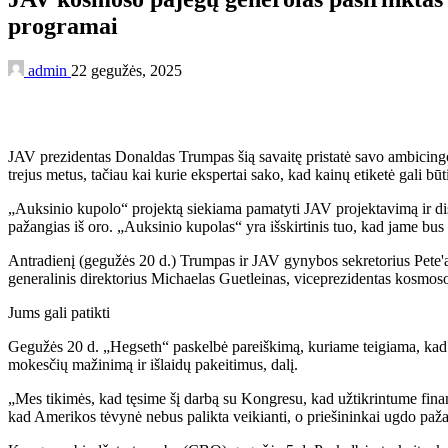
programai
admin
22 gegužės, 2025
JAV prezidentas Donaldas Trumpas šią savaitę pristatė savo ambicingo
trejus metus, tačiau kai kurie ekspertai sako, kad kainų etiketė gali bū
„Auksinio kupolo“ projektą siekiama pamatyti JAV projektavimą ir dislo
pažangias iš oro. „Auksinio kupolas“ yra išskirtinis tuo, kad jame bus 
Antradienį (gegužės 20 d.) Trumpas ir JAV gynybos sekretorius Pete
generalinis direktorius Michaelas Guetleinas, viceprezidentas kosmoso
Jums gali patikti
Gegužės 20 d. „Hegseth“ paskelbė pareiškimą, kuriame teigiama, kad
mokesčių mažinimą ir išlaidų pakeitimus, dalį.
„Mes tikimės, kad tęsime šį darbą su Kongresu, kad užtikrintume fin
kad Amerikos tėvynė nebus palikta veikianti, o priešininkai ugdo paža