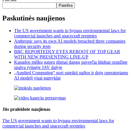
Paieška
Paskutinės naujienos
The US government wants to bypass environmental laws for
commercial launches and spacecraft reentries
Anthropic says its own AI models breached three companies
during security tests
BBC REPORTEDLY EYES REBOOT OF TOP GEAR
WITH NEW PRESENTING LINE-UP
Kanados miškų gaisrų dūmai dangų paverčia liūdnai oranžine
spalva rytinėje JAV dalyje
„Applied Computing“ nori suteikti naftos ir dujų operatoriams
AI modelį visai gamyklai
Jūs praleidote naujienas
The US government wants to bypass environmental laws for
commercial launches and spacecraft reentries