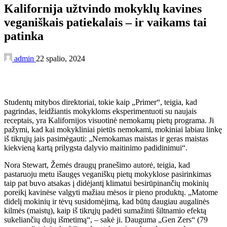
Kalifornija užtvindo mokyklų kavines
veganiškais patiekalais – ir vaikams tai
patinka
admin
22 spalio, 2024
Studentų mitybos direktoriai, tokie kaip „Primer“, teigia, kad
pagrindas, leidžiantis mokykloms eksperimentuoti su naujais
receptais, yra Kalifornijos visuotinė nemokamų pietų programa. Ji
pažymi, kad kai mokykliniai pietūs nemokami, mokiniai labiau linkę
iš tikrųjų jais pasimėgauti: „Nemokamas maistas ir geras maistas
kiekvieną kartą prilygsta dalyvio maitinimo padidinimui“.
Nora Stewart, Žemės draugų pranešimo autorė, teigia, kad
pastaruoju metu išaugęs veganiškų pietų mokyklose pasirinkimas
taip pat buvo atsakas į didėjantį klimatui besirūpinančių mokinių
poreikį kavinėse valgyti mažiau mėsos ir pieno produktų. „Matome
didelį mokinių ir tėvų susidomėjimą, kad būtų daugiau augalinės
kilmės (maistų), kaip iš tikrųjų padėti sumažinti šiltnamio efektą
sukeliančių dujų išmetimą“, – sakė ji. Dauguma „Gen Zers“ (79