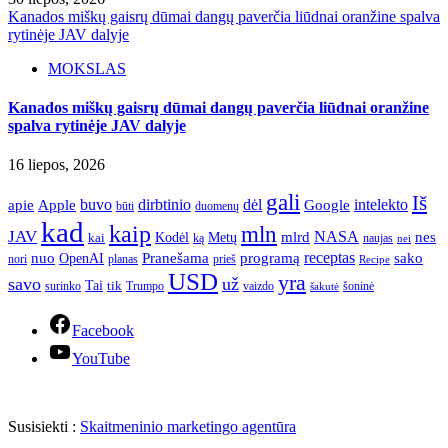
Kanados miškų gaisrų dūmai dangų paverčia liūdnai oranžine spalva
rytinėje JAV dalyje
MOKSLAS
Kanados miškų gaisrų dūmai dangų paverčia liūdnai oranžine
spalva rytinėje JAV dalyje
16 liepos, 2026
gali
Iš
apie
buvo
dirbtinio
dėl
intelekto
Apple
Google
būti
duomenų
kad
kaip
mln
JAV
NASA
nes
mlrd
kai
Kodėl
Metų
ką
naujas
nei
Pranešama
programą
receptas
sako
nuo
OpenAI
nori
prieš
planas
Recipe
USD
yra
savo
už
Tai
tik
surinko
Trumpo
vaizdo
šoninė
šakutė
Facebook
YouTube
Susisiekti :
Skaitmeninio marketingo agentūra