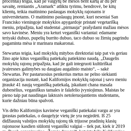
procentai) teigia, kad jie valgytų be mėsos bent kartą ar du per
savaitę, remiantis „Aramark“ atliktu tyrimu, bendrovė, be kitų
klientų, teikia maitinimo paslaugas mokyklų rajonams ir
universitetams. O maitinimo paslaugų įmonė, kuri neseniai San
Francisko vieningoje mokyklos apygardoje pristatė vegetarišką
meniu, pripažįsta, kad studentai „pirmauja“ prašydami mažiau mėsos
savo kavinėse. Meniu yra keturi veganiški variantai: edamame
teriyaki dubuo, pupelių burrito dubuo, taco dubuo su žirnių pagrindu
pagaminta mėsa ir marinara makaronai.
Stewartas teigia, kad mokyklų mitybos direktoriai taip pat vis geriau
žino apie kitus veganiškų patiekalų patiekimo naudą. „Daugelis
mokyklų rajonų pripažįsta, kad jie gali integruoti kultūriškai
įvairesnes galimybes su daugiau augalinio maisto“, – sakė
Stewartas. Per pastaruosius penkerius metus ne pelno siekianti
organizacija nustatė, kad Kalifornijos mokyklų rajonai į savo meniu
įtraukė 41 naują veganišką patiekalą, įskaitant chana masala
dubenėlius, veganiškus tamales ir falafelio įvyniojimus. Maistas be
pieno taip pat naudingas laktozės netoleruojantiems studentams,
kurie dažniau būna spalvoti.
Vis dėlto Kalifornijos kavinėse veganiški patiekalai vargu ar yra
įprastas patiekalas, o daugelyje vietų jie yra negirdėti. Iš 25
didžiausių valstijos mokyklų rajonų tik trijuose pradinių klasių
rajonuose kasdien siūlomi veganiški valgiai – tiek pat, kiek ir 2019