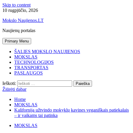
Skip to content
10 rugpjūčio, 2026
Mokslo Naujienos.LT
Naujienų portalas
Primary Menu
ŠALIES MOKSLO NAUJIENOS
MOKSLAS
TECHNOLOGIJOS
TRANSPORTAS
PASLAUGOS
Ieškoti:
Žiūrėti dabar
Home
MOKSLAS
Kalifornija užtvindo mokyklų kavines veganiškais patiekalais
– ir vaikams tai patinka
MOKSLAS