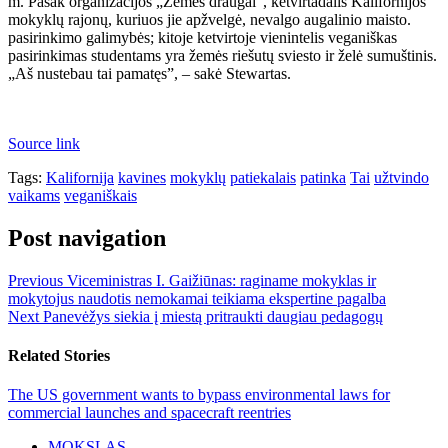
m. Pasak organizacijos „Žemės draugai“, ketvirtadalis Kalifornijos
mokyklų rajonų, kuriuos jie apžvelgė, nevalgo augalinio maisto.
pasirinkimo galimybės; kitoje ketvirtoje vienintelis veganiškas
pasirinkimas studentams yra žemės riešutų sviesto ir želė sumuštinis.
„Aš nustebau tai pamatęs”, – sakė Stewartas.
Source link
Tags:
Kalifornija
kavines
mokyklų
patiekalais
patinka
Tai
užtvindo
vaikams
veganiškais
Post navigation
Previous
Viceministras I. Gaižiūnas: raginame mokyklas ir
mokytojus naudotis nemokamai teikiama ekspertine pagalba
Next
Panevėžys siekia į miestą pritraukti daugiau pedagogų
Related Stories
The US government wants to bypass environmental laws for
commercial launches and spacecraft reentries
MOKSLAS