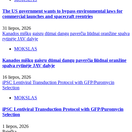
The US government wants to bypass environmental laws for
commercial launches and spacecraft reentries
31 liepos, 2026
Kanados miškų gaisrų dūmai dangų paverčia liūdnai oranžine spalva
rytinėje JAV dalyje
MOKSLAS
Kanados miškų gaisrų dūmai dangų paverčia liūdnai oranžine
spalva rytinėje JAV dalyje
16 liepos, 2026
iPSC Lentiviral Transduction Protocol with GFP/Puromycin
Selection
MOKSLAS
iPSC Lentiviral Transduction Protocol with GFP/Puromycin
Selection
1 liepos, 2026
Paieška