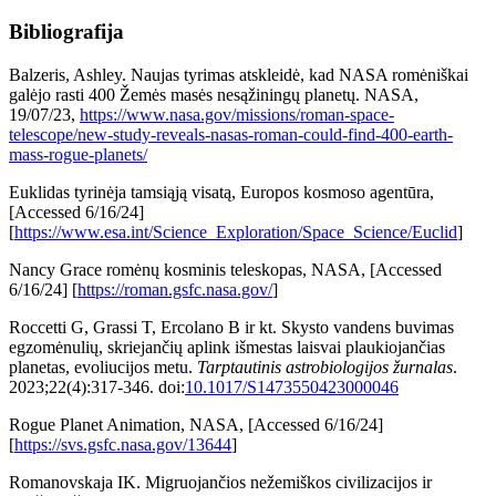
Bibliografija
Balzeris, Ashley. Naujas tyrimas atskleidė, kad NASA romėniškai
galėjo rasti 400 Žemės masės nesąžiningų planetų. NASA,
19/07/23,
https://www.nasa.gov/missions/roman-space-
telescope/new-study-reveals-nasas-roman-could-find-400-earth-
mass-rogue-planets/
Euklidas tyrinėja tamsiąją visatą, Europos kosmoso agentūra,
[Accessed 6/16/24]
[
https://www.esa.int/Science_Exploration/Space_Science/Euclid
]
Nancy Grace romėnų kosminis teleskopas, NASA, [Accessed
6/16/24] [
https://roman.gsfc.nasa.gov/
]
Roccetti G, Grassi T, Ercolano B ir kt. Skysto vandens buvimas
egzomėnulių, skriejančių aplink išmestas laisvai plaukiojančias
planetas, evoliucijos metu.
Tarptautinis astrobiologijos žurnalas
.
2023;22(4):317-346. doi:
10.1017/S1473550423000046
Rogue Planet Animation, NASA, [Accessed 6/16/24]
[
https://svs.gsfc.nasa.gov/13644
]
Romanovskaja IK. Migruojančios nežemiškos civilizacijos ir