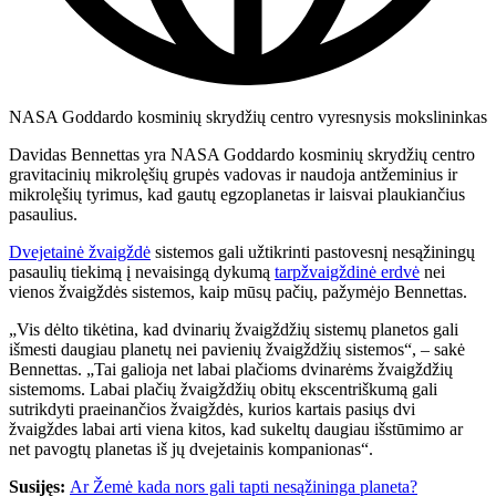
NASA Goddardo kosminių skrydžių centro vyresnysis mokslininkas
Davidas Bennettas yra NASA Goddardo kosminių skrydžių centro
gravitacinių mikrolęšių grupės vadovas ir naudoja antžeminius ir
mikrolęšių tyrimus, kad gautų egzoplanetas ir laisvai plaukiančius
pasaulius.
Dvejetainė žvaigždė
sistemos gali užtikrinti pastovesnį nesąžiningų
pasaulių tiekimą į nevaisingą dykumą
tarpžvaigždinė erdvė
nei
vienos žvaigždės sistemos, kaip mūsų pačių, pažymėjo Bennettas.
„Vis dėlto tikėtina, kad dvinarių žvaigždžių sistemų planetos gali
išmesti daugiau planetų nei pavienių žvaigždžių sistemos“, – sakė
Bennettas. „Tai galioja net labai plačioms dvinarėms žvaigždžių
sistemoms. Labai plačių žvaigždžių obitų ekscentriškumą gali
sutrikdyti praeinančios žvaigždės, kurios kartais pasiųs dvi
žvaigždes labai arti viena kitos, kad sukeltų daugiau išstūmimo ar
net pavogtų planetas iš jų dvejetainis kompanionas“.
Susijęs:
Ar Žemė kada nors gali tapti nesąžininga planeta?