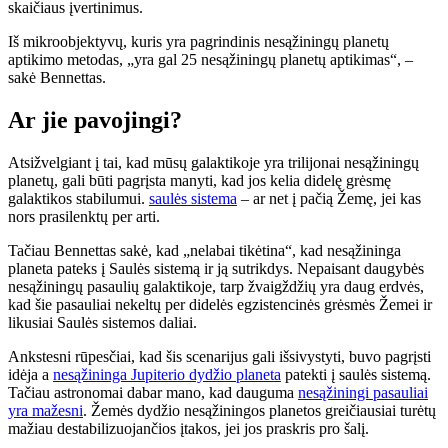
skaičiaus įvertinimus.
Iš mikroobjektyvų, kuris yra pagrindinis nesąžiningų planetų
aptikimo metodas, „yra gal 25 nesąžiningų planetų aptikimas“, –
sakė Bennettas.
Ar jie pavojingi?
Atsižvelgiant į tai, kad mūsų galaktikoje yra trilijonai nesąžiningų
planetų, gali būti pagrįsta manyti, kad jos kelia didelę grėsmę
galaktikos stabilumui.
saulės sistema
– ar net į pačią Žemę, jei kas
nors prasilenktų per arti.
Tačiau Bennettas sakė, kad „nelabai tikėtina“, kad nesąžininga
planeta pateks į Saulės sistemą ir ją sutrikdys. Nepaisant daugybės
nesąžiningų pasaulių galaktikoje, tarp žvaigždžių yra daug erdvės,
kad šie pasauliai nekeltų per didelės egzistencinės grėsmės Žemei ir
likusiai Saulės sistemos daliai.
Ankstesni rūpesčiai, kad šis scenarijus gali išsivystyti, buvo pagrįsti
idėja a
nesąžininga Jupiterio dydžio planeta
patekti į saulės sistemą.
Tačiau astronomai dabar mano, kad dauguma
nesąžiningi pasauliai
yra mažesni
. Žemės dydžio nesąžiningos planetos greičiausiai turėtų
mažiau destabilizuojančios įtakos, jei jos praskris pro šalį.