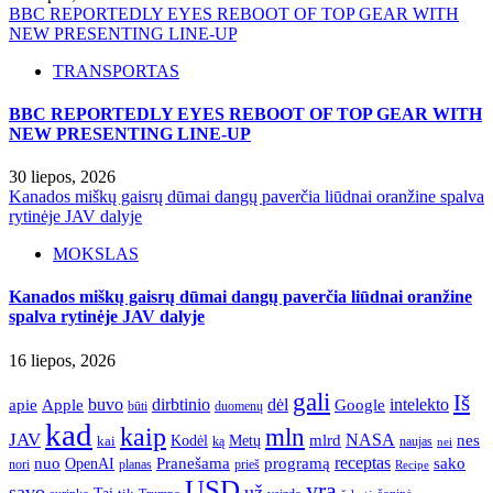
BBC REPORTEDLY EYES REBOOT OF TOP GEAR WITH
NEW PRESENTING LINE-UP
TRANSPORTAS
BBC REPORTEDLY EYES REBOOT OF TOP GEAR WITH
NEW PRESENTING LINE-UP
30 liepos, 2026
Kanados miškų gaisrų dūmai dangų paverčia liūdnai oranžine spalva
rytinėje JAV dalyje
MOKSLAS
Kanados miškų gaisrų dūmai dangų paverčia liūdnai oranžine
spalva rytinėje JAV dalyje
16 liepos, 2026
gali
Iš
apie
buvo
dirbtinio
dėl
intelekto
Apple
Google
būti
duomenų
kad
kaip
mln
JAV
NASA
nes
mlrd
kai
Kodėl
Metų
ką
naujas
nei
Pranešama
programą
receptas
sako
nuo
OpenAI
nori
prieš
planas
Recipe
USD
yra
savo
už