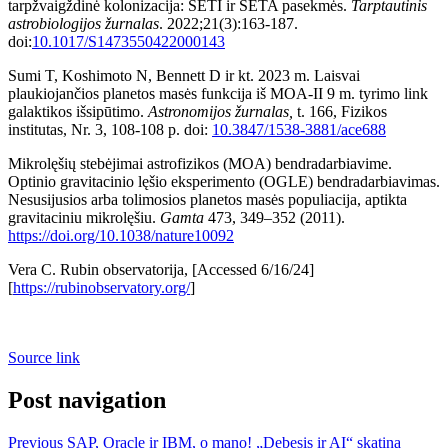
tarpžvaigždinė kolonizacija: SETI ir SETA pasekmės.
Tarptautinis
astrobiologijos žurnalas
. 2022;21(3):163-187.
doi:
10.1017/S1473550422000143
Sumi T, Koshimoto N, Bennett D ir kt. 2023 m. Laisvai
plaukiojančios planetos masės funkcija iš MOA-II 9 m. tyrimo link
galaktikos išsipūtimo.
Astronomijos žurnalas,
t. 166, Fizikos
institutas, Nr. 3, 108-108 p. doi:
10.3847/1538-3881/ace688
Mikrolęšių stebėjimai astrofizikos (MOA) bendradarbiavime.
Optinio gravitacinio lęšio eksperimento (OGLE) bendradarbiavimas.
Nesusijusios arba tolimosios planetos masės populiacija, aptikta
gravitaciniu mikrolęšiu.
Gamta
473, 349–352 (2011).
https://doi.org/10.1038/nature10092
Vera C. Rubin observatorija, [Accessed 6/16/24]
[
https://rubinobservatory.org/
]
Source link
Post navigation
Previous
SAP, Oracle ir IBM, o mano! „Debesis ir AI“ skatina