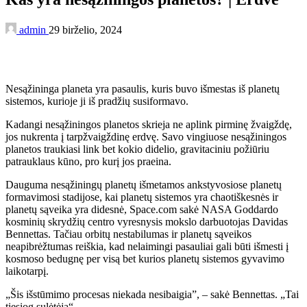
admin
29 birželio, 2024
Nesąžininga planeta yra pasaulis, kuris buvo išmestas iš planetų
sistemos, kurioje ji iš pradžių susiformavo.
Kadangi nesąžiningos planetos skrieja ne aplink pirminę žvaigždę,
jos nukrenta į tarpžvaigždinę erdvę. Savo vingiuose nesąžiningos
planetos traukiasi link bet kokio didelio, gravitaciniu požiūriu
patrauklaus kūno, pro kurį jos praeina.
Dauguma nesąžiningų planetų išmetamos ankstyvosiose planetų
formavimosi stadijose, kai planetų sistemos yra chaotiškesnės ir
planetų sąveika yra didesnė, Space.com sakė NASA Goddardo
kosminių skrydžių centro vyresnysis mokslo darbuotojas Davidas
Bennettas. Tačiau orbitų nestabilumas ir planetų sąveikos
neapibrėžtumas reiškia, kad nelaimingi pasauliai gali būti išmesti į
kosmoso bedugnę per visą bet kurios planetų sistemos gyvavimo
laikotarpį.
„Šis išstūmimo procesas niekada nesibaigia”, – sakė Bennettas. „Tai
tiesiog sulėtėja“.