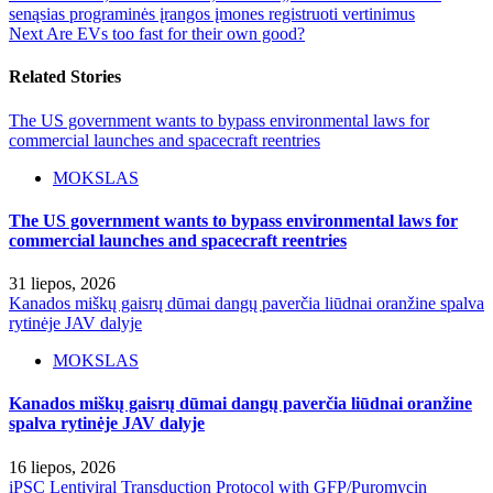
senąsias programinės įrangos įmones registruoti vertinimus
Next
Are EVs too fast for their own good?
Related Stories
The US government wants to bypass environmental laws for
commercial launches and spacecraft reentries
MOKSLAS
The US government wants to bypass environmental laws for
commercial launches and spacecraft reentries
31 liepos, 2026
Kanados miškų gaisrų dūmai dangų paverčia liūdnai oranžine spalva
rytinėje JAV dalyje
MOKSLAS
Kanados miškų gaisrų dūmai dangų paverčia liūdnai oranžine
spalva rytinėje JAV dalyje
16 liepos, 2026
iPSC Lentiviral Transduction Protocol with GFP/Puromycin