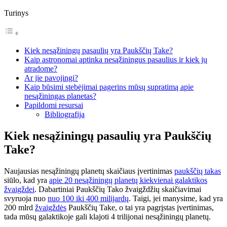
Turinys
Kiek nesąžiningų pasaulių yra Paukščių Take?
Kaip astronomai aptinka nesąžiningus pasaulius ir kiek jų
atradome?
Ar jie pavojingi?
Kaip būsimi stebėjimai pagerins mūsų supratimą apie
nesąžiningas planetas?
Papildomi resursai
Bibliografija
Kiek nesąžiningų pasaulių yra Paukščių
Take?
Naujausias nesąžiningų planetų skaičiaus įvertinimas
paukščių takas
siūlo, kad yra
apie 20 nesąžiningų planetų kiekvienai galaktikos
žvaigždei
. Dabartiniai Paukščių Tako žvaigždžių skaičiavimai
svyruoja nuo
nuo 100 iki 400 milijardų
. Taigi, jei manysime, kad yra
200 mlrd
žvaigždės
Paukščių Take, o tai yra pagrįstas įvertinimas,
tada mūsų galaktikoje gali klajoti 4 trilijonai nesąžiningų planetų.