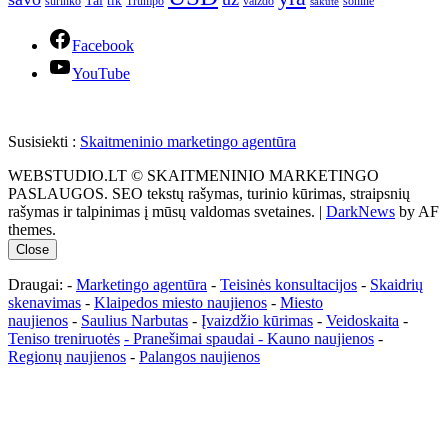
Tai
tik
surinko
Trumpo
vaizdo
šoninė
šakutė
Facebook
YouTube
Susisiekti :
Skaitmeninio marketingo agentūra
WEBSTUDIO.LT © SKAITMENINIO MARKETINGO
PASLAUGOS. SEO tekstų rašymas, turinio kūrimas, straipsnių
rašymas ir talpinimas į mūsų valdomas svetaines.
|
DarkNews
by AF
themes.
Close
Draugai: -
Marketingo agentūra
-
Teisinės konsultacijos
-
Skaidrių
skenavimas
-
Klaipedos miesto naujienos
-
Miesto
naujienos
-
Saulius Narbutas
-
Įvaizdžio kūrimas
-
Veidoskaita
-
Teniso treniruotės
- Pranešimai spaudai -
Kauno naujienos
-
Regionų naujienos
-
Palangos naujienos