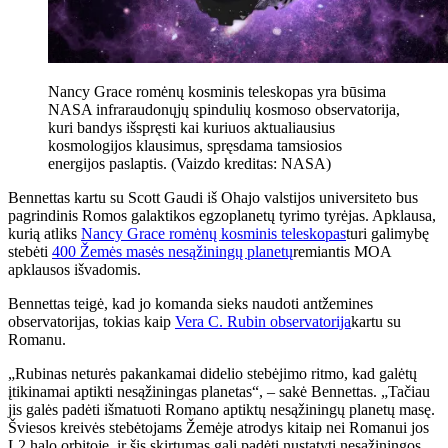
Nancy Grace romėnų kosminis teleskopas yra būsima
NASA infraraudonųjų spindulių kosmoso observatorija,
kuri bandys išspręsti kai kuriuos aktualiausius
kosmologijos klausimus, spręsdama tamsiosios
energijos paslaptis.
(Vaizdo kreditas: NASA)
Bennettas kartu su Scott Gaudi iš Ohajo valstijos universiteto bus
pagrindinis Romos galaktikos egzoplanetų tyrimo tyrėjas. Apklausa,
kurią atliks
Nancy Grace romėnų kosminis teleskopas
turi galimybę
stebėti
400 Žemės masės nesąžiningų planetų
remiantis MOA
apklausos išvadomis.
Bennettas teigė, kad jo komanda sieks naudoti antžemines
observatorijas, tokias kaip
Vera C. Rubin observatorija
kartu su
Romanu.
„Rubinas neturės pakankamai didelio stebėjimo ritmo, kad galėtų
įtikinamai aptikti nesąžiningas planetas“, – sakė Bennettas. „Tačiau
jis galės padėti išmatuoti Romano aptiktų nesąžiningų planetų masę.
Šviesos kreivės stebėtojams Žemėje atrodys kitaip nei Romanui jos
L2 halo orbitoje, ir šis skirtumas gali padėti nustatyti nesąžiningos