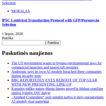
Selection
MOKSLAS
iPSC Lentiviral Transduction Protocol with GFP/Puromycin
Selection
1 liepos, 2026
Paieška
Paieška
Paskutinės naujienos
The US government wants to bypass environmental laws for
commercial launches and spacecraft reentries
Anthropic says its own AI models breached three companies
during security tests
BBC REPORTEDLY EYES REBOOT OF TOP GEAR
WITH NEW PRESENTING LINE-UP
Kanados miškų gaisrų dūmai dangų paverčia liūdnai oranžine
spalva rytinėje JAV dalyje
„Applied Computing“ nori suteikti naftos ir dujų operatoriams
AI modelį visai gamyklai