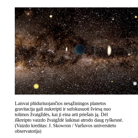
Laisvai plūduriuojančios nesąžiningos planetos
gravitacija gali nukreipti ir sufokusuoti šviesą nuo
tolimos žvaigždės, kai ji eina arti priešais ją. Dėl
iškreipto vaizdo žvaigždė laikinai atrodo daug ryškesnė.
(Vaizdo kreditas: J. Skowron / Varšuvos universiteto
observatorija)