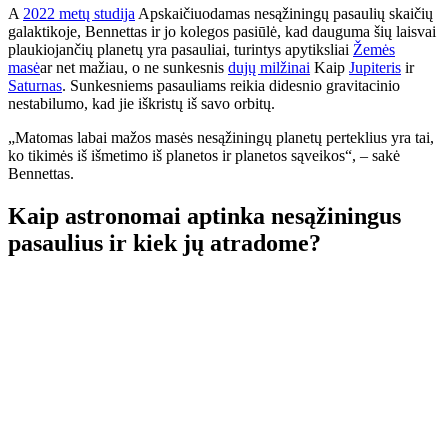
A
2022 metų studija
Apskaičiuodamas nesąžiningų pasaulių skaičių
galaktikoje, Bennettas ir jo kolegos pasiūlė, kad dauguma šių laisvai
plaukiojančių planetų yra pasauliai, turintys apytiksliai
Žemės
masė
ar net mažiau, o ne sunkesnis
dujų milžinai
Kaip
Jupiteris
ir
Saturnas
. Sunkesniems pasauliams reikia didesnio gravitacinio
nestabilumo, kad jie iškristų iš savo orbitų.
„Matomas labai mažos masės nesąžiningų planetų perteklius yra tai,
ko tikimės iš išmetimo iš planetos ir planetos sąveikos“, – sakė
Bennettas.
Kaip astronomai aptinka nesąžiningus
pasaulius ir kiek jų atradome?