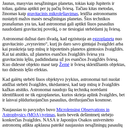
Jaunas, masyvias nesąžiningas planetas, tokias kaip Jupiteris ir
toliau, galima aptikti per jų pačių šviesą. Tačiau kitas metodas,
žinomas kaip
gravitacinis mikrolęšiavimas
, leidžia astronomams
nustatyti mažos masės nesąžiningas planetas. Šios technikos
pranašumas yra tas, kad astronomai gali aptikti šiuos pasaulius
naudodami gravitacinį poveikį, o ne tiesiogiai stebėdami jų šviesą.
Astronomai dažnai daro išvadą, kad egzistuoja an
egzoplaneta
nuo
gravitacinio „svyravimo“, kurį jis daro savo gimtajai žvaigždei arba
kai praskrieja tarp mūsų ir hipotetinės planetos gimtosios žvaigždės.
Kai tai atsitiks, už planetos esančios žvaigždės šviesa yra
gravitaciniu lęšiu, padidindama už jos esančios žvaigždės šviesą.
Kuo didesnė objekto masė tarp
Žemė
ir šviesą skleidžiantis objektas,
tuo didesnis lęšio efektas.
Kad galėtų stebėti šiuos objektyvo įvykius, astronomai turi nuolat
atidžiai stebėti žvaigždes, tikėdamiesi, kad tarp mūsų ir žvaigždės
kažkas atsitiks. Astronomai naudojo šią techniką norėdami
identifikuoti ne tik egzoplanetas, kurios skrieja aplink žvaigždes, bet
ir laisvai plūduriuojančius pasaulius, dreifuojančius kosmose.
Naujausias to pavyzdys buvo
Microlensing Observations in
Astrophysics (MOA) tyrimas
, kuris beveik dešimtmetį stebėjo
konkrečias žvaigždes. NASA ir Japonijos Osakos universiteto
astronomų atlikta apklausa pateikė naujausius nesąžiningų pasaulių