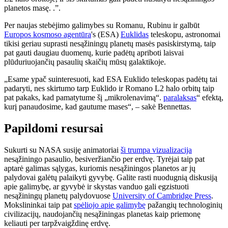
planetos masę. .”.
Per naujas stebėjimo galimybes su Romanu, Rubinu ir galbūt
Europos kosmoso agentūra
's (ESA)
Euklidas
teleskopu, astronomai
tikisi geriau suprasti nesąžiningų planetų masės pasiskirstymą, taip
pat gauti daugiau duomenų, kurie padėtų apriboti laisvai
plūduriuojančių pasaulių skaičių mūsų galaktikoje.
„Esame ypač suinteresuoti, kad ESA Euklido teleskopas padėtų tai
padaryti, nes skirtumo tarp Euklido ir Romano L2 halo orbitų taip
pat pakaks, kad pamatytume šį „mikrolenavimą“.
paralaksas
“ efektą,
kurį panaudosime, kad gautume mases“, – sakė Bennettas.
Papildomi resursai
Sukurti su NASA susiję animatoriai
ši trumpa vizualizacija
nesąžiningo pasaulio, besiveržiančio per erdvę. Tyrėjai taip pat
aptarė galimas sąlygas, kuriomis nesąžiningos planetos ar jų
palydovai galėtų palaikyti gyvybę. Galite rasti nuodugnią diskusiją
apie galimybę, ar gyvybė ir skystas vanduo gali egzistuoti
nesąžiningų planetų palydovuose
University of Cambridge Press
.
Mokslininkai taip pat
spėliojo apie galimybę
pažangių technologinių
civilizacijų, naudojančių nesąžiningas planetas kaip priemonę
keliauti per tarpžvaigždinę erdvę.