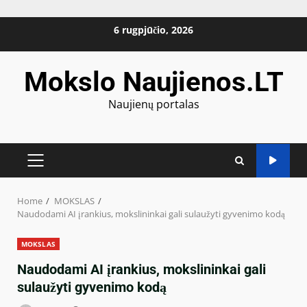
Skip
6 rugpjūčio, 2026
to
content
Mokslo Naujienos.LT
Naujienų portalas
PRIMARY
MENU
Home
MOKSLAS
Naudodami AI įrankius, mokslininkai gali sulaužyti gyvenimo kodą
MOKSLAS
Naudodami AI įrankius, mokslininkai gali
sulaužyti gyvenimo kodą