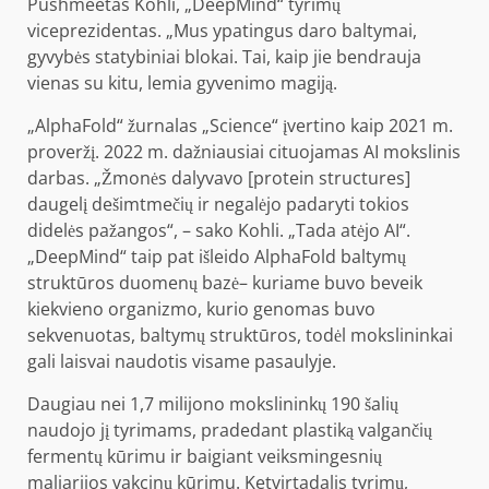
Pushmeetas Kohli, „DeepMind“ tyrimų
viceprezidentas. „Mus ypatingus daro baltymai,
gyvybės statybiniai blokai. Tai, kaip jie bendrauja
vienas su kitu, lemia gyvenimo magiją.
„AlphaFold“ žurnalas „Science“ įvertino kaip 2021 m.
proveržį. 2022 m.
dažniausiai cituojamas AI mokslinis
darbas
. „Žmonės dalyvavo [protein structures]
daugelį dešimtmečių ir negalėjo padaryti tokios
didelės pažangos“, – sako Kohli. „Tada atėjo AI“.
„DeepMind“ taip pat išleido
AlphaFold baltymų
struktūros duomenų bazė
– kuriame buvo beveik
kiekvieno organizmo, kurio genomas buvo
sekvenuotas, baltymų struktūros, todėl mokslininkai
gali laisvai naudotis visame pasaulyje.
Daugiau nei
1,7 milijono mokslininkų 190 šalių
naudojo jį tyrimams, pradedant plastiką valgančių
fermentų kūrimu ir baigiant veiksmingesnių
maliarijos vakcinų kūrimu. Ketvirtadalis tyrimų,