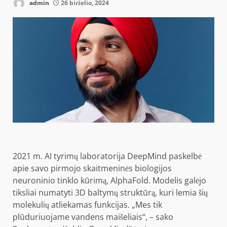
admin
26 birželio, 2024
2021 m. AI
tyrimų laboratorija
DeepMind
paskelbė
apie savo pirmojo skaitmeninės biologijos
neuroninio tinklo kūrimą,
AlphaFold
. Modelis galėjo
tiksliai numatyti 3D baltymų struktūrą, kuri lemia šių
molekulių atliekamas funkcijas. „Mes tik
plūduriuojame vandens maišeliais“, – sako