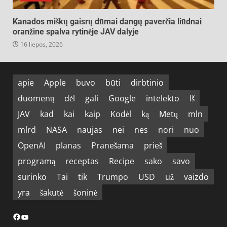
Kanados miškų gaisrų dūmai dangų paverčia liūdnai
oranžine spalva rytinėje JAV dalyje
16 liepos, 2026
apie
Apple
buvo
būti
dirbtinio
duomenų
dėl
gali
Google
intelekto
Iš
JAV
kad
kai
kaip
Kodėl
ką
Metų
mln
mlrd
NASA
naujas
nei
nes
nori
nuo
OpenAI
planas
Pranešama
prieš
programą
receptas
Recipe
sako
savo
surinko
Tai
tik
Trumpo
USD
už
vaizdo
yra
šakutė
šoninė
Facebook
YouTube