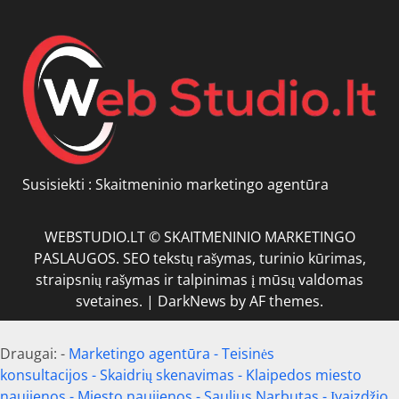
Susisiekti :
Skaitmeninio marketingo agentūra
WEBSTUDIO.LT © SKAITMENINIO MARKETINGO
PASLAUGOS. SEO tekstų rašymas, turinio kūrimas,
straipsnių rašymas ir talpinimas į mūsų valdomas
svetaines.
|
DarkNews
by AF themes.
Draugai: -
Marketingo agentūra
-
Teisinės
konsultacijos
-
Skaidrių skenavimas
-
Klaipedos miesto
naujienos
-
Miesto naujienos
-
Saulius Narbutas
-
Įvaizdžio