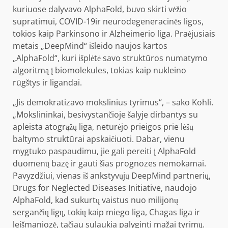
kuriuose dalyvavo AlphaFold, buvo skirti vėžio
supratimui,
COVID-19
ir neurodegeneracinės ligos,
tokios kaip Parkinsono ir Alzheimerio liga. Praėjusiais
metais „DeepMind“ išleido naujos kartos
„AlphaFold“, kuri išplėtė savo struktūros numatymo
algoritmą į biomolekules, tokias kaip nukleino
rūgštys ir ligandai.
„Jis demokratizavo mokslinius tyrimus“, – sako Kohli.
„Mokslininkai, besivystančioje šalyje dirbantys su
apleista atogrąžų liga, neturėjo prieigos prie lėšų
baltymo struktūrai apskaičiuoti. Dabar, vienu
mygtuko paspaudimu, jie gali pereiti į AlphaFold
duomenų bazę ir gauti šias prognozes nemokamai.
Pavyzdžiui, vienas iš ankstyvųjų DeepMind partnerių,
Drugs for Neglected Diseases Initiative, naudojo
AlphaFold, kad sukurtų vaistus nuo milijonų
sergančių ligų, tokių kaip miego liga, Chagas liga ir
leišmaniozė, tačiau sulaukia palyginti mažai tyrimų.