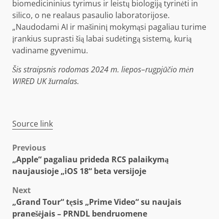
biomedicininius tyrimus ir leistų biologiją tyrinėti in
silico, o ne realaus pasaulio laboratorijose.
„Naudodami AI ir mašininį mokymąsi pagaliau turime
įrankius suprasti šią labai sudėtingą sistemą, kurią
vadiname gyvenimu.
Šis straipsnis rodomas 2024 m. liepos–rugpjūčio mėn
WIRED UK žurnalas.
Source link
Post
Previous
„Apple“ pagaliau prideda RCS palaikymą
navigation
naujausioje „iOS 18“ beta versijoje
Next
„Grand Tour“ tęsis „Prime Video“ su naujais
pranešėjais – PRNDL bendruomene