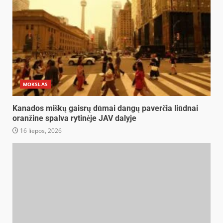
MOKSLAS
Kanados miškų gaisrų dūmai dangų paverčia liūdnai
oranžine spalva rytinėje JAV dalyje
16 liepos, 2026