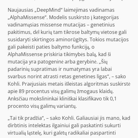
Naujausias „DeepMind“ laimėjimas vadinamas
„AlphaMissense“. Modelis suskirsto į kategorijas
vadinamąsias missense mutacijas – genetinius
pakitimus, dėl kurių tam tikrose baltymų vietose gali
susidaryti skirtingos aminorūgštys. Tokios mutacijos
gali pakeisti paties baltymo funkciją, o
AlphaMissense priskiria tikimybės balą, kad ši
mutacija yra patogeninė arba gerybinė. „Šių
padarinių supratimas ir numatymas yra labai
svarbus norint atrasti retas genetines ligas“, – sako
Kohli. Praėjusiais metais išleistas algoritmas suskirstė
apie 89 procentus visų galimų žmogaus klaidų.
Anksčiau mokslininkai kliniškai klasifikavo tik 0,1
procento visų galimų variantų.
„Tai tik pradžia“, – sako Kohli. Galiausiai jis mano, kad
dirbtinis intelektas ilgainiui gali paskatinti sukurti
virtualią ląstelę, kuri galėtų radikaliai paspartinti