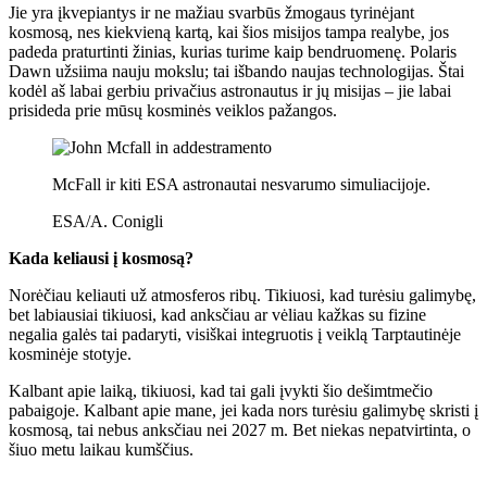
Jie yra įkvepiantys ir ne mažiau svarbūs žmogaus tyrinėjant
kosmosą, nes kiekvieną kartą, kai šios misijos tampa realybe, jos
padeda praturtinti žinias, kurias turime kaip bendruomenę. Polaris
Dawn užsiima nauju mokslu; tai išbando naujas technologijas. Štai
kodėl aš labai gerbiu privačius astronautus ir jų misijas – jie labai
prisideda prie mūsų kosminės veiklos pažangos.
McFall ir kiti ESA astronautai nesvarumo simuliacijoje.
ESA/A. Conigli
Kada keliausi į kosmosą?
Norėčiau keliauti už atmosferos ribų. Tikiuosi, kad turėsiu galimybę,
bet labiausiai tikiuosi, kad anksčiau ar vėliau kažkas su fizine
negalia galės tai padaryti, visiškai integruotis į veiklą Tarptautinėje
kosminėje stotyje.
Kalbant apie laiką, tikiuosi, kad tai gali įvykti šio dešimtmečio
pabaigoje. Kalbant apie mane, jei kada nors turėsiu galimybę skristi į
kosmosą, tai nebus anksčiau nei 2027 m. Bet niekas nepatvirtinta, o
šiuo metu laikau kumščius.