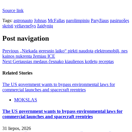
Source link
Tags:
astronauto
Johnas
McFallas
parolimpinių
Paryžiaus
pasiruošęs
skristi
vėliavnešys
žaidynių
Post navigation
Previous
„Niekada geresnio laiko“ pirkti naudotą elektromobilį, nes
kainos nukrenta žemiau ICE
Next
Geriausias medaus česnako kiaulienos kotletų receptas
Related Stories
The US government wants to bypass environmental laws for
commercial launches and spacecraft reentries
MOKSLAS
The US government wants to bypass environmental laws for
commercial launches and spacecraft reentries
31 liepos, 2026