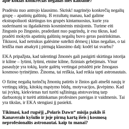
apie kokias konkrečias negalias mes kalbame?
Pradėsiu nuo antrojo klausimo. Skrisk! nagrinėjo konkrečią negalių
grupę – apatinių galūnių. Iš rezultatų manau, kad galime
ekstrapoliuoti skirtingus tos grupės kintamuosius, kurie yra
suderinami su ilgalaikėmis kosminėmis misijomis. Turime eiti
žingsnis po žingsnio, pradedant nuo pagrindų, ir esu tikras, kad
pradėti mokytis apatinių galūnių negalių buvo geras pasirinkimas.
Tikiuosi, kad netrukus galėsime sutelkti dėmesį į kitas negalias, o tai
leidžia man atsakyti į pirmąją klausimo dalį: kodėl tai svarbu?
EKA pripažįsta, kad talentingi žmonės gali pasigirti skirtinga istorija
ir kilme – lytimi, lytimi, etnine kilme, fiziniais gebėjimais. Visur
pasaulyje yra tokių, kurie galėtų vertingai prisidėti prie žmogaus
kosmoso tyrinėjimo. Žinoma, tai reiškia, kad reikia tapti astronautais.
O fizinę negalią turinčių žmonių patirtis ir žinios gali atnešti naujų ir
vertingų idėjų, kitokių mąstymo būdų, motyvacijos, įkvėpimo. Kad
tai įvyktų, kiekvienas turi turėti sąžiningą atstovavimą tarp
darbuotojų ir turėti atitinkamas profesines pareigas ir vaidmenis. Tai
yra tikslas, ir EKA stengiasi jį pasiekti.
Tikimasi, kad rugsėjį „Polaris Dawn“ misija pakils iš
Kanaveralo kyšulio ir joje pirmą kartą išeis į kosmosą
neprofesionalūs astronautai. kaip tu manai?