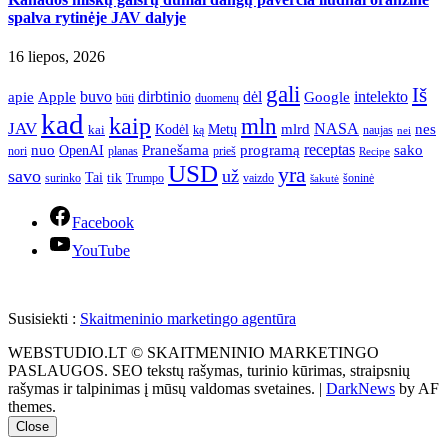
spalva rytinėje JAV dalyje
16 liepos, 2026
gali
Iš
apie
buvo
dirbtinio
dėl
intelekto
Apple
Google
būti
duomenų
kad
kaip
mln
JAV
NASA
nes
mlrd
kai
Kodėl
Metų
ką
naujas
nei
Pranešama
programą
receptas
sako
nuo
OpenAI
nori
prieš
planas
Recipe
USD
yra
savo
už
Tai
tik
surinko
Trumpo
vaizdo
šoninė
šakutė
Facebook
YouTube
Susisiekti :
Skaitmeninio marketingo agentūra
WEBSTUDIO.LT © SKAITMENINIO MARKETINGO
PASLAUGOS. SEO tekstų rašymas, turinio kūrimas, straipsnių
rašymas ir talpinimas į mūsų valdomas svetaines.
|
DarkNews
by AF
themes.
Close