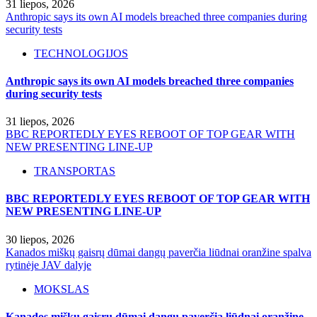
31 liepos, 2026
Anthropic says its own AI models breached three companies during
security tests
TECHNOLOGIJOS
Anthropic says its own AI models breached three companies
during security tests
31 liepos, 2026
BBC REPORTEDLY EYES REBOOT OF TOP GEAR WITH
NEW PRESENTING LINE-UP
TRANSPORTAS
BBC REPORTEDLY EYES REBOOT OF TOP GEAR WITH
NEW PRESENTING LINE-UP
30 liepos, 2026
Kanados miškų gaisrų dūmai dangų paverčia liūdnai oranžine spalva
rytinėje JAV dalyje
MOKSLAS
Kanados miškų gaisrų dūmai dangų paverčia liūdnai oranžine