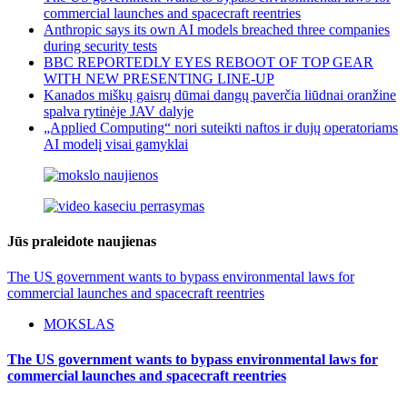
commercial launches and spacecraft reentries
Anthropic says its own AI models breached three companies
during security tests
BBC REPORTEDLY EYES REBOOT OF TOP GEAR
WITH NEW PRESENTING LINE-UP
Kanados miškų gaisrų dūmai dangų paverčia liūdnai oranžine
spalva rytinėje JAV dalyje
„Applied Computing“ nori suteikti naftos ir dujų operatoriams
AI modelį visai gamyklai
Jūs praleidote naujienas
The US government wants to bypass environmental laws for
commercial launches and spacecraft reentries
MOKSLAS
The US government wants to bypass environmental laws for
commercial launches and spacecraft reentries