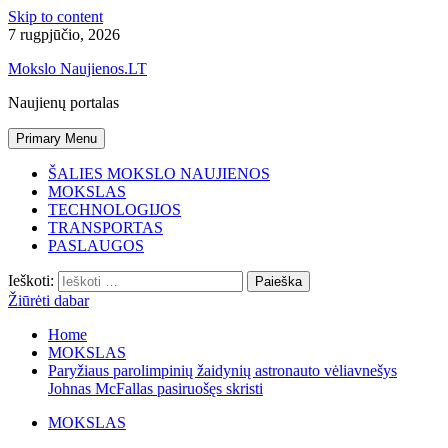
Skip to content
7 rugpjūčio, 2026
Mokslo Naujienos.LT
Naujienų portalas
Primary Menu
ŠALIES MOKSLO NAUJIENOS
MOKSLAS
TECHNOLOGIJOS
TRANSPORTAS
PASLAUGOS
Ieškoti:
Žiūrėti dabar
Home
MOKSLAS
Paryžiaus parolimpinių žaidynių astronauto vėliavnešys
Johnas McFallas pasiruošęs skristi
MOKSLAS