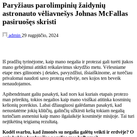
Paryžiaus parolimpinių žaidynių
astronauto vėliavnešys Johnas McFallas
pasiruošęs skristi
admin
29 rugpjūčio, 2024
Iš pradžių tyrinėjome, kaip mano negalia ir protezai gali turėti įtakos
mano gebėjimui atitikti reikalavimus skrydžio metu. Vėlesniame
etape mes gilinomės į detales, pavyzdžiui, išsiaiškinome, ar turėčiau
privalomai naudoti savo protezą erdvėje, nes kojos ten beveik
nenaudojamos.
Apibendrinant galiu pasakyti, kad nors kai kuriais etapais protezo
man prireiktų, tokios negalios kaip mano visiškai atitinka kosminių
kelionių poreikius. Labai džiaugiuosi galėdamas pasakyti, kad
nenustatėme jokių kliūčių, galinčių užkirsti kelią tokiam negalią
turinčiam asmeniui kaip mano ilgalaikėje kosminėje misijoje. Tai turi
neįtikėtiną teigiamą rezultatą.
Kodėl svarbu, kad žmonės su negalia galėtų veikti ir erdvėje? O