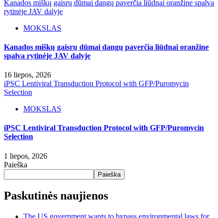
Kanados miškų gaisrų dūmai dangų paverčia liūdnai oranžine spalva
rytinėje JAV dalyje
MOKSLAS
Kanados miškų gaisrų dūmai dangų paverčia liūdnai oranžine
spalva rytinėje JAV dalyje
16 liepos, 2026
iPSC Lentiviral Transduction Protocol with GFP/Puromycin
Selection
MOKSLAS
iPSC Lentiviral Transduction Protocol with GFP/Puromycin
Selection
1 liepos, 2026
Paieška
Paieška
Paskutinės naujienos
The US government wants to bypass environmental laws for