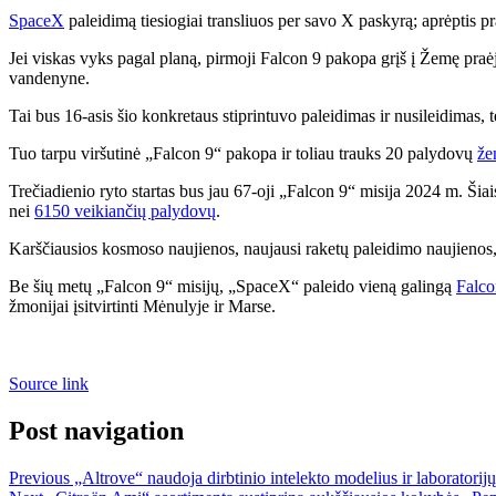
SpaceX
paleidimą tiesiogiai transliuos per savo X paskyrą; aprėptis 
Jei viskas vyks pagal planą, pirmoji Falcon 9 pakopa grįš į Žemę pra
vandenyne.
Tai bus 16-asis šio konkretaus stiprintuvo paleidimas ir nusileidimas, 
Tuo tarpu viršutinė „Falcon 9“ pakopa ir toliau trauks 20 palydovų
že
Trečiadienio ryto startas bus jau 67-oji „Falcon 9“ misija 2024 m. Ši
nei
6150 veikiančių palydovų
.
Karščiausios kosmoso naujienos, naujausi raketų paleidimo naujienos,
Be šių metų „Falcon 9“ misijų, „SpaceX“ paleido vieną galingą
Falc
žmonijai įsitvirtinti Mėnulyje ir Marse.
Source link
Post navigation
Previous
„Altrove“ naudoja dirbtinio intelekto modelius ir laborator