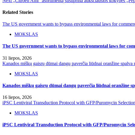
Next
„Citroën Ami“ asortimentą sustiprina aukščiausios kokybės „Pep
Related Stories
The US government wants to bypass environmental laws for commercia
MOKSLAS
The US government wants to bypass environmental laws for comm
31 liepos, 2026
Kanados miškų gaisrų dūmai dangų paverčia liūdnai oranžine spalva r
MOKSLAS
Kanados miškų gaisrų dūmai dangų paverčia liūdnai oranžine spa
16 liepos, 2026
iPSC Lentiviral Transduction Protocol with GFP/Puromycin Selectio
MOKSLAS
iPSC Lentiviral Transduction Protocol with GFP/Puromycin Sele