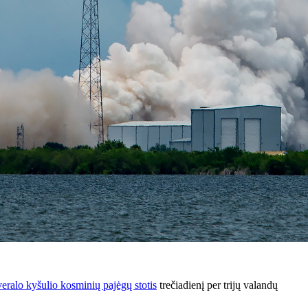
eralo kyšulio kosminių pajėgų stotis
trečiadienį per trijų valandų