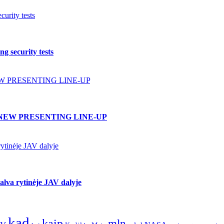
urity tests
g security tests
W PRESENTING LINE-UP
NEW PRESENTING LINE-UP
ytinėje JAV dalyje
lva rytinėje JAV dalyje
kad
kaip
mln