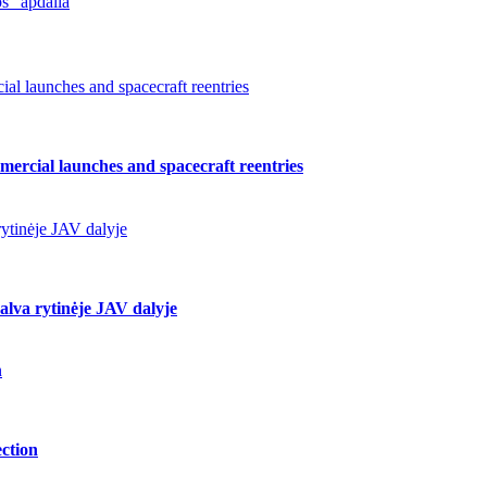
s“ apdaila
l launches and spacecraft reentries
ercial launches and spacecraft reentries
ytinėje JAV dalyje
lva rytinėje JAV dalyje
n
ction