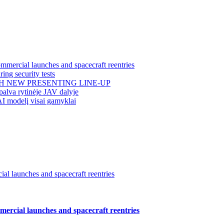
mercial launches and spacecraft reentries
ing security tests
H NEW PRESENTING LINE-UP
alva rytinėje JAV dalyje
AI modelį visai gamyklai
l launches and spacecraft reentries
ercial launches and spacecraft reentries