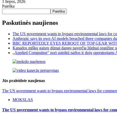
1 liepos, 2026
Paieška
Paieška
Paskutinės naujienos
The US government wants to bypass environmental laws for com
Anthropic says its own AI models breached three companies dur
BBC REPORTEDLY EYES REBOOT OF TOP GEAR WIT
Kanados miškų gaisrų dūmai dangų paverčia liūdnai oranžine sp
„Applied Computing“ nori suteikti naftos ir dujų operatoriams 
Jūs praleidote naujienas
The US government wants to bypass environmental laws for commercia
MOKSLAS
The US government wants to bypass environmental laws for comm