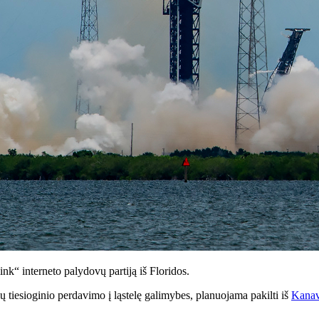
link“ interneto palydovų partiją iš Floridos.
ių tiesioginio perdavimo į ląstelę galimybes, planuojama pakilti iš
Kanav