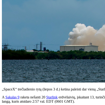
„SpaceX“ trečiadienio rytą (liepos 3 d.) ketina paleisti dar vieną „Star
A
Sakalas 9
raketa nešanti 20
Starlink
erdvėlaivių, įskaitant 13, turinč
langą, kuris atsidaro 2:57 val. EDT (0601 GMT).