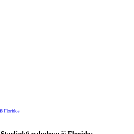
iš Floridos
„Starlink“ palydovų iš Floridos