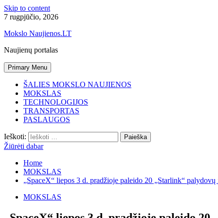
Skip to content
7 rugpjūčio, 2026
Mokslo Naujienos.LT
Naujienų portalas
Primary Menu
ŠALIES MOKSLO NAUJIENOS
MOKSLAS
TECHNOLOGIJOS
TRANSPORTAS
PASLAUGOS
Ieškoti:
Žiūrėti dabar
Home
MOKSLAS
„SpaceX“ liepos 3 d. pradžioje paleido 20 „Starlink“ palydovų 
MOKSLAS
„SpaceX“ liepos 3 d. pradžioje paleido 20 