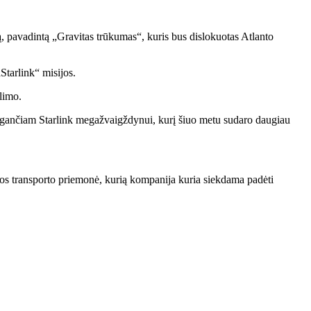
, pavadintą „Gravitas trūkumas“, kuris bus dislokuotas Atlanto
Starlink“ misijos.
limo.
 augančiam Starlink megažvaigždynui, kurį šiuo metu sudaro daugiau
tos transporto priemonė, kurią kompanija kuria siekdama padėti