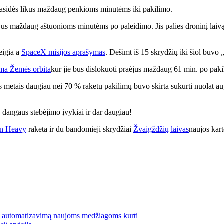
prasidės likus maždaug penkioms minutėms iki pakilimo.
ėjus maždaug aštuonioms minutėms po paleidimo. Jis palies droninį laivą
teigia a
SpaceX misijos aprašymas
. Dešimt iš 15 skrydžių iki šiol buvo „
ma Žemės orbita
kur jie bus dislokuoti praėjus maždaug 61 min. po paki
ais metais daugiau nei 70 % raketų pakilimų buvo skirta sukurti nuolat
 dangaus stebėjimo įvykiai ir dar daugiau!
on Heavy
raketa ir du bandomieji skrydžiai
Žvaigždžių laivas
naujos kar
ijų automatizavimą naujoms medžiagoms kurti