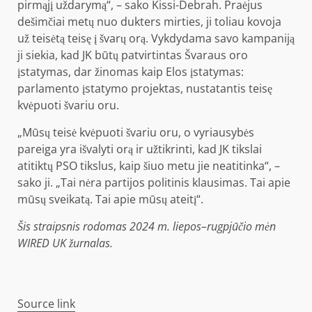
pirmąjį uždarymą“, – sako Kissi-Debrah. Praėjus
dešimčiai metų nuo dukters mirties, ji toliau kovoja
už teisėtą teisę į švarų orą. Vykdydama savo kampaniją
ji siekia, kad JK būtų patvirtintas Švaraus oro
įstatymas, dar žinomas kaip Elos įstatymas:
parlamento įstatymo projektas, nustatantis teisę
kvėpuoti švariu oru.
„Mūsų teisė kvėpuoti švariu oru, o vyriausybės
pareiga yra išvalyti orą ir užtikrinti, kad JK tikslai
atitiktų PSO tikslus, kaip šiuo metu jie neatitinka“, –
sako ji. „Tai nėra partijos politinis klausimas. Tai apie
mūsų sveikatą. Tai apie mūsų ateitį“.
Šis straipsnis rodomas 2024 m. liepos–rugpjūčio mėn
WIRED UK žurnalas.
Source link