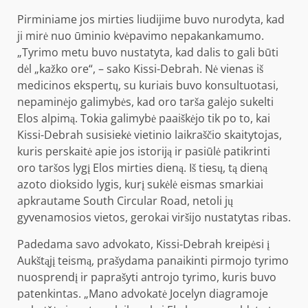
Pirminiame jos mirties liudijime buvo nurodyta, kad
ji mirė nuo ūminio kvėpavimo nepakankamumo.
„Tyrimo metu buvo nustatyta, kad dalis to gali būti
dėl „kažko ore“, – sako Kissi-Debrah. Nė vienas iš
medicinos ekspertų, su kuriais buvo konsultuotasi,
nepaminėjo galimybės, kad oro tarša galėjo sukelti
Elos alpimą. Tokia galimybė paaiškėjo tik po to, kai
Kissi-Debrah susisiekė vietinio laikraščio skaitytojas,
kuris perskaitė apie jos istoriją ir pasiūlė patikrinti
oro taršos lygį Elos mirties dieną. Iš tiesų, tą dieną
azoto dioksido lygis, kurį sukėlė eismas smarkiai
apkrautame South Circular Road, netoli jų
gyvenamosios vietos, gerokai viršijo nustatytas ribas.
Padedama savo advokato, Kissi-Debrah kreipėsi į
Aukštąjį teismą, prašydama panaikinti pirmojo tyrimo
nuosprendį ir paprašyti antrojo tyrimo, kuris buvo
patenkintas. „Mano advokatė Jocelyn diagramoje