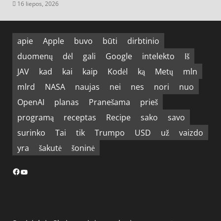
16 liepos, 2026
apie
Apple
buvo
būti
dirbtinio
duomenų
dėl
gali
Google
intelekto
Iš
JAV
kad
kai
kaip
Kodėl
ką
Metų
mln
mlrd
NASA
naujas
nei
nes
nori
nuo
OpenAI
planas
Pranešama
prieš
programą
receptas
Recipe
sako
savo
surinko
Tai
tik
Trumpo
USD
už
vaizdo
yra
šakutė
šoninė
Facebook
YouTube