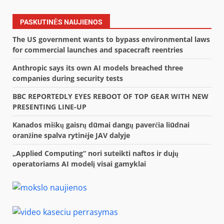
PASKUTINĖS NAUJIENOS
The US government wants to bypass environmental laws
for commercial launches and spacecraft reentries
Anthropic says its own AI models breached three
companies during security tests
BBC REPORTEDLY EYES REBOOT OF TOP GEAR WITH NEW
PRESENTING LINE-UP
Kanados miškų gaisrų dūmai dangų paverčia liūdnai
oranžine spalva rytinėje JAV dalyje
„Applied Computing“ nori suteikti naftos ir dujų
operatoriams AI modelį visai gamyklai