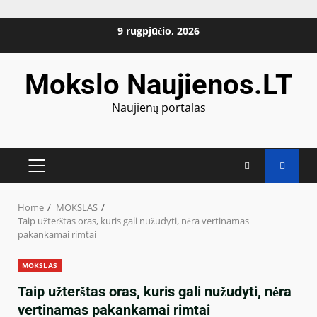
Skip
9 rugpjūčio, 2026
to
content
Mokslo Naujienos.LT
Naujienų portalas
PRIMARY
MENU
Home
MOKSLAS
Taip užterštas oras, kuris gali nužudyti, nėra vertinamas
pakankamai rimtai
MOKSLAS
Taip užterštas oras, kuris gali nužudyti, nėra
vertinamas pakankamai rimtai