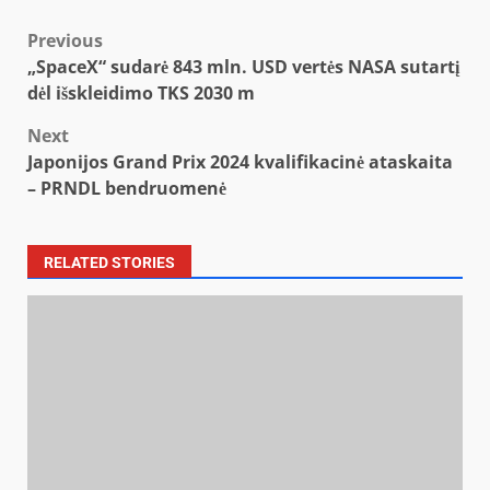
Post
Previous
„SpaceX“ sudarė 843 mln. USD vertės NASA sutartį
navigation
dėl išskleidimo TKS 2030 m
Next
Japonijos Grand Prix 2024 kvalifikacinė ataskaita
– PRNDL bendruomenė
RELATED STORIES