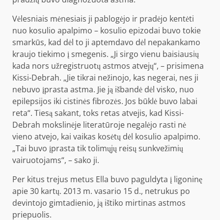
Vėlesniais mėnesiais ji pablogėjo ir pradėjo kentėti
nuo kosulio apalpimo – kosulio epizodai buvo tokie
smarkūs, kad dėl to ji aptemdavo dėl nepakankamo
kraujo tiekimo į smegenis. „Ji sirgo vienu baisiausių
kada nors užregistruotų astmos atvejų“, – prisimena
Kissi-Debrah. „Jie tikrai nežinojo, kas negerai, nes ji
nebuvo įprasta astma. Jie ją išbandė dėl visko, nuo
epilepsijos iki cistinės fibrozės. Jos būklė buvo labai
reta“. Tiesą sakant, toks retas atvejis, kad Kissi-
Debrah mokslinėje literatūroje negalėjo rasti nė
vieno atvejo, kai vaikas kosėtų dėl kosulio apalpimo.
„Tai buvo įprasta tik tolimųjų reisų sunkvežimių
vairuotojams“, – sako ji.
Per kitus trejus metus Ella buvo paguldyta į ligoninę
apie 30 kartų. 2013 m. vasario 15 d., netrukus po
devintojo gimtadienio, ją ištiko mirtinas astmos
priepuolis.