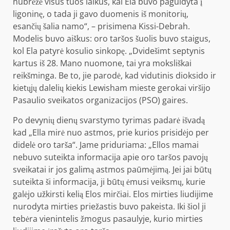
nubrėžė visus tuos laikus, kai Ela buvo paguldyta į
ligoninę, o tada ji gavo duomenis iš monitorių,
esančių šalia namo“, – prisimena Kissi-Debrah.
Modelis buvo aiškus: oro taršos šuolis buvo staigus,
kol Ela patyrė kosulio sinkopę. „Dvidešimt septynis
kartus iš 28. Mano nuomone, tai yra moksliškai
reikšminga. Be to, jie parodė, kad vidutinis dioksido ir
kietųjų dalelių kiekis Lewisham mieste gerokai viršijo
Pasaulio sveikatos organizacijos (PSO) gaires.
Po devynių dienų svarstymo tyrimas
padarė išvadą
kad „Ella mirė nuo astmos, prie kurios prisidėjo per
didelė oro tarša“. Jame priduriama: „Ellos mamai
nebuvo suteikta informacija apie oro taršos pavojų
sveikatai ir jos galimą astmos paūmėjimą. Jei jai būtų
suteikta ši informacija, ji būtų ėmusi veiksmų, kurie
galėjo užkirsti kelią Elos mirčiai. Elos mirties liudijime
nurodyta mirties priežastis buvo pakeista. Iki šiol ji
tebėra vienintelis žmogus pasaulyje, kurio mirties