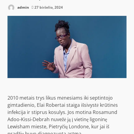
admin
27 birželio, 2024
2010 metais trys
likus mėnesiams iki septintojo
gimtadienio, Elai Robertai staiga išsivystė krūtinės
infekcija ir stiprus kosulys. Jos motina Rosamund
Adoo-Kissi-Debrah nuvežė ją į vietinę ligoninę
Lewisham mieste, Pietryčių Londone, kur jai iš
pradžių buvo diagnozuota astma.