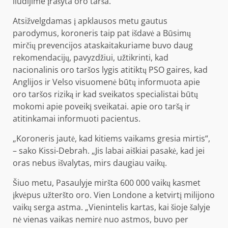
liudijime įrašyta oro tarša.
Atsižvelgdamas į apklausos metu gautus
parodymus, koroneris taip pat išdavė a
Būsimų
mirčių prevencijos ataskaita
kuriame buvo daug
rekomendacijų, pavyzdžiui, užtikrinti, kad
nacionalinis oro taršos lygis atitiktų PSO gaires, kad
Anglijos ir Velso visuomenė būtų informuota apie
oro taršos riziką ir kad sveikatos specialistai būtų
mokomi apie poveikį sveikatai. apie oro taršą ir
atitinkamai informuoti pacientus.
„Koroneris jautė, kad kitiems vaikams gresia mirtis“,
– sako Kissi-Debrah. „Jis labai aiškiai pasakė, kad jei
oras nebus išvalytas, mirs daugiau vaikų.
Šiuo metu,
Pasaulyje miršta 600 000 vaikų
kasmet
įkvėpus užteršto oro. Vien Londone a
ketvirtį milijono
vaikų serga astma. „Vienintelis kartas, kai šioje šalyje
nė vienas vaikas nemirė nuo astmos, buvo per