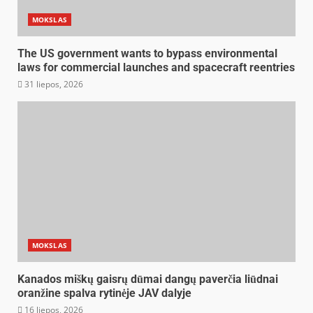
MOKSLAS
The US government wants to bypass environmental
laws for commercial launches and spacecraft reentries
31 liepos, 2026
MOKSLAS
Kanados miškų gaisrų dūmai dangų paverčia liūdnai
oranžine spalva rytinėje JAV dalyje
16 liepos, 2026