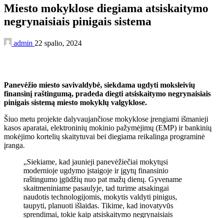
Miesto mokyklose diegiama atsiskaitymo
negrynaisiais pinigais sistema
admin
22 spalio, 2024
Panevėžio miesto savivaldybė, siekdama ugdyti moksleivių
finansinį raštingumą, pradeda diegti atsiskaitymo negrynaisiais
pinigais sistemą miesto mokyklų valgyklose.
Šiuo metu projekte dalyvaujančiose mokyklose įrengiami išmanieji
kasos aparatai, elektroninių mokinio pažymėjimų (EMP) ir bankinių
mokėjimo kortelių skaitytuvai bei diegiama reikalinga programinė
įranga.
„Siekiame, kad jaunieji panevėžiečiai mokytųsi
modernioje ugdymo įstaigoje ir įgytų finansinio
raštingumo įgūdžių nuo pat mažų dienų. Gyvename
skaitmeniniame pasaulyje, tad turime atsakingai
naudotis technologijomis, mokytis valdyti pinigus,
taupyti, planuoti išlaidas. Tikime, kad inovatyvūs
sprendimai, tokie kaip atsiskaitymo negrynaisiais