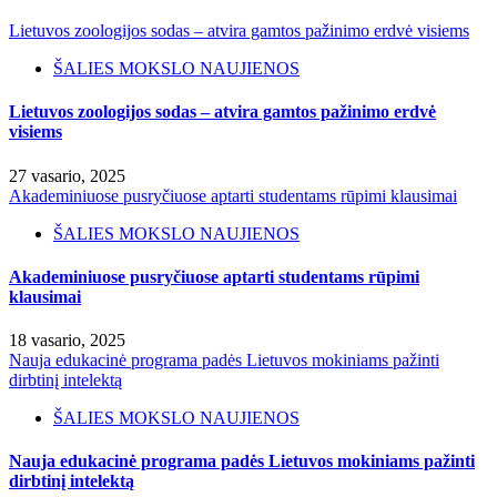
Lietuvos zoologijos sodas – atvira gamtos pažinimo erdvė visiems
ŠALIES MOKSLO NAUJIENOS
Lietuvos zoologijos sodas – atvira gamtos pažinimo erdvė
visiems
27 vasario, 2025
Akademiniuose pusryčiuose aptarti studentams rūpimi klausimai
ŠALIES MOKSLO NAUJIENOS
Akademiniuose pusryčiuose aptarti studentams rūpimi
klausimai
18 vasario, 2025
Nauja edukacinė programa padės Lietuvos mokiniams pažinti
dirbtinį intelektą
ŠALIES MOKSLO NAUJIENOS
Nauja edukacinė programa padės Lietuvos mokiniams pažinti
dirbtinį intelektą