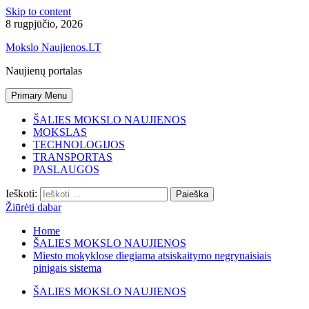
Skip to content
8 rugpjūčio, 2026
Mokslo Naujienos.LT
Naujienų portalas
Primary Menu
ŠALIES MOKSLO NAUJIENOS
MOKSLAS
TECHNOLOGIJOS
TRANSPORTAS
PASLAUGOS
Ieškoti:
Žiūrėti dabar
Home
ŠALIES MOKSLO NAUJIENOS
Miesto mokyklose diegiama atsiskaitymo negrynaisiais
pinigais sistema
ŠALIES MOKSLO NAUJIENOS