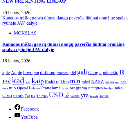
NEW PRESENTING LINE-UP
30 liepos, 2026
Kanados miškų gaisrų dūmai dangų paverčia liūdnai oranžine spalva
rytinėje JAV dalyje
MOKSLAS
Kanados miškų gaisrų dūmai dangų paverčia liūdnai oranžine
spalva rytinėje JAV dalyje
16 liepos, 2026
gali
Iš
apie
buvo
dirbtinio
dėl
intelekto
Apple
Google
būti
duomenų
kad
kaip
mln
JAV
NASA
nes
mlrd
kai
Kodėl
Metų
ką
naujas
nei
Pranešama
programą
receptas
sako
nuo
OpenAI
nori
prieš
planas
Recipe
USD
yra
savo
už
Tai
tik
surinko
Trumpo
vaizdo
šoninė
šakutė
Facebook
YouTube