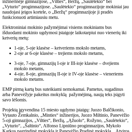
inžinerinėje gimnazijose, „Vilties“, Beržų, „Saulėtekio“ bei
„Vyturio“ progimnazijose. „Saulėtekio“ progimnazijoje mokiniai jau
naudojasi įeigos kortele, o „Beržų“ progimnazijoje ji pradės
funkcionuoti artimiausiu metu.
Elektroniniai mokinio pažymėjimai visiems mokiniams bus
išduodami mokinio ugdymosi įstaigoje laikotarpiui nuo vienerių iki
ketverių metų:
1-oje, 5-oje klasėse – ketveriems mokslo metams,
2-oje ar 6-oje klasėse – trejiems mokslo metams,
3-oje, 7-oje, gimnazijų I-oje ir III-ioje klasėse – dvejiems
mokslo metams,
4-oje, 8-oje, gimnazijų II-oje ir IV-oje klasėse – vieneriems
mokslo metams.
EMP pirmą kartą bus suteikiami nemokamai. Pametus, sugadinus
arba Panevėžyje pakeitus mokyklą pažymėjimą, naują teks įsigyti
savo lėšomis.
Projektą įgyvendina 15 miesto ugdymo įstaigų: Juozo Balčikonio,
Vytauto Žemkalnio, „Minties“ inžinerijos, Juozo Miltinio, Panevėžio
5-oji gimnazijos, „Vilties“, Beržų, „Ąžuolo“, Rožyno, „Saulėtekio“,
„Vyturio“, „Šaltinio“, Alfonso Lipniūno progimnazijos, Mykolo
Karkos pagrindinė mokykla ir Panevėžio Pradinė mokykla. „Atviros