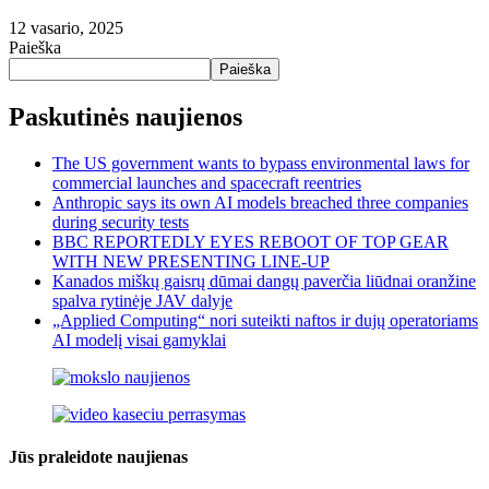
12 vasario, 2025
Paieška
Paieška
Paskutinės naujienos
The US government wants to bypass environmental laws for
commercial launches and spacecraft reentries
Anthropic says its own AI models breached three companies
during security tests
BBC REPORTEDLY EYES REBOOT OF TOP GEAR
WITH NEW PRESENTING LINE-UP
Kanados miškų gaisrų dūmai dangų paverčia liūdnai oranžine
spalva rytinėje JAV dalyje
„Applied Computing“ nori suteikti naftos ir dujų operatoriams
AI modelį visai gamyklai
Jūs praleidote naujienas