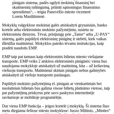
pinigais sistema, padės ugdyti mokinių finansinį bei
skaitmeninį raštingumą, priimti sąmoningus finansinius
sprendimus“, – teigia Panevėžio miesto vicemerė
Loreta Masiliūnienė.
Mokyklų valgyklose mokiniai galės atsiskaityti grynaisiais, banko
kortele arba elektroniniu mokinio pažymėjimu, susietu su
elektroniniu dienynu. Tėvai, prisijungę prie „Tamo“ arba „U-PAY“
sistemą, galės papildyti elektroninę piniginę ir stebėti, kiek vaikas
išleidžia maitinimui. Mokyklos pateiks tėvams instrukcijas, kaip
pradėti naudotis EMP.
EMP taip pat tarnaus kaip elektroninis bilietas miesto viešajame
transporte. EMP veiks 2 atskiros elektroninės piniginės: viena bus
naudojama mokykloje atsiskaityti už maitinimą, kita – už keliavimą
viešuoju transportu. Maitinimui skirtais pinigais nebus galimybės
atsiskaityti už viešojo transporto paslaugas.
Papildyti mokinio pažymėjimą el. pinigais ar vienkartiniais bei
nuolatiniais bilietais bus galima visose bilietų platinimo vietose, taip
pat pažymėjimą priskyrus prie savo paskyros internetinėje
savitarnoje ar mobilioje programėlėje.
Dar viena EMP funkcija – įeigos kortelė į mokyklą. Ši sistema šiuo
metu diegiama šešiose miesto mokyklose: Juozo Miltinio, „Minties“