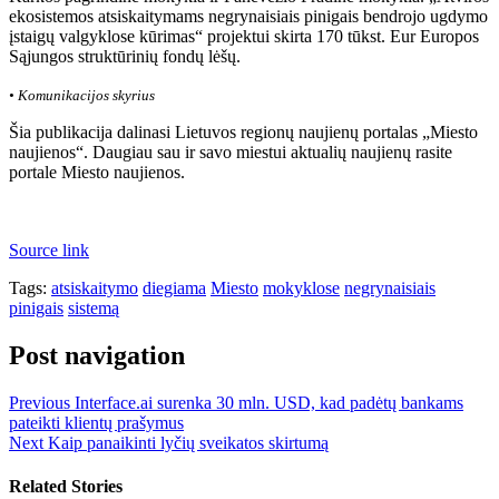
ekosistemos atsiskaitymams negrynaisiais pinigais bendrojo ugdymo
įstaigų valgyklose kūrimas“ projektui skirta 170 tūkst. Eur Europos
Sąjungos struktūrinių fondų lėšų.
• Komunikacijos skyrius
Šia publikacija dalinasi Lietuvos regionų naujienų portalas „Miesto
naujienos“. Daugiau sau ir savo miestui aktualių naujienų rasite
portale Miesto naujienos.
Source link
Tags:
atsiskaitymo
diegiama
Miesto
mokyklose
negrynaisiais
pinigais
sistemą
Post navigation
Previous
Interface.ai surenka 30 mln. USD, kad padėtų bankams
pateikti klientų prašymus
Next
Kaip panaikinti lyčių sveikatos skirtumą
Related Stories