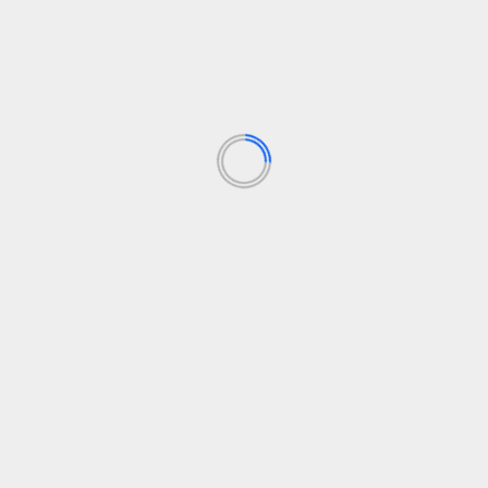
kaip naudoti nemokamų klasės išteklių rinkinį. Vėliau bus
AI (Pažink DI klasėje)“, išankstinis pasiruošimas
i mokytojai. Registruotis jau dabar galima čia.
ortalas „Miesto naujienos“. Naujieną paskelbė „Švietimo,
 miestui aktualių naujienų rasite portale
ms
nauja
padės
pažinti
programą
Nex
Mažyčiai plazmos purkštukai ant saulės vairuoj
nemandagų saulės vėją, atskleidžia Europos saulė