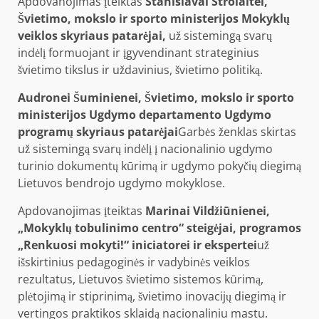
Apdovanojimas įteiktas
Stanislavai Strolaitei,
Švietimo, mokslo ir sporto ministerijos Mokyklų
veiklos skyriaus patarėjai,
už sistemingą svarų
indėlį formuojant ir įgyvendinant strateginius
švietimo tikslus ir uždavinius, švietimo politiką.
Audronei Šuminienei, Švietimo, mokslo ir sporto
ministerijos Ugdymo departamento Ugdymo
programų skyriaus patarėjai
Garbės ženklas skirtas
už sistemingą svarų indėlį į nacionalinio ugdymo
turinio dokumentų kūrimą ir ugdymo pokyčių diegimą
Lietuvos bendrojo ugdymo mokyklose.
Apdovanojimas įteiktas
Marinai Vildžiūnienei,
„Mokyklų tobulinimo centro“ steigėjai, programos
„Renkuosi mokyti!“ iniciatorei ir ekspertei
už
išskirtinius pedagoginės ir vadybinės veiklos
rezultatus, Lietuvos švietimo sistemos kūrimą,
plėtojimą ir stiprinimą, švietimo inovacijų diegimą ir
vertingos praktikos sklaidą nacionaliniu mastu.