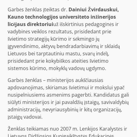
Garbės ženklas įteiktas dr.
Dainiui Žvirdauskui,
Kauno technologijos universiteto inžinerijos
licėjaus direktoriui
už išskirtinius pedagoginės ir
vadybinės veiklos rezultatus, prisidedant prie
švietimo strategijų kūrimo ir sėkmingo jų
įgyvendinimo, aktyvų bendradarbiavimą ir sklaidą
Lietuvos bei tarptautiniu mastu, svarų indėlį,
prisidedant prie kokybiškos ateities švietimo
sistemos kūrimo, mokyklų vadovų ugdymo.
Garbės ženklas – ministerijos aukščiausias
apdovanojimas, skiriamas švietimui ir mokslui ypač
nusipelniusiems asmenims pagerbti. Kandidatus gali
siūlyti ministerijos ir jai pavaldžių įstaigų, savivaldybių
administracijų, nevyriausybinių ir kitų organizacijų,
įstaigų vadovai.
Ženklas teikiamas nuo 2007 m. Lenkijos Karalystės ir
Lietuvos Didžiosios Kunigaikštystės Edukacinės