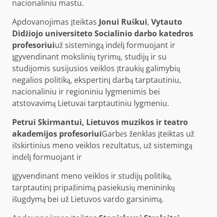
nacionaliniu mastu.
Apdovanojimas įteiktas
Jonui Ruškui
,
Vytauto
Didžiojo universiteto Socialinio darbo katedros
profesoriui
už sistemingą indėlį formuojant ir
įgyvendinant mokslinių tyrimų, studijų ir su
studijomis susijusios veiklos įtraukių galimybių
negalios politiką, ekspertinį darbą tarptautiniu,
nacionaliniu ir regioniniu lygmenimis bei
atstovavimą Lietuvai tarptautiniu lygmeniu.
Petrui Skirmantui, Lietuvos muzikos ir teatro
akademijos profesoriui
Garbės ženklas įteiktas už
išskirtinius meno veiklos rezultatus, už sistemingą
indėlį formuojant ir
įgyvendinant meno veiklos ir studijų politiką,
tarptautinį pripažinimą pasiekusių menininkų
išugdymą bei už Lietuvos vardo garsinimą.