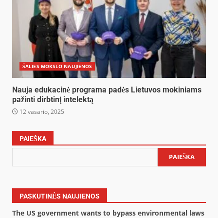
ŠALIES MOKSLO NAUJIENOS
Nauja edukacinė programa padės Lietuvos mokiniams
pažinti dirbtinį intelektą
12 vasario, 2025
PAIEŠKA
PAIEŠKA
PASKUTINĖS NAUJIENOS
The US government wants to bypass environmental laws