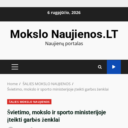
Skip
6 rugpjūčio, 2026
to
content
Mokslo Naujienos.LT
Naujienų portalas
PRIMARY
MENU
Home
ŠALIES MOKSLO NAUJIENOS
Švietimo, mokslo ir sporto ministerijoje įteikti garbės ženklai
ŠALIES MOKSLO NAUJIENOS
Švietimo, mokslo ir sporto ministerijoje
įteikti garbės ženklai