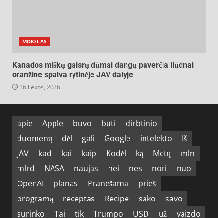
MOKSLAS
Kanados miškų gaisrų dūmai dangų paverčia liūdnai
oranžine spalva rytinėje JAV dalyje
16 liepos, 2026
apie
Apple
buvo
būti
dirbtinio
duomenų
dėl
gali
Google
intelekto
Iš
JAV
kad
kai
kaip
Kodėl
ką
Metų
mln
mlrd
NASA
naujas
nei
nes
nori
nuo
OpenAI
planas
Pranešama
prieš
programą
receptas
Recipe
sako
savo
surinko
Tai
tik
Trumpo
USD
už
vaizdo