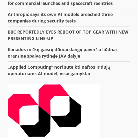
for commercial launches and spacecraft reentries
Anthropic says its own AI models breached three
companies during security tests
BBC REPORTEDLY EYES REBOOT OF TOP GEAR WITH NEW
PRESENTING LINE-UP
Kanados miškų gaisrų dūmai dangų paverčia liūdnai
oranžine spalva rytinėje JAV dalyje
„Applied Computing“ nori suteikti naftos ir dujų
operatoriams AI modelį visai gamyklai