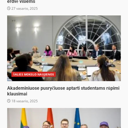
erdvė visiems
27 vasario, 2025
ŠALIES MOKSLO NAUJIENOS
Akademiniuose pusryčiuose aptarti studentams rūpimi
klausimai
18 vasario, 2025