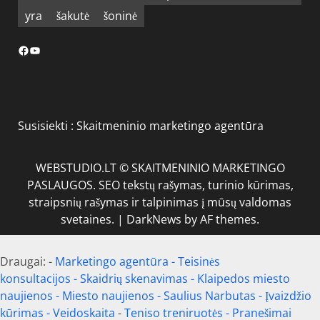
yra
šakutė
šoninė
Facebook
YouTube
Susisiekti :
Skaitmeninio marketingo agentūra
WEBSTUDIO.LT © SKAITMENINIO MARKETINGO
PASLAUGOS. SEO tekstų rašymas, turinio kūrimas,
straipsnių rašymas ir talpinimas į mūsų valdomas
svetaines.
|
DarkNews
by AF themes.
Draugai: -
Marketingo agentūra
-
Teisinės
konsultacijos
-
Skaidrių skenavimas
-
Klaipedos miesto
naujienos
-
Miesto naujienos
-
Saulius Narbutas
-
Įvaizdžio
kūrimas
-
Veidoskaita
-
Teniso treniruotės
- Pranešimai