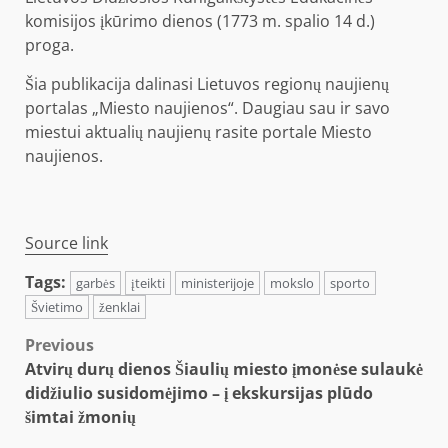
komisijos įkūrimo dienos (1773 m. spalio 14 d.)
proga.
Šia publikacija dalinasi Lietuvos regionų naujienų
portalas „Miesto naujienos“. Daugiau sau ir savo
miestui aktualių naujienų rasite portale Miesto
naujienos.
Source link
Tags:
garbės
įteikti
ministerijoje
mokslo
sporto
Švietimo
ženklai
Post
Previous
Atvirų durų dienos Šiaulių miesto įmonėse sulaukė
navigation
didžiulio susidomėjimo – į ekskursijas plūdo
šimtai žmonių