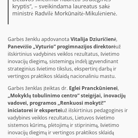
kryptis“, – sveikindama laureatus sakė
ministrė Radvilė Morkūnaitė-Mikulėnienė.
Garbės ženklu apdovanota
Vitalija Dziuričienė
,
Panevėžio „Vyturio“ progimnazijos direktorė
už
išskirtinius vadybinės veiklos rezultatus, švietimo
inovacijų diegimą, sistemingą indėlį įgyvendinant
strateginius švietimo tikslus, ekspertinį darbą ir
vertingos praktikos sklaidą nacionaliniu mastu.
Garbės ženklas įteiktas dr.
Eglei Pranckūnienei
,
„Mokyklų tobulinimo centro“ steigėjai, inovacijų
vadovei, programos „Renkuosi mokyti!“
iniciatorei ir ekspertei
už išskirtinius pedagoginės ir
vadybinės veiklos rezultatus, Lietuvos švietimo
sistemos kūrimą, plėtojimą ir stiprinimą, švietimo
inovacijų diegimą ir vertingos praktikos sklaidą