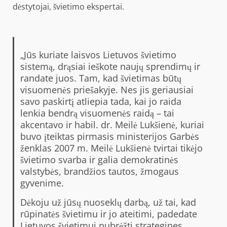
dėstytojai, švietimo ekspertai.
„Jūs kuriate laisvos Lietuvos švietimo
sistemą, drąsiai ieškote naujų sprendimų ir
randate juos. Tam, kad švietimas būtų
visuomenės priešakyje. Nes jis geriausiai
savo paskirtį atliepia tada, kai jo raida
lenkia bendrą visuomenės raidą – tai
akcentavo ir habil. dr. Meilė Lukšienė, kuriai
buvo įteiktas pirmasis ministerijos Garbės
ženklas 2007 m. Meilė Lukšienė tvirtai tikėjo
švietimo svarba ir galia demokratinės
valstybės, brandžios tautos, žmogaus
gyvenime.
Dėkoju už jūsų nuoseklų darbą, už tai, kad
rūpinatės švietimu ir jo ateitimi, padedate
Lietuvos švietimui nubrėžti strategines