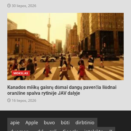
30 liepos, 2026
MOKSLAS
Kanados miškų gaisrų dūmai dangų paverčia liūdnai
oranžine spalva rytinėje JAV dalyje
16 liepos, 2026
apie
Apple
buvo
būti
dirbtinio