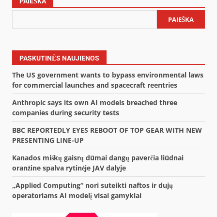
PAIEŠKA
PAIEŠKA
PASKUTINĖS NAUJIENOS
The US government wants to bypass environmental laws
for commercial launches and spacecraft reentries
Anthropic says its own AI models breached three
companies during security tests
BBC REPORTEDLY EYES REBOOT OF TOP GEAR WITH NEW
PRESENTING LINE-UP
Kanados miškų gaisrų dūmai dangų paverčia liūdnai
oranžine spalva rytinėje JAV dalyje
„Applied Computing“ nori suteikti naftos ir dujų
operatoriams AI modelį visai gamyklai