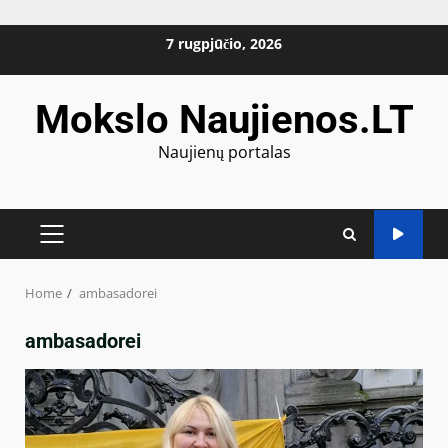
Skip
7 rugpjūčio, 2026
to
content
Mokslo Naujienos.LT
Naujienų portalas
PRIMARY
MENU
Home
ambasadorei
ambasadorei