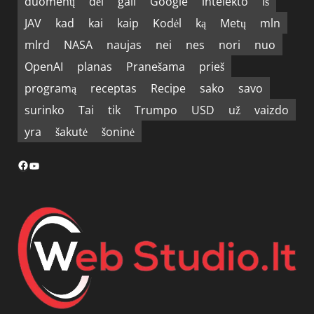
duomenų
dėl
gali
Google
intelekto
Iš
JAV
kad
kai
kaip
Kodėl
ką
Metų
mln
mlrd
NASA
naujas
nei
nes
nori
nuo
OpenAI
planas
Pranešama
prieš
programą
receptas
Recipe
sako
savo
surinko
Tai
tik
Trumpo
USD
už
vaizdo
yra
šakutė
šoninė
Facebook
YouTube