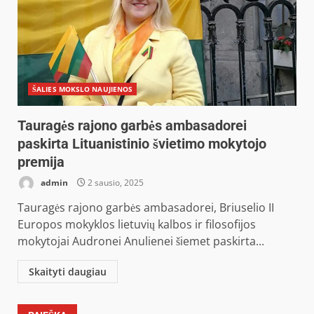
ŠALIES MOKSLO NAUJIENOS
Tauragės rajono garbės ambasadorei
paskirta Lituanistinio švietimo mokytojo
premija
admin
2 sausio, 2025
Tauragės rajono garbės ambasadorei, Briuselio II
Europos mokyklos lietuvių kalbos ir filosofijos
mokytojai Audronei Anulienei šiemet paskirta...
Skaityti daugiau