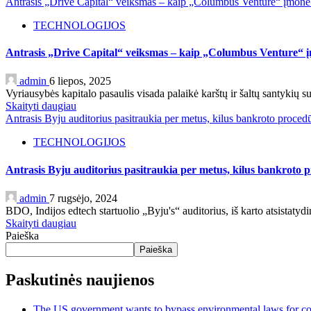
Antrasis „Drive Capital“ veiksmas – kaip „Columbus Venture“ įmonė
TECHNOLOGIJOS
Antrasis „Drive Capital“ veiksmas – kaip „Columbus Venture“ 
admin
6 liepos, 2025
Vyriausybės kapitalo pasaulis visada palaikė karštų ir šaltų santykių 
Skaityti daugiau
Antrasis Byju auditorius pasitraukia per metus, kilus bankroto proced
TECHNOLOGIJOS
Antrasis Byju auditorius pasitraukia per metus, kilus bankroto 
admin
7 rugsėjo, 2024
BDO, Indijos edtech startuolio „Byju's“ auditorius, iš karto atsistatyd
Skaityti daugiau
Paieška
Paieška
Paskutinės naujienos
The US government wants to bypass environmental laws for com