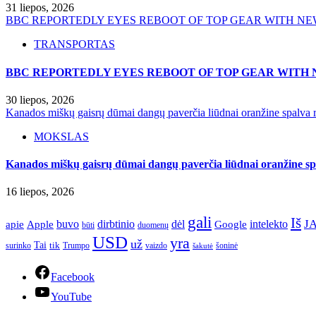
31 liepos, 2026
BBC REPORTEDLY EYES REBOOT OF TOP GEAR WITH NE
TRANSPORTAS
BBC REPORTEDLY EYES REBOOT OF TOP GEAR WITH 
30 liepos, 2026
Kanados miškų gaisrų dūmai dangų paverčia liūdnai oranžine spalva r
MOKSLAS
Kanados miškų gaisrų dūmai dangų paverčia liūdnai oranžine spa
16 liepos, 2026
gali
Iš
J
apie
buvo
dirbtinio
dėl
intelekto
Apple
Google
būti
duomenų
USD
yra
už
Tai
tik
surinko
Trumpo
vaizdo
šoninė
šakutė
Facebook
YouTube