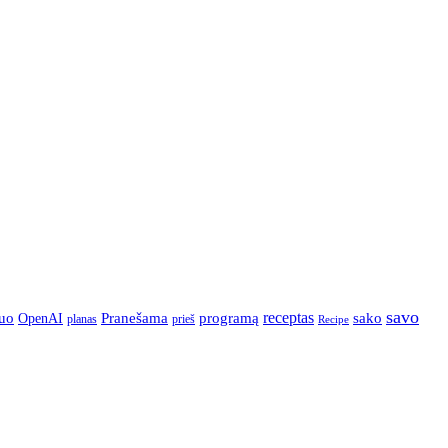
savo
Pranešama
programą
receptas
sako
uo
OpenAI
prieš
planas
Recipe