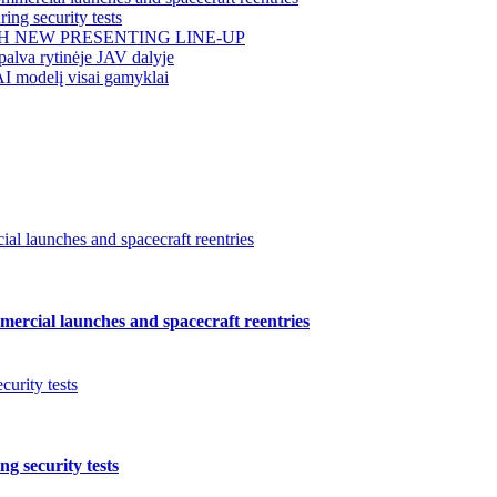
ing security tests
H NEW PRESENTING LINE-UP
alva rytinėje JAV dalyje
AI modelį visai gamyklai
l launches and spacecraft reentries
ercial launches and spacecraft reentries
urity tests
g security tests