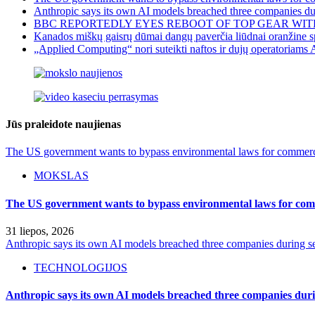
Anthropic says its own AI models breached three companies dur
BBC REPORTEDLY EYES REBOOT OF TOP GEAR WIT
Kanados miškų gaisrų dūmai dangų paverčia liūdnai oranžine sp
„Applied Computing“ nori suteikti naftos ir dujų operatoriams 
Jūs praleidote naujienas
The US government wants to bypass environmental laws for commercia
MOKSLAS
The US government wants to bypass environmental laws for comm
31 liepos, 2026
Anthropic says its own AI models breached three companies during sec
TECHNOLOGIJOS
Anthropic says its own AI models breached three companies durin