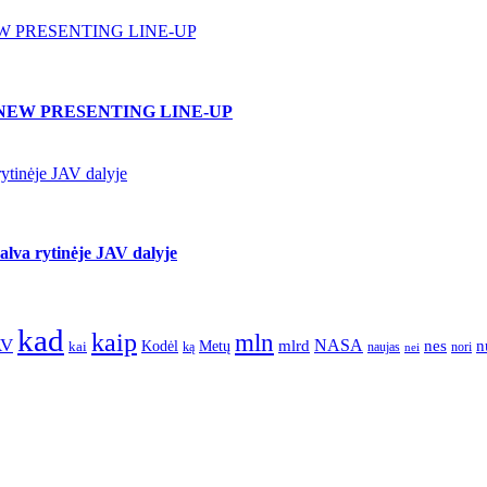
W PRESENTING LINE-UP
NEW PRESENTING LINE-UP
ytinėje JAV dalyje
lva rytinėje JAV dalyje
kad
kaip
mln
AV
NASA
nes
mlrd
n
kai
Kodėl
Metų
nori
ką
naujas
nei