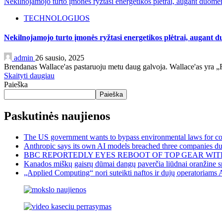
Nekilnojamojo turto įmonės ryžtasi energetikos plėtrai, augant duome
TECHNOLOGIJOS
Nekilnojamojo turto įmonės ryžtasi energetikos plėtrai, augant 
admin
26 sausio, 2025
Brendanas Wallace'as pastaruoju metu daug galvoja. Wallace'as yra „F
Skaityti daugiau
Paieška
Paieška
Paskutinės naujienos
The US government wants to bypass environmental laws for com
Anthropic says its own AI models breached three companies dur
BBC REPORTEDLY EYES REBOOT OF TOP GEAR WIT
Kanados miškų gaisrų dūmai dangų paverčia liūdnai oranžine sp
„Applied Computing“ nori suteikti naftos ir dujų operatoriams 