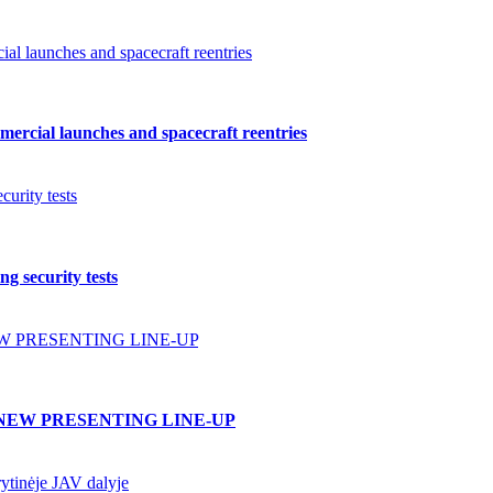
l launches and spacecraft reentries
ercial launches and spacecraft reentries
urity tests
g security tests
W PRESENTING LINE-UP
NEW PRESENTING LINE-UP
ytinėje JAV dalyje