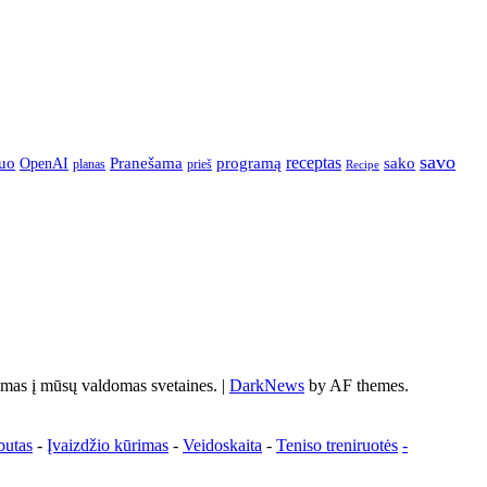
savo
Pranešama
programą
receptas
sako
uo
OpenAI
prieš
planas
Recipe
s į mūsų valdomas svetaines.
|
DarkNews
by AF themes.
butas
-
Įvaizdžio kūrimas
-
Veidoskaita
-
Teniso treniruotės
-