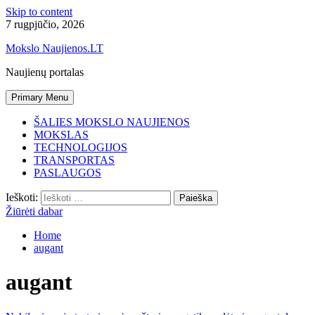
Skip to content
7 rugpjūčio, 2026
Mokslo Naujienos.LT
Naujienų portalas
Primary Menu
ŠALIES MOKSLO NAUJIENOS
MOKSLAS
TECHNOLOGIJOS
TRANSPORTAS
PASLAUGOS
Ieškoti:
Žiūrėti dabar
Home
augant
augant