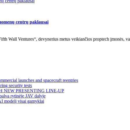
nų centrų paklausai
duomenų centrų paklausai
ifth Wall Ventures“, devynerius metus veikiančios proptech įmonės, val
mercial launches and spacecraft reentries
ing security tests
H NEW PRESENTING LINE-UP
alva rytinėje JAV dalyje
AI modelį visai gamyklai