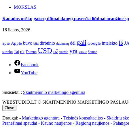
MOKSLAS
Kanados miškų gaisrų dūmai dangų paverčia liūdnai oranžine spa
16 liepos, 2026
gali
Iš
J
apie
buvo
dirbtinio
dėl
intelekto
Apple
Google
būti
duomenų
USD
yra
už
Tai
tik
surinko
Trumpo
vaizdo
šoninė
šakutė
Facebook
YouTube
Susisiekti :
Skaitmeninio marketingo agentūra
WEBSTUDIO.LT © SKAITMENINIO MARKETINGO PASLAUGOS. SEO teks
Close
Draugai: -
Marketingo agentūra
-
Teisinės konsultacijos
-
Skaidrių sk
Pranešimai spaudai -
Kauno naujienos
-
Regionų naujienos
-
Palangos