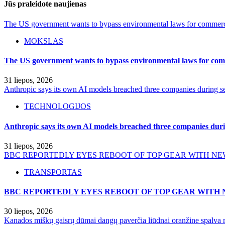
Jūs praleidote naujienas
The US government wants to bypass environmental laws for commercia
MOKSLAS
The US government wants to bypass environmental laws for comm
31 liepos, 2026
Anthropic says its own AI models breached three companies during sec
TECHNOLOGIJOS
Anthropic says its own AI models breached three companies durin
31 liepos, 2026
BBC REPORTEDLY EYES REBOOT OF TOP GEAR WITH NE
TRANSPORTAS
BBC REPORTEDLY EYES REBOOT OF TOP GEAR WITH 
30 liepos, 2026
Kanados miškų gaisrų dūmai dangų paverčia liūdnai oranžine spalva r