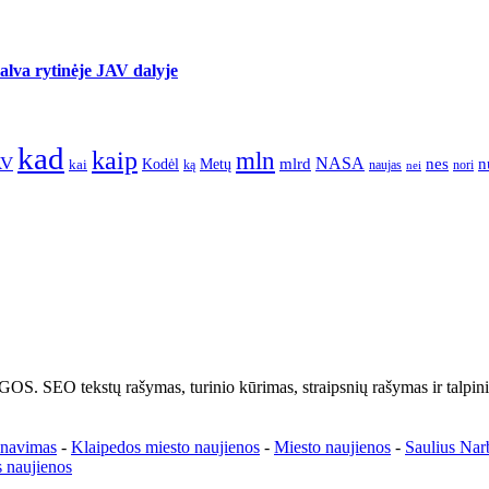
lva rytinėje JAV dalyje
kad
kaip
mln
AV
NASA
nes
mlrd
n
kai
Kodėl
Metų
nori
ką
naujas
nei
tų rašymas, turinio kūrimas, straipsnių rašymas ir talpinima
enavimas
-
Klaipedos miesto naujienos
-
Miesto naujienos
-
Saulius Nar
 naujienos