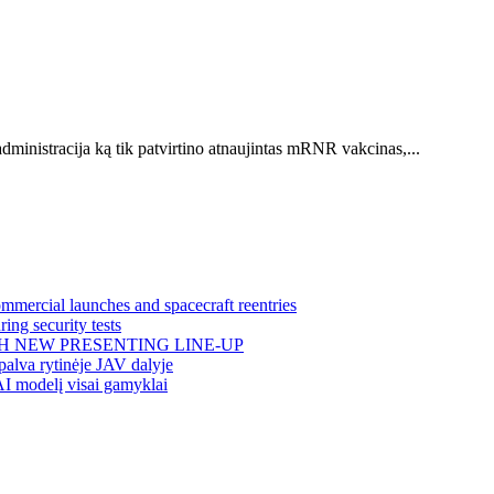
dministracija ką tik patvirtino atnaujintas mRNR vakcinas,...
mercial launches and spacecraft reentries
ing security tests
H NEW PRESENTING LINE-UP
alva rytinėje JAV dalyje
AI modelį visai gamyklai