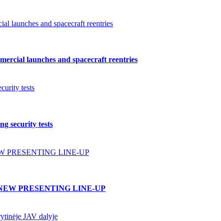
l launches and spacecraft reentries
ercial launches and spacecraft reentries
urity tests
g security tests
W PRESENTING LINE-UP
NEW PRESENTING LINE-UP
ytinėje JAV dalyje