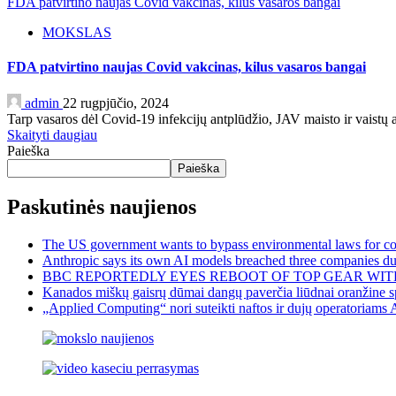
FDA patvirtino naujas Covid vakcinas, kilus vasaros bangai
MOKSLAS
FDA patvirtino naujas Covid vakcinas, kilus vasaros bangai
admin
22 rugpjūčio, 2024
Tarp vasaros dėl Covid-19 infekcijų antplūdžio, JAV maisto ir vaistų a
Skaityti daugiau
Paieška
Paieška
Paskutinės naujienos
The US government wants to bypass environmental laws for com
Anthropic says its own AI models breached three companies dur
BBC REPORTEDLY EYES REBOOT OF TOP GEAR WIT
Kanados miškų gaisrų dūmai dangų paverčia liūdnai oranžine sp
„Applied Computing“ nori suteikti naftos ir dujų operatoriams 