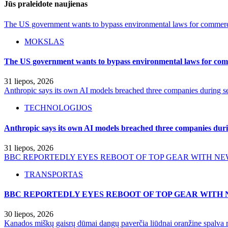
Jūs praleidote naujienas
The US government wants to bypass environmental laws for commercia
MOKSLAS
The US government wants to bypass environmental laws for comm
31 liepos, 2026
Anthropic says its own AI models breached three companies during sec
TECHNOLOGIJOS
Anthropic says its own AI models breached three companies durin
31 liepos, 2026
BBC REPORTEDLY EYES REBOOT OF TOP GEAR WITH NE
TRANSPORTAS
BBC REPORTEDLY EYES REBOOT OF TOP GEAR WITH 
30 liepos, 2026
Kanados miškų gaisrų dūmai dangų paverčia liūdnai oranžine spalva r