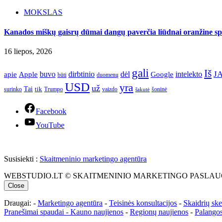
MOKSLAS
Kanados miškų gaisrų dūmai dangų paverčia liūdnai oranžine spa
16 liepos, 2026
gali
Iš
J
apie
buvo
dirbtinio
dėl
intelekto
Apple
Google
būti
duomenų
USD
yra
už
Tai
tik
surinko
Trumpo
vaizdo
šoninė
šakutė
Facebook
YouTube
Susisiekti :
Skaitmeninio marketingo agentūra
WEBSTUDIO.LT © SKAITMENINIO MARKETINGO PASLAUGOS. SEO teks
Close
Draugai: -
Marketingo agentūra
-
Teisinės konsultacijos
-
Skaidrių sk
Pranešimai spaudai -
Kauno naujienos
-
Regionų naujienos
-
Palangos