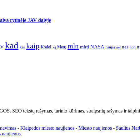
lva rytinėje JAV dalyje
kad
kaip
mln
AV
NASA
nes
mlrd
n
kai
Kodėl
Metų
nori
ką
naujas
nei
tų rašymas, turinio kūrimas, straipsnių rašymas ir talpinima
enavimas
-
Klaipedos miesto naujienos
-
Miesto naujienos
-
Saulius Nar
 naujienos