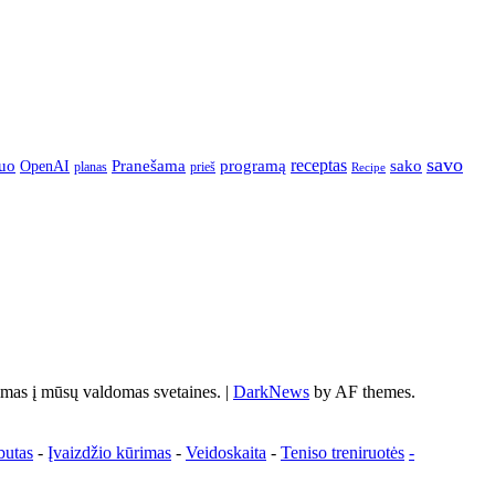
savo
Pranešama
programą
receptas
sako
uo
OpenAI
prieš
planas
Recipe
s į mūsų valdomas svetaines.
|
DarkNews
by AF themes.
butas
-
Įvaizdžio kūrimas
-
Veidoskaita
-
Teniso treniruotės
-