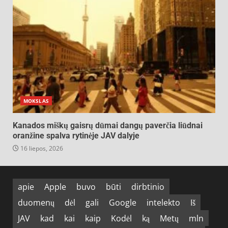
MOKSLAS
Kanados miškų gaisrų dūmai dangų paverčia liūdnai
oranžine spalva rytinėje JAV dalyje
16 liepos, 2026
apie
Apple
buvo
būti
dirbtinio
duomenų
dėl
gali
Google
intelekto
Iš
JAV
kad
kai
kaip
Kodėl
ką
Metų
mln