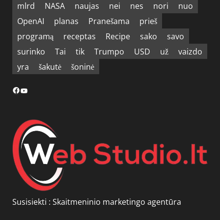
mlrd
NASA
naujas
nei
nes
nori
nuo
OpenAI
planas
Pranešama
prieš
programą
receptas
Recipe
sako
savo
surinko
Tai
tik
Trumpo
USD
už
vaizdo
yra
šakutė
šoninė
Facebook
YouTube
Susisiekti :
Skaitmeninio marketingo agentūra