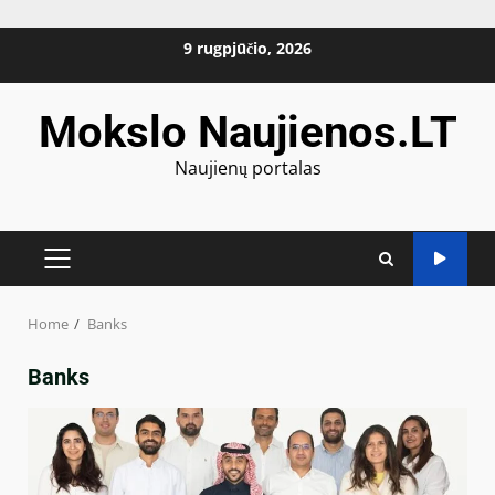
Skip
9 rugpjūčio, 2026
to
content
Mokslo Naujienos.LT
Naujienų portalas
PRIMARY
MENU
Home
Banks
Banks