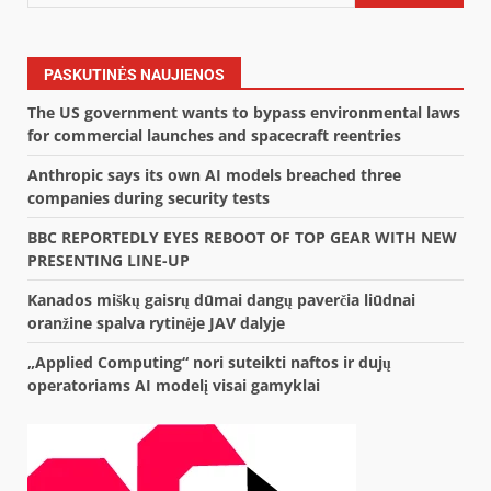
PASKUTINĖS NAUJIENOS
The US government wants to bypass environmental laws
for commercial launches and spacecraft reentries
Anthropic says its own AI models breached three
companies during security tests
BBC REPORTEDLY EYES REBOOT OF TOP GEAR WITH NEW
PRESENTING LINE-UP
Kanados miškų gaisrų dūmai dangų paverčia liūdnai
oranžine spalva rytinėje JAV dalyje
„Applied Computing“ nori suteikti naftos ir dujų
operatoriams AI modelį visai gamyklai