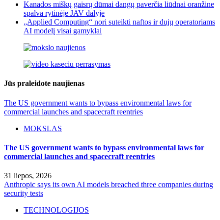
Kanados miškų gaisrų dūmai dangų paverčia liūdnai oranžine
spalva rytinėje JAV dalyje
„Applied Computing“ nori suteikti naftos ir dujų operatoriams
AI modelį visai gamyklai
Jūs praleidote naujienas
The US government wants to bypass environmental laws for
commercial launches and spacecraft reentries
MOKSLAS
The US government wants to bypass environmental laws for
commercial launches and spacecraft reentries
31 liepos, 2026
Anthropic says its own AI models breached three companies during
security tests
TECHNOLOGIJOS