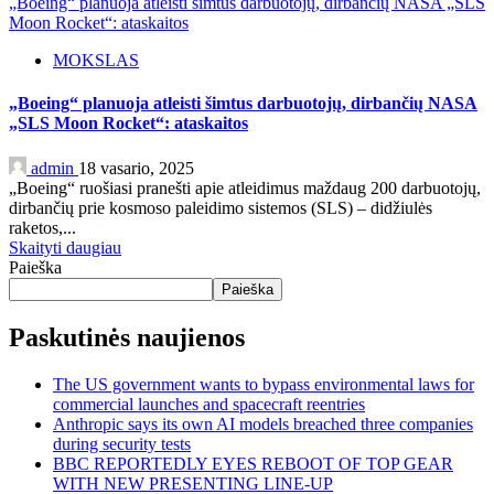
„Boeing“ planuoja atleisti šimtus darbuotojų, dirbančių NASA „SLS
Moon Rocket“: ataskaitos
MOKSLAS
„Boeing“ planuoja atleisti šimtus darbuotojų, dirbančių NASA
„SLS Moon Rocket“: ataskaitos
admin
18 vasario, 2025
„Boeing“ ruošiasi pranešti apie atleidimus maždaug 200 darbuotojų,
dirbančių prie kosmoso paleidimo sistemos (SLS) – didžiulės
raketos,...
Skaityti daugiau
Paieška
Paieška
Paskutinės naujienos
The US government wants to bypass environmental laws for
commercial launches and spacecraft reentries
Anthropic says its own AI models breached three companies
during security tests
BBC REPORTEDLY EYES REBOOT OF TOP GEAR
WITH NEW PRESENTING LINE-UP