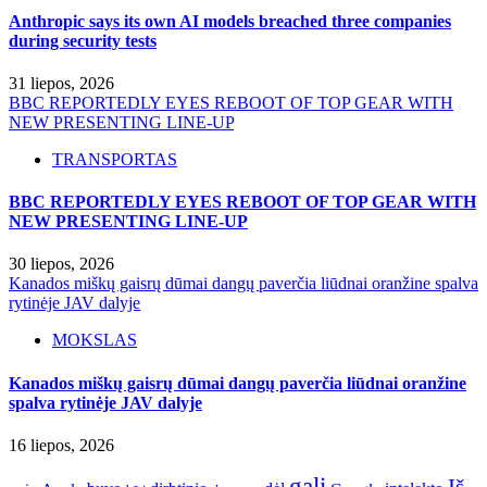
Anthropic says its own AI models breached three companies
during security tests
31 liepos, 2026
BBC REPORTEDLY EYES REBOOT OF TOP GEAR WITH
NEW PRESENTING LINE-UP
TRANSPORTAS
BBC REPORTEDLY EYES REBOOT OF TOP GEAR WITH
NEW PRESENTING LINE-UP
30 liepos, 2026
Kanados miškų gaisrų dūmai dangų paverčia liūdnai oranžine spalva
rytinėje JAV dalyje
MOKSLAS
Kanados miškų gaisrų dūmai dangų paverčia liūdnai oranžine
spalva rytinėje JAV dalyje
16 liepos, 2026
gali
Iš