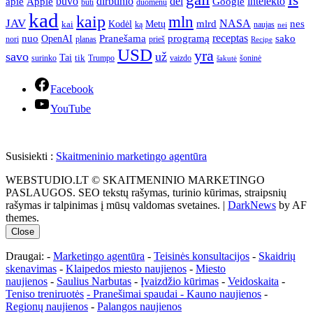
apie
buvo
dirbtinio
dėl
intelekto
Apple
Google
būti
duomenų
kad
kaip
mln
JAV
NASA
nes
mlrd
kai
Kodėl
Metų
ką
naujas
nei
Pranešama
programą
receptas
sako
nuo
OpenAI
nori
prieš
planas
Recipe
USD
yra
savo
už
Tai
tik
surinko
Trumpo
vaizdo
šoninė
šakutė
Facebook
YouTube
Susisiekti :
Skaitmeninio marketingo agentūra
WEBSTUDIO.LT © SKAITMENINIO MARKETINGO
PASLAUGOS. SEO tekstų rašymas, turinio kūrimas, straipsnių
rašymas ir talpinimas į mūsų valdomas svetaines.
|
DarkNews
by AF
themes.
Close
Draugai: -
Marketingo agentūra
-
Teisinės konsultacijos
-
Skaidrių
skenavimas
-
Klaipedos miesto naujienos
-
Miesto
naujienos
-
Saulius Narbutas
-
Įvaizdžio kūrimas
-
Veidoskaita
-
Teniso treniruotės
- Pranešimai spaudai -
Kauno naujienos
-
Regionų naujienos
-
Palangos naujienos