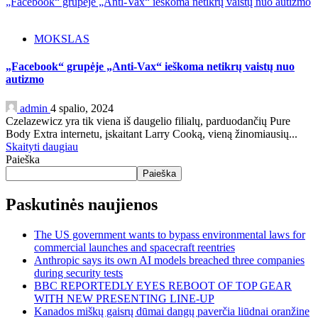
„Facebook“ grupėje „Anti-Vax“ ieškoma netikrų vaistų nuo autizmo
MOKSLAS
„Facebook“ grupėje „Anti-Vax“ ieškoma netikrų vaistų nuo
autizmo
admin
4 spalio, 2024
Czelazewicz yra tik viena iš daugelio filialų, parduodančių Pure
Body Extra internetu, įskaitant Larry Cooką, vieną žinomiausių...
Skaityti daugiau
Paieška
Paieška
Paskutinės naujienos
The US government wants to bypass environmental laws for
commercial launches and spacecraft reentries
Anthropic says its own AI models breached three companies
during security tests
BBC REPORTEDLY EYES REBOOT OF TOP GEAR
WITH NEW PRESENTING LINE-UP
Kanados miškų gaisrų dūmai dangų paverčia liūdnai oranžine