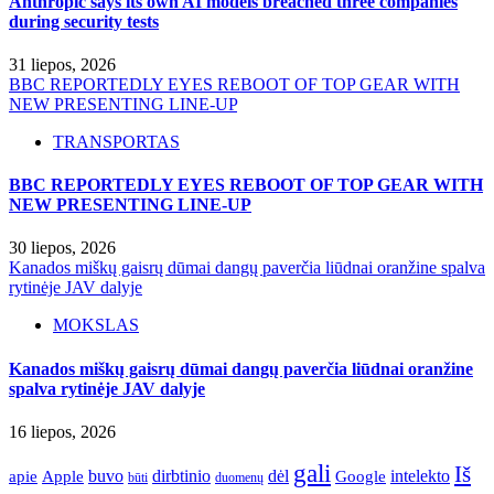
Anthropic says its own AI models breached three companies
during security tests
31 liepos, 2026
BBC REPORTEDLY EYES REBOOT OF TOP GEAR WITH
NEW PRESENTING LINE-UP
TRANSPORTAS
BBC REPORTEDLY EYES REBOOT OF TOP GEAR WITH
NEW PRESENTING LINE-UP
30 liepos, 2026
Kanados miškų gaisrų dūmai dangų paverčia liūdnai oranžine spalva
rytinėje JAV dalyje
MOKSLAS
Kanados miškų gaisrų dūmai dangų paverčia liūdnai oranžine
spalva rytinėje JAV dalyje
16 liepos, 2026
gali
Iš
apie
buvo
dirbtinio
dėl
intelekto
Apple
Google
būti
duomenų