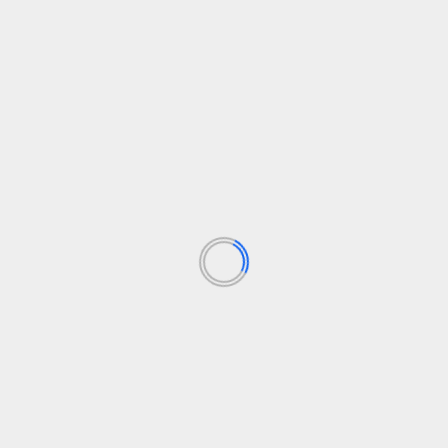
Skaityti daugiau
TECHNOLOGIJOS
u už
2 dienos iki „Disrupt 2024“ pradžios ir bilietų
kainos didės