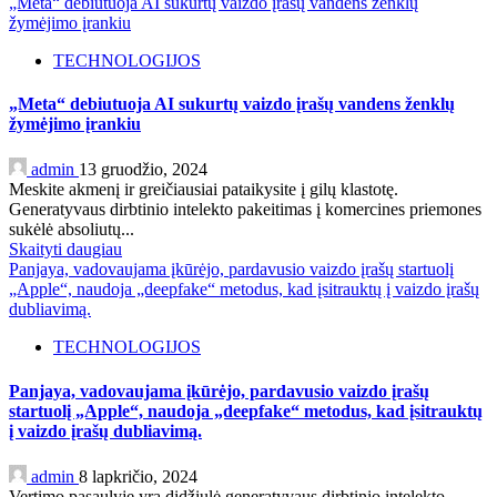
„Meta“ debiutuoja AI sukurtų vaizdo įrašų vandens ženklų
žymėjimo įrankiu
TECHNOLOGIJOS
„Meta“ debiutuoja AI sukurtų vaizdo įrašų vandens ženklų
žymėjimo įrankiu
admin
13 gruodžio, 2024
Meskite akmenį ir greičiausiai pataikysite į gilų klastotę.
Generatyvaus dirbtinio intelekto pakeitimas į komercines priemones
sukėlė absoliutų...
Skaityti daugiau
Panjaya, vadovaujama įkūrėjo, pardavusio vaizdo įrašų startuolį
„Apple“, naudoja „deepfake“ metodus, kad įsitrauktų į vaizdo įrašų
dubliavimą.
TECHNOLOGIJOS
Panjaya, vadovaujama įkūrėjo, pardavusio vaizdo įrašų
startuolį „Apple“, naudoja „deepfake“ metodus, kad įsitrauktų
į vaizdo įrašų dubliavimą.
admin
8 lapkričio, 2024
Vertimo pasaulyje yra didžiulė generatyvaus dirbtinio intelekto