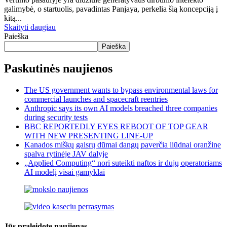
galimybė, o startuolis, pavadintas Panjaya, perkelia šią koncepciją į
kitą...
Skaityti daugiau
Paieška
Paieška
Paskutinės naujienos
The US government wants to bypass environmental laws for
commercial launches and spacecraft reentries
Anthropic says its own AI models breached three companies
during security tests
BBC REPORTEDLY EYES REBOOT OF TOP GEAR
WITH NEW PRESENTING LINE-UP
Kanados miškų gaisrų dūmai dangų paverčia liūdnai oranžine
spalva rytinėje JAV dalyje
„Applied Computing“ nori suteikti naftos ir dujų operatoriams
AI modelį visai gamyklai
Jūs praleidote naujienas