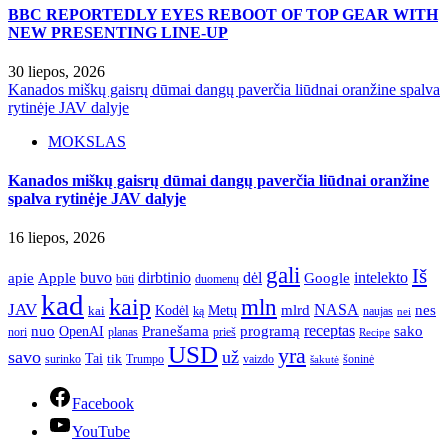
BBC REPORTEDLY EYES REBOOT OF TOP GEAR WITH
NEW PRESENTING LINE-UP
30 liepos, 2026
Kanados miškų gaisrų dūmai dangų paverčia liūdnai oranžine spalva
rytinėje JAV dalyje
MOKSLAS
Kanados miškų gaisrų dūmai dangų paverčia liūdnai oranžine
spalva rytinėje JAV dalyje
16 liepos, 2026
gali
Iš
apie
buvo
dirbtinio
dėl
intelekto
Apple
Google
būti
duomenų
kad
kaip
mln
JAV
NASA
nes
mlrd
kai
Kodėl
Metų
ką
naujas
nei
Pranešama
programą
receptas
sako
nuo
OpenAI
nori
prieš
planas
Recipe
USD
yra
savo
už
Tai
tik
surinko
Trumpo
vaizdo
šoninė
šakutė
Facebook
YouTube