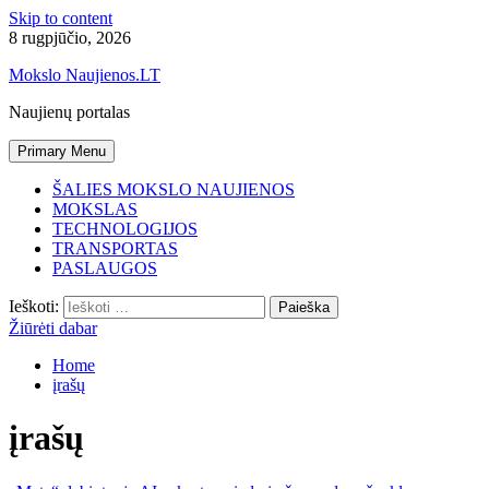
Skip to content
8 rugpjūčio, 2026
Mokslo Naujienos.LT
Naujienų portalas
Primary Menu
ŠALIES MOKSLO NAUJIENOS
MOKSLAS
TECHNOLOGIJOS
TRANSPORTAS
PASLAUGOS
Ieškoti:
Žiūrėti dabar
Home
įrašų
įrašų