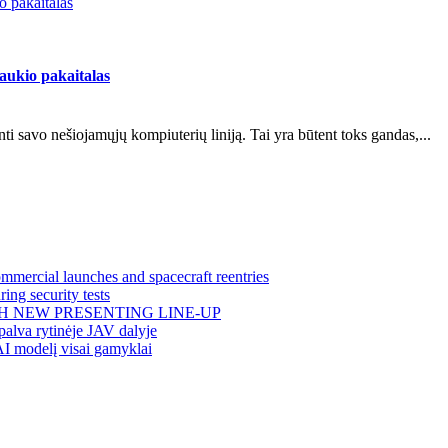
 pakaitalas
aukio pakaitalas
i savo nešiojamųjų kompiuterių liniją. Tai yra būtent toks gandas,...
mercial launches and spacecraft reentries
ing security tests
H NEW PRESENTING LINE-UP
alva rytinėje JAV dalyje
AI modelį visai gamyklai