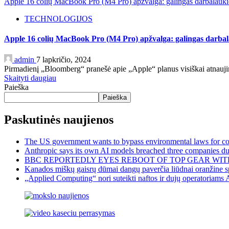
Apple 16 colių MacBook Pro (M4 Pro) apžvalga: galingas darbalaukio
TECHNOLOGIJOS
Apple 16 colių MacBook Pro (M4 Pro) apžvalga: galingas darbal
admin
7 lapkričio, 2024
Pirmadienį „Bloomberg“ pranešė apie „Apple“ planus visiškai atnaujint
Skaityti daugiau
Paieška
Paieška
Paskutinės naujienos
The US government wants to bypass environmental laws for com
Anthropic says its own AI models breached three companies dur
BBC REPORTEDLY EYES REBOOT OF TOP GEAR WIT
Kanados miškų gaisrų dūmai dangų paverčia liūdnai oranžine sp
„Applied Computing“ nori suteikti naftos ir dujų operatoriams 