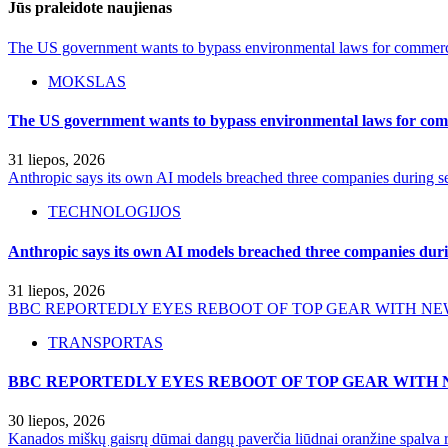
Jūs praleidote naujienas
The US government wants to bypass environmental laws for commercia
MOKSLAS
The US government wants to bypass environmental laws for comm
31 liepos, 2026
Anthropic says its own AI models breached three companies during sec
TECHNOLOGIJOS
Anthropic says its own AI models breached three companies durin
31 liepos, 2026
BBC REPORTEDLY EYES REBOOT OF TOP GEAR WITH NE
TRANSPORTAS
BBC REPORTEDLY EYES REBOOT OF TOP GEAR WITH 
30 liepos, 2026
Kanados miškų gaisrų dūmai dangų paverčia liūdnai oranžine spalva r