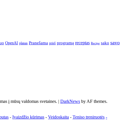
savo
Pranešama
programą
receptas
sako
uo
OpenAI
prieš
planas
Recipe
s į mūsų valdomas svetaines.
|
DarkNews
by AF themes.
butas
-
Įvaizdžio kūrimas
-
Veidoskaita
-
Teniso treniruotės
-