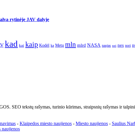
lva rytinėje JAV dalyje
kad
kaip
mln
AV
NASA
nes
mlrd
n
kai
Kodėl
Metų
nori
ką
naujas
nei
tų rašymas, turinio kūrimas, straipsnių rašymas ir talpinima
enavimas
-
Klaipedos miesto naujienos
-
Miesto naujienos
-
Saulius Nar
 naujienos