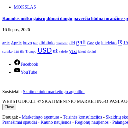
MOKSLAS
Kanados miškų gaisrų dūmai dangų paverčia liūdnai oranžine spa
16 liepos, 2026
gali
Iš
J
apie
buvo
dirbtinio
dėl
intelekto
Apple
Google
būti
duomenų
USD
yra
už
Tai
tik
surinko
Trumpo
vaizdo
šoninė
šakutė
Facebook
YouTube
Susisiekti :
Skaitmeninio marketingo agentūra
WEBSTUDIO.LT © SKAITMENINIO MARKETINGO PASLAUGOS. SEO teks
Close
Draugai: -
Marketingo agentūra
-
Teisinės konsultacijos
-
Skaidrių sk
Pranešimai spaudai -
Kauno naujienos
-
Regionų naujienos
-
Palangos