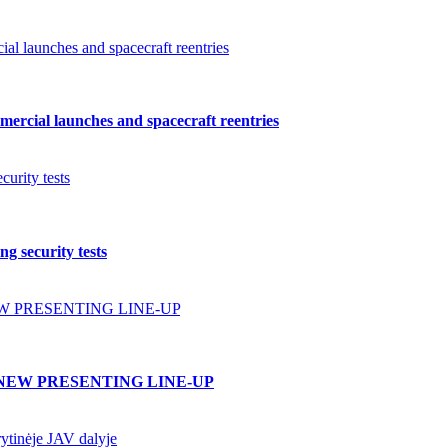
l launches and spacecraft reentries
ercial launches and spacecraft reentries
urity tests
g security tests
W PRESENTING LINE-UP
NEW PRESENTING LINE-UP
ytinėje JAV dalyje