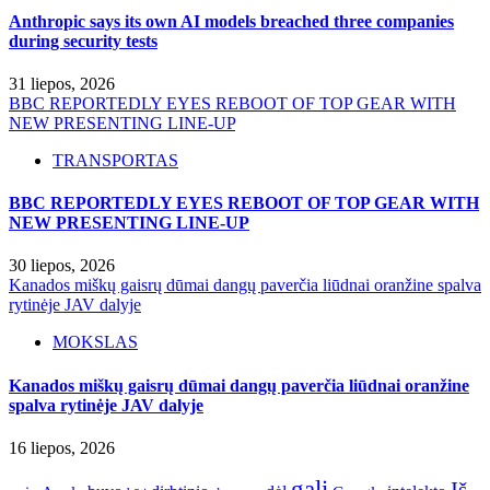
Anthropic says its own AI models breached three companies
during security tests
31 liepos, 2026
BBC REPORTEDLY EYES REBOOT OF TOP GEAR WITH
NEW PRESENTING LINE-UP
TRANSPORTAS
BBC REPORTEDLY EYES REBOOT OF TOP GEAR WITH
NEW PRESENTING LINE-UP
30 liepos, 2026
Kanados miškų gaisrų dūmai dangų paverčia liūdnai oranžine spalva
rytinėje JAV dalyje
MOKSLAS
Kanados miškų gaisrų dūmai dangų paverčia liūdnai oranžine
spalva rytinėje JAV dalyje
16 liepos, 2026
gali
Iš