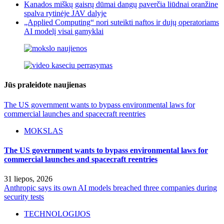
Kanados miškų gaisrų dūmai dangų paverčia liūdnai oranžine
spalva rytinėje JAV dalyje
„Applied Computing“ nori suteikti naftos ir dujų operatoriams
AI modelį visai gamyklai
Jūs praleidote naujienas
The US government wants to bypass environmental laws for
commercial launches and spacecraft reentries
MOKSLAS
The US government wants to bypass environmental laws for
commercial launches and spacecraft reentries
31 liepos, 2026
Anthropic says its own AI models breached three companies during
security tests
TECHNOLOGIJOS