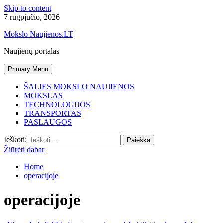
Skip to content
7 rugpjūčio, 2026
Mokslo Naujienos.LT
Naujienų portalas
Primary Menu
ŠALIES MOKSLO NAUJIENOS
MOKSLAS
TECHNOLOGIJOS
TRANSPORTAS
PASLAUGOS
Ieškoti:
Žiūrėti dabar
Home
operacijoje
operacijoje