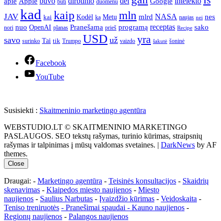
apie
buvo
dirbtinio
dėl
intelekto
Apple
Google
būti
duomenų
kad
kaip
mln
JAV
NASA
nes
mlrd
kai
Kodėl
Metų
ką
naujas
nei
Pranešama
programą
receptas
sako
nuo
OpenAI
nori
prieš
planas
Recipe
USD
yra
savo
už
Tai
tik
surinko
Trumpo
vaizdo
šoninė
šakutė
Facebook
YouTube
Susisiekti :
Skaitmeninio marketingo agentūra
WEBSTUDIO.LT © SKAITMENINIO MARKETINGO
PASLAUGOS. SEO tekstų rašymas, turinio kūrimas, straipsnių
rašymas ir talpinimas į mūsų valdomas svetaines.
|
DarkNews
by AF
themes.
Close
Draugai: -
Marketingo agentūra
-
Teisinės konsultacijos
-
Skaidrių
skenavimas
-
Klaipedos miesto naujienos
-
Miesto
naujienos
-
Saulius Narbutas
-
Įvaizdžio kūrimas
-
Veidoskaita
-
Teniso treniruotės
- Pranešimai spaudai -
Kauno naujienos
-
Regionų naujienos
-
Palangos naujienos