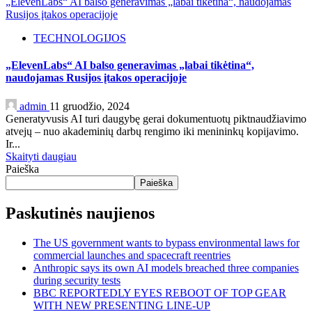
„ElevenLabs“ AI balso generavimas „labai tikėtina“, naudojamas
Rusijos įtakos operacijoje
TECHNOLOGIJOS
„ElevenLabs“ AI balso generavimas „labai tikėtina“,
naudojamas Rusijos įtakos operacijoje
admin
11 gruodžio, 2024
Generatyvusis AI turi daugybę gerai dokumentuotų piktnaudžiavimo
atvejų – nuo ​​akademinių darbų rengimo iki menininkų kopijavimo.
Ir...
Skaityti daugiau
Paieška
Paieška
Paskutinės naujienos
The US government wants to bypass environmental laws for
commercial launches and spacecraft reentries
Anthropic says its own AI models breached three companies
during security tests
BBC REPORTEDLY EYES REBOOT OF TOP GEAR
WITH NEW PRESENTING LINE-UP