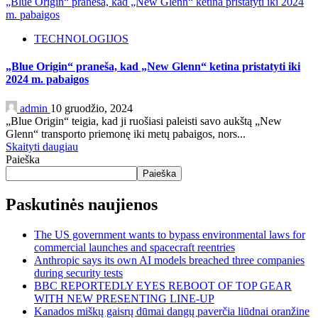
„Blue Origin“ praneša, kad „New Glenn“ ketina pristatyti iki 2024
m. pabaigos
TECHNOLOGIJOS
„Blue Origin“ praneša, kad „New Glenn“ ketina pristatyti iki
2024 m. pabaigos
admin
10 gruodžio, 2024
„Blue Origin“ teigia, kad ji ruošiasi paleisti savo aukštą „New
Glenn“ transporto priemonę iki metų pabaigos, nors...
Skaityti daugiau
Paieška
Paieška
Paskutinės naujienos
The US government wants to bypass environmental laws for
commercial launches and spacecraft reentries
Anthropic says its own AI models breached three companies
during security tests
BBC REPORTEDLY EYES REBOOT OF TOP GEAR
WITH NEW PRESENTING LINE-UP
Kanados miškų gaisrų dūmai dangų paverčia liūdnai oranžine