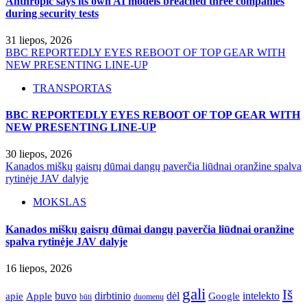
Anthropic says its own AI models breached three companies
during security tests
31 liepos, 2026
BBC REPORTEDLY EYES REBOOT OF TOP GEAR WITH
NEW PRESENTING LINE-UP
TRANSPORTAS
BBC REPORTEDLY EYES REBOOT OF TOP GEAR WITH
NEW PRESENTING LINE-UP
30 liepos, 2026
Kanados miškų gaisrų dūmai dangų paverčia liūdnai oranžine spalva
rytinėje JAV dalyje
MOKSLAS
Kanados miškų gaisrų dūmai dangų paverčia liūdnai oranžine
spalva rytinėje JAV dalyje
16 liepos, 2026
gali
Iš
apie
buvo
dirbtinio
dėl
intelekto
Apple
Google
būti
duomenų