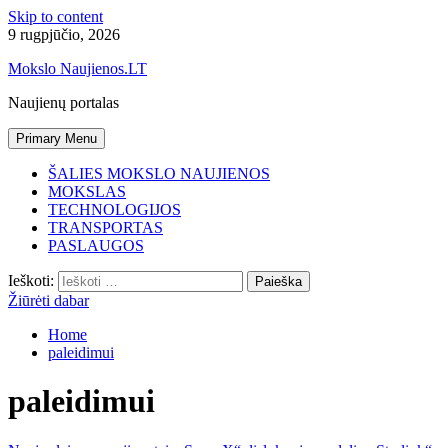
Skip to content
9 rugpjūčio, 2026
Mokslo Naujienos.LT
Naujienų portalas
Primary Menu
ŠALIES MOKSLO NAUJIENOS
MOKSLAS
TECHNOLOGIJOS
TRANSPORTAS
PASLAUGOS
Ieškoti:
Žiūrėti dabar
Home
paleidimui
paleidimui