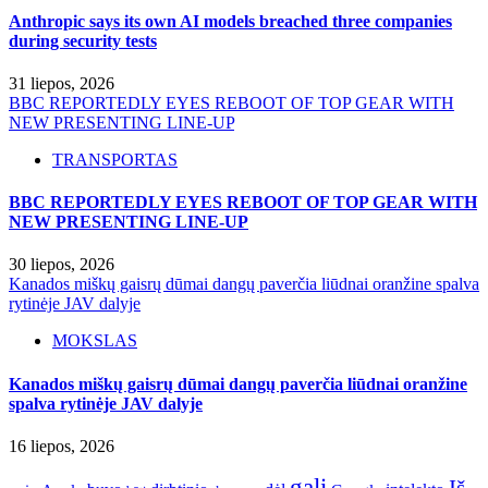
Anthropic says its own AI models breached three companies
during security tests
31 liepos, 2026
BBC REPORTEDLY EYES REBOOT OF TOP GEAR WITH
NEW PRESENTING LINE-UP
TRANSPORTAS
BBC REPORTEDLY EYES REBOOT OF TOP GEAR WITH
NEW PRESENTING LINE-UP
30 liepos, 2026
Kanados miškų gaisrų dūmai dangų paverčia liūdnai oranžine spalva
rytinėje JAV dalyje
MOKSLAS
Kanados miškų gaisrų dūmai dangų paverčia liūdnai oranžine
spalva rytinėje JAV dalyje
16 liepos, 2026
gali
Iš