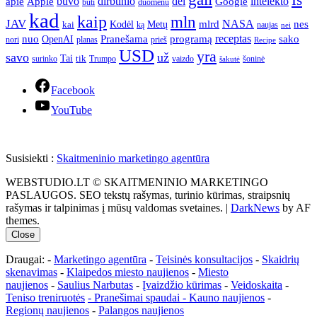
apie
buvo
dirbtinio
dėl
intelekto
Apple
Google
būti
duomenų
kad
kaip
mln
JAV
NASA
nes
mlrd
kai
Kodėl
Metų
ką
naujas
nei
Pranešama
programą
receptas
sako
nuo
OpenAI
nori
prieš
planas
Recipe
USD
yra
savo
už
Tai
tik
surinko
Trumpo
vaizdo
šoninė
šakutė
Facebook
YouTube
Susisiekti :
Skaitmeninio marketingo agentūra
WEBSTUDIO.LT © SKAITMENINIO MARKETINGO
PASLAUGOS. SEO tekstų rašymas, turinio kūrimas, straipsnių
rašymas ir talpinimas į mūsų valdomas svetaines.
|
DarkNews
by AF
themes.
Close
Draugai: -
Marketingo agentūra
-
Teisinės konsultacijos
-
Skaidrių
skenavimas
-
Klaipedos miesto naujienos
-
Miesto
naujienos
-
Saulius Narbutas
-
Įvaizdžio kūrimas
-
Veidoskaita
-
Teniso treniruotės
- Pranešimai spaudai -
Kauno naujienos
-
Regionų naujienos
-
Palangos naujienos