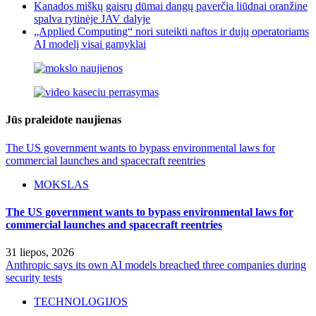
Kanados miškų gaisrų dūmai dangų paverčia liūdnai oranžine
spalva rytinėje JAV dalyje
„Applied Computing“ nori suteikti naftos ir dujų operatoriams
AI modelį visai gamyklai
Jūs praleidote naujienas
The US government wants to bypass environmental laws for
commercial launches and spacecraft reentries
MOKSLAS
The US government wants to bypass environmental laws for
commercial launches and spacecraft reentries
31 liepos, 2026
Anthropic says its own AI models breached three companies during
security tests
TECHNOLOGIJOS