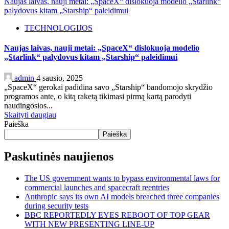
Naujas laivas, nauji metai: „SpaceX“ dislokuoja modelio „Starlink“
palydovus kitam „Starship“ paleidimui
TECHNOLOGIJOS
Naujas laivas, nauji metai: „SpaceX“ dislokuoja modelio
„Starlink“ palydovus kitam „Starship“ paleidimui
admin
4 sausio, 2025
„SpaceX“ gerokai padidina savo „Starship“ bandomojo skrydžio
programos ante, o kitą raketą tikimasi pirmą kartą parodyti
naudingosios...
Skaityti daugiau
Paieška
Paieška
Paskutinės naujienos
The US government wants to bypass environmental laws for
commercial launches and spacecraft reentries
Anthropic says its own AI models breached three companies
during security tests
BBC REPORTEDLY EYES REBOOT OF TOP GEAR
WITH NEW PRESENTING LINE-UP