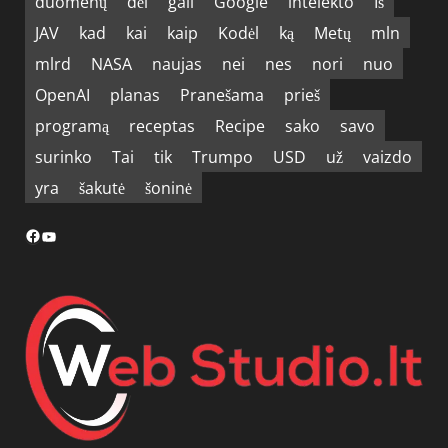
duomenų
dėl
gali
Google
intelekto
Iš
JAV
kad
kai
kaip
Kodėl
ką
Metų
mln
mlrd
NASA
naujas
nei
nes
nori
nuo
OpenAI
planas
Pranešama
prieš
programą
receptas
Recipe
sako
savo
surinko
Tai
tik
Trumpo
USD
už
vaizdo
yra
šakutė
šoninė
Facebook
YouTube