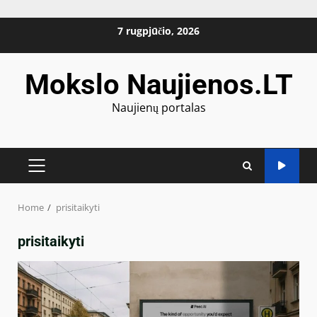
Skip
7 rugpjūčio, 2026
to
content
Mokslo Naujienos.LT
Naujienų portalas
PRIMARY
MENU
Home
prisitaikyti
prisitaikyti