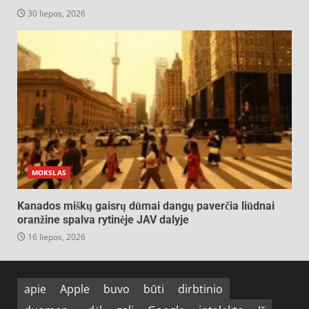
30 liepos, 2026
MOKSLAS
Kanados miškų gaisrų dūmai dangų paverčia liūdnai
oranžine spalva rytinėje JAV dalyje
16 liepos, 2026
apie
Apple
buvo
būti
dirbtinio