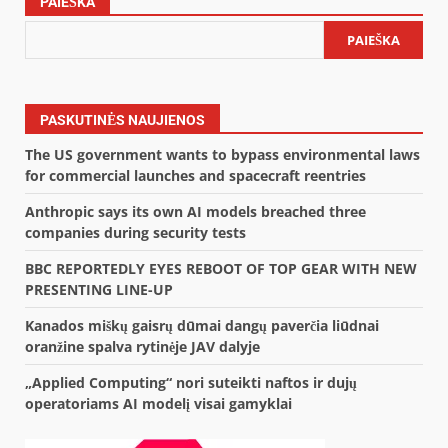
PAIEŠKA
PAIEŠKA
PASKUTINĖS NAUJIENOS
The US government wants to bypass environmental laws
for commercial launches and spacecraft reentries
Anthropic says its own AI models breached three
companies during security tests
BBC REPORTEDLY EYES REBOOT OF TOP GEAR WITH NEW
PRESENTING LINE-UP
Kanados miškų gaisrų dūmai dangų paverčia liūdnai
oranžine spalva rytinėje JAV dalyje
„Applied Computing“ nori suteikti naftos ir dujų
operatoriams AI modelį visai gamyklai