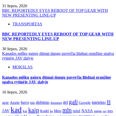
31 liepos, 2026
BBC REPORTEDLY EYES REBOOT OF TOP GEAR WITH
NEW PRESENTING LINE-UP
TRANSPORTAS
BBC REPORTEDLY EYES REBOOT OF TOP GEAR WITH
NEW PRESENTING LINE-UP
30 liepos, 2026
Kanados miškų gaisrų dūmai dangų paverčia liūdnai oranžine spalva
rytinėje JAV dalyje
MOKSLAS
Kanados miškų gaisrų dūmai dangų paverčia liūdnai oranžine
spalva rytinėje JAV dalyje
16 liepos, 2026
gali
Iš
apie
buvo
dirbtinio
dėl
intelekto
Apple
Google
būti
duomenų
kad
kaip
mln
JAV
NASA
nes
mlrd
kai
Kodėl
Metų
ką
naujas
nei