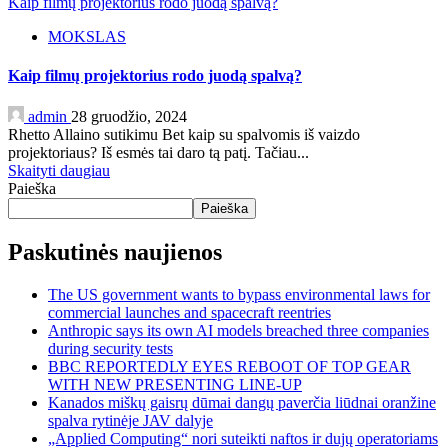
Kaip filmų projektorius rodo juodą spalvą?
MOKSLAS
Kaip filmų projektorius rodo juodą spalvą?
admin
28 gruodžio, 2024
Rhetto Allaino sutikimu Bet kaip su spalvomis iš vaizdo
projektoriaus? Iš esmės tai daro tą patį. Tačiau...
Skaityti daugiau
Paieška
Paieška
Paskutinės naujienos
The US government wants to bypass environmental laws for
commercial launches and spacecraft reentries
Anthropic says its own AI models breached three companies
during security tests
BBC REPORTEDLY EYES REBOOT OF TOP GEAR
WITH NEW PRESENTING LINE-UP
Kanados miškų gaisrų dūmai dangų paverčia liūdnai oranžine
spalva rytinėje JAV dalyje
„Applied Computing“ nori suteikti naftos ir dujų operatoriams