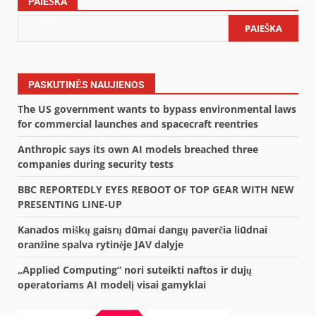
PAIEŠKA
PAIEŠKA
PASKUTINĖS NAUJIENOS
The US government wants to bypass environmental laws
for commercial launches and spacecraft reentries
Anthropic says its own AI models breached three
companies during security tests
BBC REPORTEDLY EYES REBOOT OF TOP GEAR WITH NEW
PRESENTING LINE-UP
Kanados miškų gaisrų dūmai dangų paverčia liūdnai
oranžine spalva rytinėje JAV dalyje
„Applied Computing“ nori suteikti naftos ir dujų
operatoriams AI modelį visai gamyklai