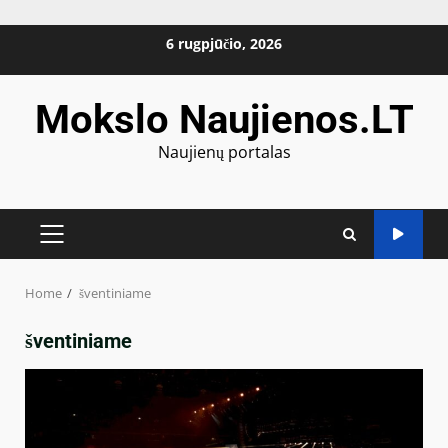
Skip
6 rugpjūčio, 2026
to
content
Mokslo Naujienos.LT
Naujienų portalas
PRIMARY
MENU
Home
šventiniame
šventiniame