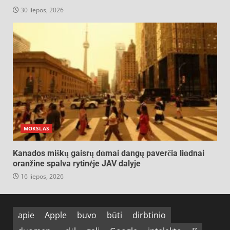
30 liepos, 2026
MOKSLAS
Kanados miškų gaisrų dūmai dangų paverčia liūdnai
oranžine spalva rytinėje JAV dalyje
16 liepos, 2026
apie
Apple
buvo
būti
dirbtinio