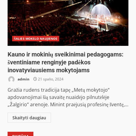
ŠALIES MOKSLO NAUJIENOS
Kauno ir mokinių sveikinimai pedagogams:
šventiniame renginyje padėkos
inovatyviausiems mokytojams
admin
21 spalio, 2024
Gražia rudens tradicija tapę „Metų mokytojo“
apdovanojimai šią savaitę nuaidėjo pilnutėlėje
„Žalgirio“ arenoje. Minint praėjusią profesinę šventę,...
Skaityti daugiau