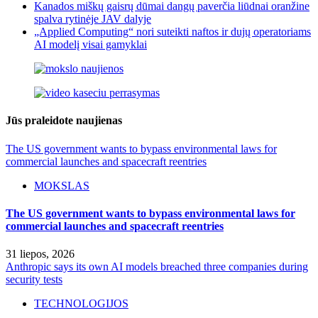
Kanados miškų gaisrų dūmai dangų paverčia liūdnai oranžine
spalva rytinėje JAV dalyje
„Applied Computing“ nori suteikti naftos ir dujų operatoriams
AI modelį visai gamyklai
Jūs praleidote naujienas
The US government wants to bypass environmental laws for
commercial launches and spacecraft reentries
MOKSLAS
The US government wants to bypass environmental laws for
commercial launches and spacecraft reentries
31 liepos, 2026
Anthropic says its own AI models breached three companies during
security tests
TECHNOLOGIJOS