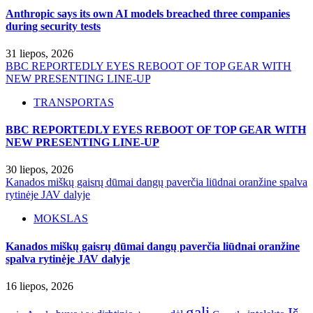
Anthropic says its own AI models breached three companies
during security tests
31 liepos, 2026
BBC REPORTEDLY EYES REBOOT OF TOP GEAR WITH
NEW PRESENTING LINE-UP
TRANSPORTAS
BBC REPORTEDLY EYES REBOOT OF TOP GEAR WITH
NEW PRESENTING LINE-UP
30 liepos, 2026
Kanados miškų gaisrų dūmai dangų paverčia liūdnai oranžine spalva
rytinėje JAV dalyje
MOKSLAS
Kanados miškų gaisrų dūmai dangų paverčia liūdnai oranžine
spalva rytinėje JAV dalyje
16 liepos, 2026
gali
Iš