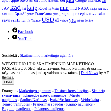
apie
buvo
dirbtinio
dėl
intelekto
Apple
Google
būti
duomenų
kad
kaip
mln
JAV
NASA
nes
mlrd
kai
Kodėl
Metų
ką
naujas
nei
Pranešama
programą
receptas
sako
nuo
OpenAI
nori
prieš
planas
Recipe
USD
yra
savo
už
Tai
tik
surinko
Trumpo
vaizdo
šoninė
šakutė
Facebook
YouTube
Susisiekti :
Skaitmeninio marketingo agentūra
WEBSTUDIO.LT © SKAITMENINIO MARKETINGO
PASLAUGOS. SEO tekstų rašymas, turinio kūrimas, straipsnių
rašymas ir talpinimas į mūsų valdomas svetaines.
|
DarkNews
by AF
themes.
Close
Draugai: -
Marketingo agentūra
-
Teisinės konsultacijos
-
Skaidrių
skenavimas
-
Klaipedos miesto naujienos
-
Miesto
naujienos
-
Saulius Narbutas
-
Įvaizdžio kūrimas
-
Veidoskaita
-
Teniso treniruotės
- Pranešimai spaudai -
Kauno naujienos
-
Regionų naujienos
-
Palangos naujienos