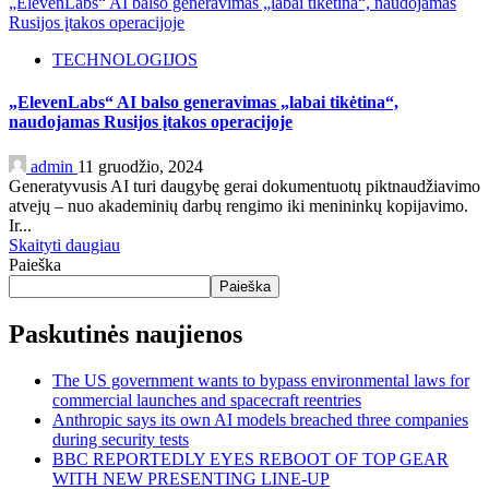
„ElevenLabs“ AI balso generavimas „labai tikėtina“, naudojamas
Rusijos įtakos operacijoje
TECHNOLOGIJOS
„ElevenLabs“ AI balso generavimas „labai tikėtina“,
naudojamas Rusijos įtakos operacijoje
admin
11 gruodžio, 2024
Generatyvusis AI turi daugybę gerai dokumentuotų piktnaudžiavimo
atvejų – nuo ​​akademinių darbų rengimo iki menininkų kopijavimo.
Ir...
Skaityti daugiau
Paieška
Paieška
Paskutinės naujienos
The US government wants to bypass environmental laws for
commercial launches and spacecraft reentries
Anthropic says its own AI models breached three companies
during security tests
BBC REPORTEDLY EYES REBOOT OF TOP GEAR
WITH NEW PRESENTING LINE-UP