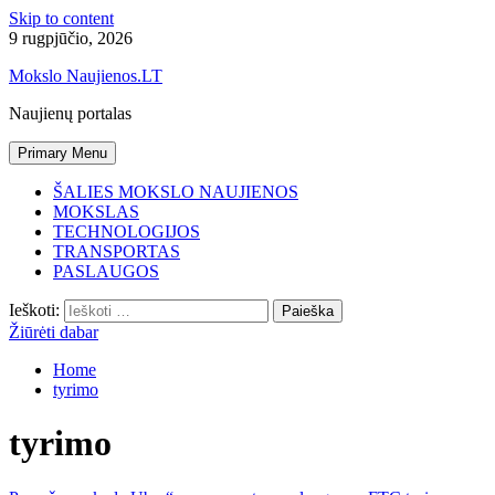
Skip to content
9 rugpjūčio, 2026
Mokslo Naujienos.LT
Naujienų portalas
Primary Menu
ŠALIES MOKSLO NAUJIENOS
MOKSLAS
TECHNOLOGIJOS
TRANSPORTAS
PASLAUGOS
Ieškoti:
Žiūrėti dabar
Home
tyrimo
tyrimo