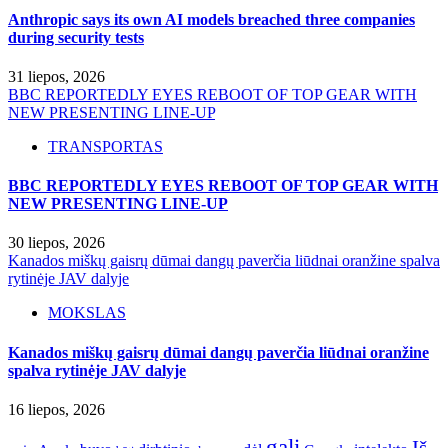
Anthropic says its own AI models breached three companies
during security tests
31 liepos, 2026
BBC REPORTEDLY EYES REBOOT OF TOP GEAR WITH
NEW PRESENTING LINE-UP
TRANSPORTAS
BBC REPORTEDLY EYES REBOOT OF TOP GEAR WITH
NEW PRESENTING LINE-UP
30 liepos, 2026
Kanados miškų gaisrų dūmai dangų paverčia liūdnai oranžine spalva
rytinėje JAV dalyje
MOKSLAS
Kanados miškų gaisrų dūmai dangų paverčia liūdnai oranžine
spalva rytinėje JAV dalyje
16 liepos, 2026
gali
Iš