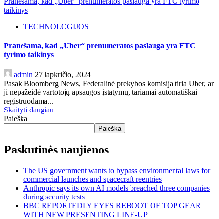
Pranešama, kad „Uber“ prenumeratos paslauga yra FTC tyrimo
taikinys
TECHNOLOGIJOS
Pranešama, kad „Uber“ prenumeratos paslauga yra FTC
tyrimo taikinys
admin
27 lapkričio, 2024
Pasak Bloomberg News, Federalinė prekybos komisija tiria Uber, ar
ji nepažeidė vartotojų apsaugos įstatymų, tariamai automatiškai
registruodama...
Skaityti daugiau
Paieška
Paieška
Paskutinės naujienos
The US government wants to bypass environmental laws for
commercial launches and spacecraft reentries
Anthropic says its own AI models breached three companies
during security tests
BBC REPORTEDLY EYES REBOOT OF TOP GEAR
WITH NEW PRESENTING LINE-UP