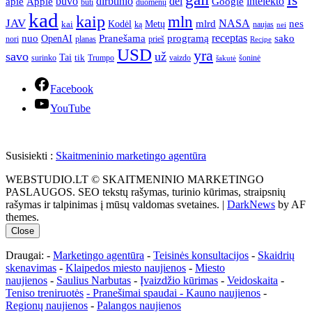
apie
buvo
dirbtinio
dėl
intelekto
Apple
Google
būti
duomenų
kad
kaip
mln
JAV
NASA
nes
mlrd
kai
Kodėl
Metų
ką
naujas
nei
Pranešama
programą
receptas
sako
nuo
OpenAI
nori
prieš
planas
Recipe
USD
yra
savo
už
Tai
tik
surinko
Trumpo
vaizdo
šoninė
šakutė
Facebook
YouTube
Susisiekti :
Skaitmeninio marketingo agentūra
WEBSTUDIO.LT © SKAITMENINIO MARKETINGO
PASLAUGOS. SEO tekstų rašymas, turinio kūrimas, straipsnių
rašymas ir talpinimas į mūsų valdomas svetaines.
|
DarkNews
by AF
themes.
Close
Draugai: -
Marketingo agentūra
-
Teisinės konsultacijos
-
Skaidrių
skenavimas
-
Klaipedos miesto naujienos
-
Miesto
naujienos
-
Saulius Narbutas
-
Įvaizdžio kūrimas
-
Veidoskaita
-
Teniso treniruotės
- Pranešimai spaudai -
Kauno naujienos
-
Regionų naujienos
-
Palangos naujienos