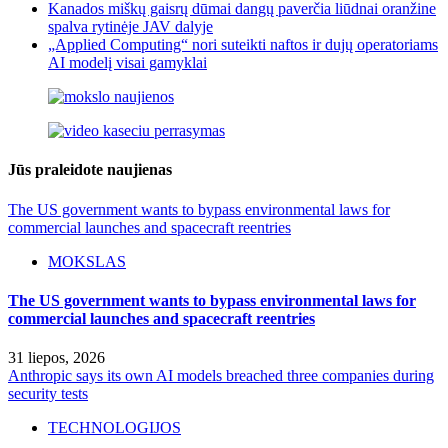
Kanados miškų gaisrų dūmai dangų paverčia liūdnai oranžine
spalva rytinėje JAV dalyje
„Applied Computing“ nori suteikti naftos ir dujų operatoriams
AI modelį visai gamyklai
Jūs praleidote naujienas
The US government wants to bypass environmental laws for
commercial launches and spacecraft reentries
MOKSLAS
The US government wants to bypass environmental laws for
commercial launches and spacecraft reentries
31 liepos, 2026
Anthropic says its own AI models breached three companies during
security tests
TECHNOLOGIJOS