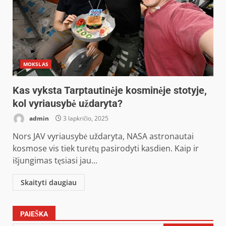
MOKSLAS
Kas vyksta Tarptautinėje kosminėje stotyje,
kol vyriausybė uždaryta?
admin
3 lapkričio, 2025
Nors JAV vyriausybė uždaryta, NASA astronautai
kosmose vis tiek turėtų pasirodyti kasdien. Kaip ir
išjungimas tęsiasi jau...
Skaityti daugiau
PAIEŠKA