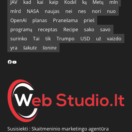
JAV
kad
kai
kaip
Kodėl
ką
Metų
mln
mlrd
NASA
naujas
nei
nes
nori
nuo
OpenAI
planas
Pranešama
prieš
programą
receptas
Recipe
sako
savo
surinko
Tai
tik
Trumpo
USD
už
vaizdo
yra
šakutė
šoninė
Facebook
YouTube
Susisiekti :
Skaitmeninio marketingo agentūra