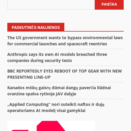
PAIEŠKA
PASKUTINĖS NAUJIENOS
The US government wants to bypass environmental laws
for commercial launches and spacecraft reentries
Anthropic says its own AI models breached three
companies during security tests
BBC REPORTEDLY EYES REBOOT OF TOP GEAR WITH NEW
PRESENTING LINE-UP
Kanados miškų gaisrų dūmai dangų paverčia liūdnai
oranžine spalva rytinėje JAV dalyje
„Applied Computing“ nori suteikti naftos ir dujų
operatoriams AI modelį visai gamyklai