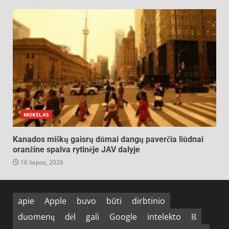
MOKSLAS
Kanados miškų gaisrų dūmai dangų paverčia liūdnai
oranžine spalva rytinėje JAV dalyje
16 liepos, 2026
apie
Apple
buvo
būti
dirbtinio
duomenų
dėl
gali
Google
intelekto
Iš