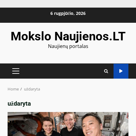
Skip
6 rugpjūčio, 2026
to
content
Mokslo Naujienos.LT
Naujienų portalas
PRIMARY
MENU
Home
uždaryta
uždaryta