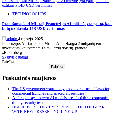
Pranešama, kad Mistral, Prancūzijos AI milžinė, yra gauta, kad būtų
užtikrinta 14B USD vertinimas
TECHNOLOGIJOS
Pranešama, kad Mistral, Prancūzijos AI milžinė, yra gauta, kad
būtų užtikrinta 14B USD vertinimas
admin
4 rugsėjo, 2025
Prancūzijos AI startuolio „Mistral AI“ užbaigia 2 milijardų eurų
investicijas, kai įvertinta 14 milijardų dolerių, praneša
„Bloomberg“,...
Skaityti daugiau
Paieška
Paieška
Paskutinės naujienos
The US government wants to bypass environmental laws for
commercial launches and spacecraft reentries
Anthropic says its own AI models breached three companies
during security tests
BBC REPORTEDLY EYES REBOOT OF TOP GEAR
WITH NEW PRESENTING LINE-UP