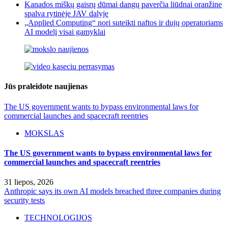
Kanados miškų gaisrų dūmai dangų paverčia liūdnai oranžine
spalva rytinėje JAV dalyje
„Applied Computing“ nori suteikti naftos ir dujų operatoriams
AI modelį visai gamyklai
Jūs praleidote naujienas
The US government wants to bypass environmental laws for
commercial launches and spacecraft reentries
MOKSLAS
The US government wants to bypass environmental laws for
commercial launches and spacecraft reentries
31 liepos, 2026
Anthropic says its own AI models breached three companies during
security tests
TECHNOLOGIJOS