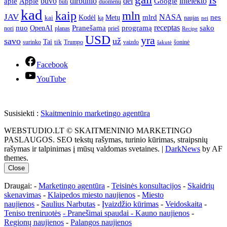
apie
buvo
dirbtinio
dėl
intelekto
Apple
Google
būti
duomenų
kad
kaip
mln
JAV
NASA
nes
mlrd
kai
Kodėl
Metų
ką
naujas
nei
Pranešama
programą
receptas
sako
nuo
OpenAI
nori
prieš
planas
Recipe
USD
yra
savo
už
Tai
tik
surinko
Trumpo
vaizdo
šoninė
šakutė
Facebook
YouTube
Susisiekti :
Skaitmeninio marketingo agentūra
WEBSTUDIO.LT © SKAITMENINIO MARKETINGO
PASLAUGOS. SEO tekstų rašymas, turinio kūrimas, straipsnių
rašymas ir talpinimas į mūsų valdomas svetaines.
|
DarkNews
by AF
themes.
Close
Draugai: -
Marketingo agentūra
-
Teisinės konsultacijos
-
Skaidrių
skenavimas
-
Klaipedos miesto naujienos
-
Miesto
naujienos
-
Saulius Narbutas
-
Įvaizdžio kūrimas
-
Veidoskaita
-
Teniso treniruotės
- Pranešimai spaudai -
Kauno naujienos
-
Regionų naujienos
-
Palangos naujienos