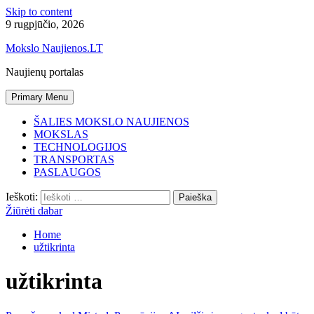
Skip to content
9 rugpjūčio, 2026
Mokslo Naujienos.LT
Naujienų portalas
Primary Menu
ŠALIES MOKSLO NAUJIENOS
MOKSLAS
TECHNOLOGIJOS
TRANSPORTAS
PASLAUGOS
Ieškoti:
Žiūrėti dabar
Home
užtikrinta
užtikrinta