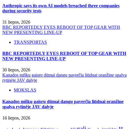
Anthropic says its own AI models breached three companies
during security tests
31 liepos, 2026
BBC REPORTEDLY EYES REBOOT OF TOP GEAR WITH
NEW PRESENTING LINE-UP
TRANSPORTAS
BBC REPORTEDLY EYES REBOOT OF TOP GEAR WITH
NEW PRESENTING LINE-UP
30 liepos, 2026
Kanados miškų gaisrų dūmai dangų paverčia liūdnai oranžine spalva
rytinėje JAV dalyje
MOKSLAS
Kanados miškų gaisrų dūmai dangų paverčia liūdnai oranžine
spalva rytinėje JAV dalyje
16 liepos, 2026
gali
Iš