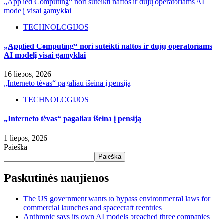
„Applied Computing“ nori suteikti naftos ir dujų operatoriams AI
modelį visai gamyklai
TECHNOLOGIJOS
„Applied Computing“ nori suteikti naftos ir dujų operatoriams
AI modelį visai gamyklai
16 liepos, 2026
„Interneto tėvas“ pagaliau išeina į pensiją
TECHNOLOGIJOS
„Interneto tėvas“ pagaliau išeina į pensiją
1 liepos, 2026
Paieška
Paieška
Paskutinės naujienos
The US government wants to bypass environmental laws for
commercial launches and spacecraft reentries
Anthropic says its own AI models breached three companies