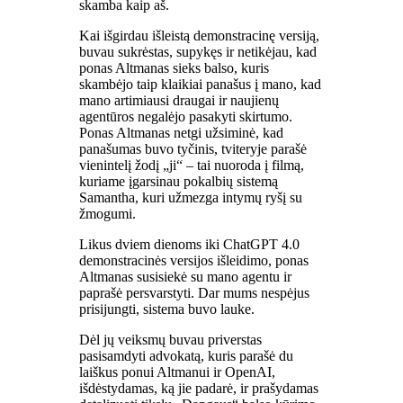
skamba kaip aš.
Kai išgirdau išleistą demonstracinę versiją,
buvau sukrėstas, supykęs ir netikėjau, kad
ponas Altmanas sieks balso, kuris
skambėjo taip klaikiai panašus į mano, kad
mano artimiausi draugai ir naujienų
agentūros negalėjo pasakyti skirtumo.
Ponas Altmanas netgi užsiminė, kad
panašumas buvo tyčinis, tviteryje parašė
vienintelį žodį „ji“ – tai nuoroda į filmą,
kuriame įgarsinau pokalbių sistemą
Samantha, kuri užmezga intymų ryšį su
žmogumi.
Likus dviem dienoms iki ChatGPT 4.0
demonstracinės versijos išleidimo, ponas
Altmanas susisiekė su mano agentu ir
paprašė persvarstyti. Dar mums nespėjus
prisijungti, sistema buvo lauke.
Dėl jų veiksmų buvau priverstas
pasisamdyti advokatą, kuris parašė du
laiškus ponui Altmanui ir OpenAI,
išdėstydamas, ką jie padarė, ir prašydamas