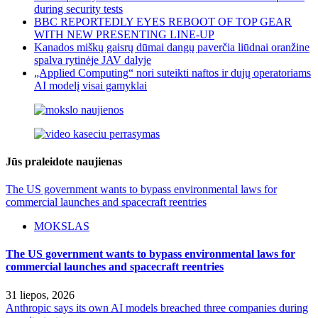
during security tests
BBC REPORTEDLY EYES REBOOT OF TOP GEAR
WITH NEW PRESENTING LINE-UP
Kanados miškų gaisrų dūmai dangų paverčia liūdnai oranžine
spalva rytinėje JAV dalyje
„Applied Computing“ nori suteikti naftos ir dujų operatoriams
AI modelį visai gamyklai
Jūs praleidote naujienas
The US government wants to bypass environmental laws for
commercial launches and spacecraft reentries
MOKSLAS
The US government wants to bypass environmental laws for
commercial launches and spacecraft reentries
31 liepos, 2026
Anthropic says its own AI models breached three companies during