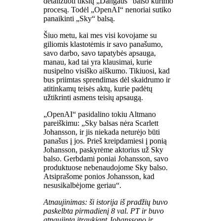
detalizuoti tikslų „Dangaus“ balso kūrimo
procesą. Todėl „OpenAI“ nenoriai sutiko
panaikinti „Sky“ balsą.
Šiuo metu, kai mes visi kovojame su
giliomis klastotėmis ir savo panašumo,
savo darbo, savo tapatybės apsauga,
manau, kad tai yra klausimai, kurie
nusipelno visiško aiškumo. Tikiuosi, kad
bus priimtas sprendimas dėl skaidrumo ir
atitinkamų teisės aktų, kurie padėtų
užtikrinti asmens teisių apsaugą.
„OpenAI“ pasidalino tokiu Altmano
pareiškimu: „Sky balsas nėra Scarlett
Johansson, ir jis niekada neturėjo būti
panašus į jos. Prieš kreipdamiesi į ponią
Johansson, paskyrėme aktorius už Sky
balso. Gerbdami poniai Johansson, savo
produktuose nebenaudojome Sky balso.
Atsiprašome ponios Johansson, kad
nesusikalbėjome geriau“.
Atnaujinimas: ši istorija iš pradžių buvo
paskelbta pirmadienį 8 val. PT ir buvo
atnaujinta įtraukiant Johanssono ir