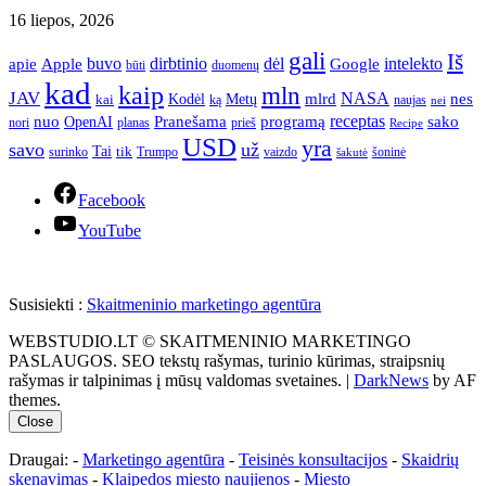
16 liepos, 2026
gali
Iš
apie
buvo
dirbtinio
dėl
intelekto
Apple
Google
būti
duomenų
kad
kaip
mln
JAV
NASA
nes
mlrd
kai
Kodėl
Metų
ką
naujas
nei
Pranešama
programą
receptas
sako
nuo
OpenAI
nori
prieš
planas
Recipe
USD
yra
savo
už
Tai
tik
surinko
Trumpo
vaizdo
šoninė
šakutė
Facebook
YouTube
Susisiekti :
Skaitmeninio marketingo agentūra
WEBSTUDIO.LT © SKAITMENINIO MARKETINGO
PASLAUGOS. SEO tekstų rašymas, turinio kūrimas, straipsnių
rašymas ir talpinimas į mūsų valdomas svetaines.
|
DarkNews
by AF
themes.
Close
Draugai: -
Marketingo agentūra
-
Teisinės konsultacijos
-
Skaidrių
skenavimas
-
Klaipedos miesto naujienos
-
Miesto