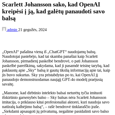
Scarlett Johansson sako, kad OpenAI
kreipėsi į ją, kad galėtų panaudoti savo
balsą
admin
21 gegužės, 2024
„OpenAI“ pašalina vieną iš „ChatGPT“ naudojamų balsų.
Naudotojai pastebėjo, kad tai skamba panašiai kaip Scarlett
Johansson, pirmadienį paskelbė bendrovė, o pati Johansson
paskelbė pareiškimą, sakydama, kad ji pasamdė teisinę tarybą, kad
paklaustų apie „Sky“ balsą ir gautų tikslią informaciją apie tai, kaip
jis buvo sukurtas. Sky yra pristabdytas po to, kai OpenAI jį
panaudojo demonstruodamas naująjį GPT-4o modelį praėjusią
savaitę.
„Manome, kad dirbtinio intelekto balsai neturėtų tyčia imituoti
išskirtinio garsenybės balso – Sky balsas nėra Scarlett Johansson
imitacija, o priklauso kitai profesionaliai aktorei, kuri naudoja savo
natūralų kalbėjimo balsą“, – rašė bendrovė tinklaraščio įraše.
„Siekdami apsaugoti jų privatumą, negalime pasidalinti savo balso