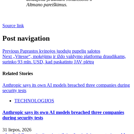
Altmano pareiškimus.
Source link
Post navigation
Previous
Paprastos kvinojos juodųjų pupelių salotos
Next
„Vitesse“, mokėjimų ir iždo valdymo platforma draudikams,
surinko 93 mln. USD, kad paskatintų JAV plėtrą
Related Stories
Anthropic says its own AI models breached three companies during
security tests
TECHNOLOGIJOS
Anthropic says its own AI models breached three companies
during security tests
31 liepos, 2026