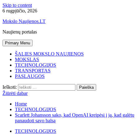
Skip to content
6 rugpjūčio, 2026
Mokslo Naujienos.LT
Naujienų portalas
Primary Menu
ŠALIES MOKSLO NAUJIENOS
MOKSLAS
TECHNOLOGIJOS
TRANSPORTAS
PASLAUGOS
Ieškoti:
Žiūrėti dabar
Home
TECHNOLOGIJOS
Scarlett Johansson sako, kad OpenAI kreipėsi į ją, kad galėtų
panaudoti savo balsą
TECHNOLOGIJOS