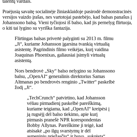
talentų vardais.
Praėjusią savaitę socialinėje žiniasklaidoje pasirodė demonstracinės
versijos vaizdo įrašas, nes vartotojai pastebėjo, kad balsas panašus į
Johanssono balsą. Vieni tyčiojosi iš balso, kad jis pernelyg flirtuoja,
o kiti tai lygino su vyriška fantazija.
Flirtingas balsas privertė palyginti su 2013 m. filmu
„Ji“, kuriame Johansson įgarsina tvankią virtualią
asistentę. Pagrindinis filmo veikėjas, kurį vaidina
Joaquinas Phoenixas, galiausiai įsimyli virtualų
asistentą.
Nors bendrovė „Sky“ balso nelygino su Johanssono
balsu, „OpenAI“ generalinis direktorius Samas
Altmanas po bendrovės renginio „Twitter“ paskelbė
žodį „Ji“.
„TechCrunch“ patvirtino, kad Johansson
vėliau pirmadienį paskelbė pareiškimą,
kuriame teigiama, kad „OpenAI“ kreipėsi į
ją rugsėjį dėl balso tiekimo, apie kurį
pirmasis pranešė NPR korespondentas
Bobby Allynas. Pareiškime ji teigė, kad
atsisakė „po ilgų svarstymų ir dėl
asmeninių priežasčių“ ir buvo „sukrėsta“,