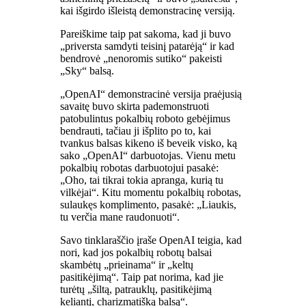
kai išgirdo išleistą demonstracinę versiją.
Pareiškime taip pat sakoma, kad ji buvo
„priversta samdyti teisinį patarėją“ ir kad
bendrovė „nenoromis sutiko“ pakeisti
„Sky“ balsą.
„OpenAI“ demonstracinė versija praėjusią
savaitę buvo skirta pademonstruoti
patobulintus pokalbių roboto gebėjimus
bendrauti, tačiau ji išplito po to, kai
tvankus balsas kikeno iš beveik visko, ką
sako „OpenAI“ darbuotojas. Vienu metu
pokalbių robotas darbuotojui pasakė:
„Oho, tai tikrai tokia apranga, kurią tu
vilkėjai“. Kitu momentu pokalbių robotas,
sulaukęs komplimento, pasakė: „Liaukis,
tu verčia mane raudonuoti“.
Savo tinklaraščio įraše OpenAI teigia, kad
nori, kad jos pokalbių robotų balsai
skambėtų „prieinama“ ir „keltų
pasitikėjimą“. Taip pat norima, kad jie
turėtų „šiltą, patrauklų, pasitikėjimą
keliantį, charizmatišką balsą“.