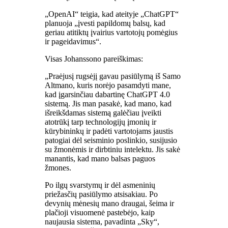
„OpenAI“ teigia, kad ateityje „ChatGPT“
planuoja „įvesti papildomų balsų, kad
geriau atitiktų įvairius vartotojų pomėgius
ir pageidavimus“.
Visas Johanssono pareiškimas:
„Praėjusį rugsėjį gavau pasiūlymą iš Samo
Altmano, kuris norėjo pasamdyti mane,
kad įgarsinčiau dabartinę ChatGPT 4.0
sistemą. Jis man pasakė, kad mano, kad
išreikšdamas sistemą galėčiau įveikti
atotrūkį tarp technologijų įmonių ir
kūrybininkų ir padėti vartotojams jaustis
patogiai dėl seisminio poslinkio, susijusio
su žmonėmis ir dirbtiniu intelektu. Jis sakė
manantis, kad mano balsas paguos
žmones.
Po ilgų svarstymų ir dėl asmeninių
priežasčių pasiūlymo atsisakiau. Po
devynių mėnesių mano draugai, šeima ir
plačioji visuomenė pastebėjo, kaip
naujausia sistema, pavadinta „Sky“,