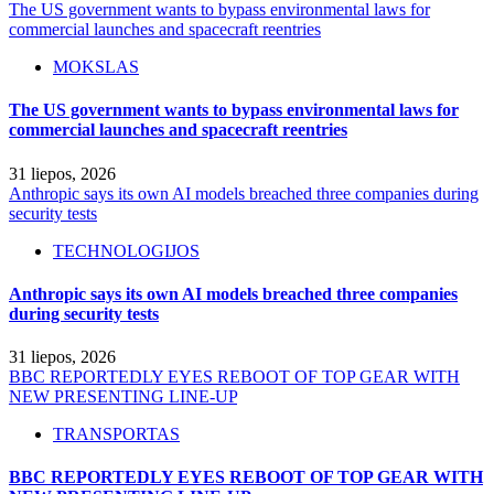
The US government wants to bypass environmental laws for
commercial launches and spacecraft reentries
MOKSLAS
The US government wants to bypass environmental laws for
commercial launches and spacecraft reentries
31 liepos, 2026
Anthropic says its own AI models breached three companies during
security tests
TECHNOLOGIJOS
Anthropic says its own AI models breached three companies
during security tests
31 liepos, 2026
BBC REPORTEDLY EYES REBOOT OF TOP GEAR WITH
NEW PRESENTING LINE-UP
TRANSPORTAS
BBC REPORTEDLY EYES REBOOT OF TOP GEAR WITH