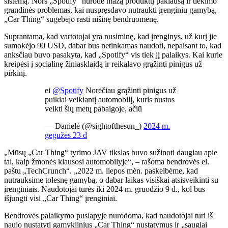
sistemą. Nors „Spotify“ nurodė mažą produktų paklausą ir tiekimo
grandinės problemas, kai nuspręsdavo nutraukti įrenginių gamybą,
„Car Thing“ sugebėjo rasti nišinę bendruomenę.
Suprantama, kad vartotojai yra nusiminę, kad įrenginys, už kurį jie
sumokėjo 90 USD, dabar bus netinkamas naudoti, nepaisant to, kad
anksčiau buvo pasakyta, kad „Spotify“ vis tiek jį palaikys. Kai kurie
kreipėsi į socialinę žiniasklaidą ir reikalavo grąžinti pinigus už
pirkinį.
ei
@Spotify
Norėčiau grąžinti pinigus už
puikiai veikiantį automobilį, kuris nustos
veikti šių metų pabaigoje, ačiū
— Danielė (@sightofthesun_)
2024 m.
gegužės 23 d
„Mūsų „Car Thing“ tyrimo JAV tikslas buvo sužinoti daugiau apie
tai, kaip žmonės klausosi automobilyje“, – rašoma bendrovės el.
paštu „TechCrunch“. „2022 m. liepos mėn. paskelbėme, kad
nutrauksime tolesnę gamybą, o dabar laikas visiškai atsisveikinti su
įrenginiais. Naudotojai turės iki 2024 m. gruodžio 9 d., kol bus
išjungti visi „Car Thing“ įrenginiai.
Bendrovės palaikymo puslapyje nurodoma, kad naudotojai turi iš
naujo nustatyti gamyklinius „Car Thing“ nustatymus ir „saugiai