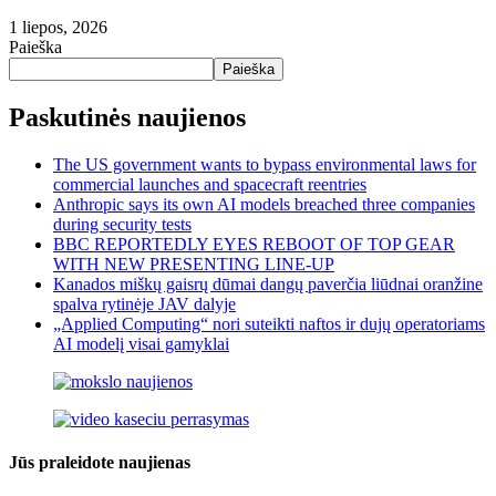
1 liepos, 2026
Paieška
Paieška
Paskutinės naujienos
The US government wants to bypass environmental laws for
commercial launches and spacecraft reentries
Anthropic says its own AI models breached three companies
during security tests
BBC REPORTEDLY EYES REBOOT OF TOP GEAR
WITH NEW PRESENTING LINE-UP
Kanados miškų gaisrų dūmai dangų paverčia liūdnai oranžine
spalva rytinėje JAV dalyje
„Applied Computing“ nori suteikti naftos ir dujų operatoriams
AI modelį visai gamyklai
Jūs praleidote naujienas