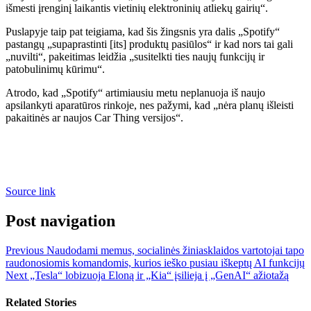
išmesti įrenginį laikantis vietinių elektroninių atliekų gairių“.
Puslapyje taip pat teigiama, kad šis žingsnis yra dalis „Spotify“
pastangų „supaprastinti [its] produktų pasiūlos“ ir kad nors tai gali
„nuvilti“, pakeitimas leidžia „susitelkti ties naujų funkcijų ir
patobulinimų kūrimu“.
Atrodo, kad „Spotify“ artimiausiu metu neplanuoja iš naujo
apsilankyti aparatūros rinkoje, nes pažymi, kad „nėra planų išleisti
pakaitinės ar naujos Car Thing versijos“.
Source link
Post navigation
Previous
Naudodami memus, socialinės žiniasklaidos vartotojai tapo
raudonosiomis komandomis, kurios ieško pusiau iškeptų AI funkcijų
Next
„Tesla“ lobizuoja Eloną ir „Kia“ įsilieja į „GenAI“ ažiotažą
Related Stories