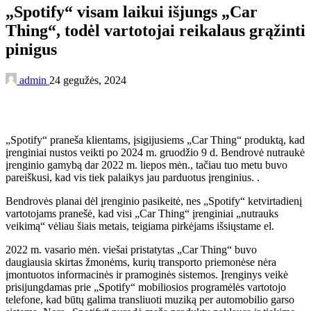
„Spotify“ visam laikui išjungs „Car
Thing“, todėl vartotojai reikalaus grąžinti
pinigus
admin
24 gegužės, 2024
„Spotify“ praneša klientams, įsigijusiems „Car Thing“ produktą, kad
įrenginiai nustos veikti po 2024 m. gruodžio 9 d. Bendrovė nutraukė
įrenginio gamybą dar 2022 m. liepos mėn., tačiau tuo metu buvo
pareiškusi, kad vis tiek palaikys jau parduotus įrenginius. .
Bendrovės planai dėl įrenginio pasikeitė, nes „Spotify“ ketvirtadienį
vartotojams pranešė, kad visi „Car Thing“ įrenginiai „nutrauks
veikimą“ vėliau šiais metais, teigiama pirkėjams išsiųstame el.
2022 m. vasario mėn. viešai pristatytas „Car Thing“ buvo
daugiausia skirtas žmonėms, kurių transporto priemonėse nėra
įmontuotos informacinės ir pramoginės sistemos. Įrenginys veikė
prisijungdamas prie „Spotify“ mobiliosios programėlės vartotojo
telefone, kad būtų galima transliuoti muziką per automobilio garso