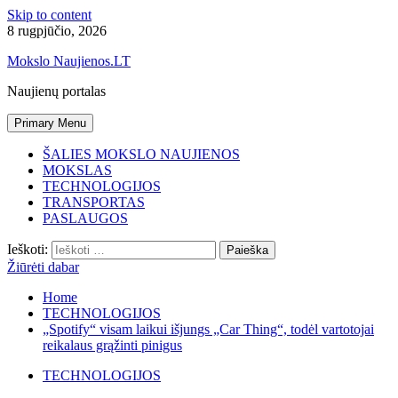
Skip to content
8 rugpjūčio, 2026
Mokslo Naujienos.LT
Naujienų portalas
Primary Menu
ŠALIES MOKSLO NAUJIENOS
MOKSLAS
TECHNOLOGIJOS
TRANSPORTAS
PASLAUGOS
Ieškoti:
Žiūrėti dabar
Home
TECHNOLOGIJOS
„Spotify“ visam laikui išjungs „Car Thing“, todėl vartotojai
reikalaus grąžinti pinigus
TECHNOLOGIJOS