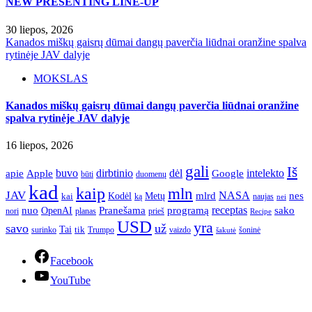
NEW PRESENTING LINE-UP
30 liepos, 2026
Kanados miškų gaisrų dūmai dangų paverčia liūdnai oranžine spalva
rytinėje JAV dalyje
MOKSLAS
Kanados miškų gaisrų dūmai dangų paverčia liūdnai oranžine
spalva rytinėje JAV dalyje
16 liepos, 2026
gali
Iš
apie
buvo
dirbtinio
dėl
intelekto
Apple
Google
būti
duomenų
kad
kaip
mln
JAV
NASA
nes
mlrd
kai
Kodėl
Metų
ką
naujas
nei
Pranešama
programą
receptas
sako
nuo
OpenAI
nori
prieš
planas
Recipe
USD
yra
savo
už
Tai
tik
surinko
Trumpo
vaizdo
šoninė
šakutė
Facebook
YouTube