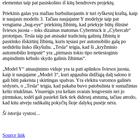
elementus taip pat pasiskolino iš kitų bendrovės projektų.
Priekinis galas yra mažiau burbuliuojantis ir turi ryškesnį kraštą, kaip
ir naujasis modelis 3. Tačiau naujajame Y modelyje taip pat
vengiama „bug-eye“ priekinių žibintų, kad priekyje būtų ištisinė
šviesos juosta – toks dizainas matomas Cybertruck ir „Cybercab“
prototipas. Tesla taip pat atsisakė tradicinių galinių žibintų ir
pasirinko išskirtinį žibintą, kuris tęsiasi per automobilio galą po
nedideliu liuko iškyšuliu. „Tesla“ teigia, kad ši „kryžminio
automobilio lemputė“ yra „pirmasis tokio tipo netiesioginis
atspindintis kėbulo skydo galinis žibintas“.
„Model Y“ atnaujinimo viduje yra ta pati aplinkos šviesos juosta,
kaip ir naujajame „Model 3“, kuri apgaubia didžiąją dalį salono ir
gali būti pakeista į skirtingas spalvas. Yra elektra varomos galinės
sėdynės, o „Tesla“ teigia, kad pakaba buvo patobulinta ir sumažintas
kelio triukšmas. Visureigis yra keliais svarais lengvesnis nei jo
pirmtakas, todėl gali pasiekti šiek tiek didesnį atstumą, tačiau atrodo,
kad kitu atveju radikalių pokyčių šioje dalykų pusėje nėra.
Ši istorija vystosi…
Source link