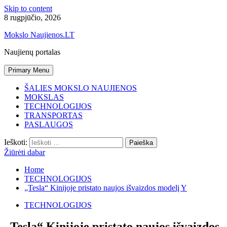
Skip to content
8 rugpjūčio, 2026
Mokslo Naujienos.LT
Naujienų portalas
Primary Menu
ŠALIES MOKSLO NAUJIENOS
MOKSLAS
TECHNOLOGIJOS
TRANSPORTAS
PASLAUGOS
Ieškoti:
Žiūrėti dabar
Home
TECHNOLOGIJOS
„Tesla“ Kinijoje pristato naujos išvaizdos modelį Y
TECHNOLOGIJOS
„Tesla“ Kinijoje pristato naujos išvaizdos