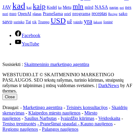
kad
kaip
mln
JAV
NASA
nes
mlrd
kai
Kodėl
Metų
ką
naujas
nei
Pranešama
programą
receptas
sako
nuo
OpenAI
nori
prieš
planas
Recipe
USD
yra
savo
už
Tai
tik
surinko
Trumpo
vaizdo
šoninė
šakutė
Facebook
YouTube
Susisiekti :
Skaitmeninio marketingo agentūra
WEBSTUDIO.LT © SKAITMENINIO MARKETINGO
PASLAUGOS. SEO tekstų rašymas, turinio kūrimas, straipsnių
rašymas ir talpinimas į mūsų valdomas svetaines.
|
DarkNews
by AF
themes.
Close
Draugai: -
Marketingo agentūra
-
Teisinės konsultacijos
-
Skaidrių
skenavimas
-
Klaipedos miesto naujienos
-
Miesto
naujienos
-
Saulius Narbutas
-
Įvaizdžio kūrimas
-
Veidoskaita
-
Teniso treniruotės
- Pranešimai spaudai -
Kauno naujienos
-
Regionų naujienos
-
Palangos naujienos