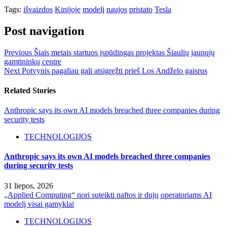
Tags:
išvaizdos
Kinijoje
modelį
naujos
pristato
Tesla
Post navigation
Previous
Šiais metais startuos įspūdingas projektas Šiaulių jaunųjų
gamtininkų centre
Next
Potvynis pagaliau gali atsigręžti prieš Los Andželo gaisrus
Related Stories
Anthropic says its own AI models breached three companies during
security tests
TECHNOLOGIJOS
Anthropic says its own AI models breached three companies
during security tests
31 liepos, 2026
„Applied Computing“ nori suteikti naftos ir dujų operatoriams AI
modelį visai gamyklai
TECHNOLOGIJOS