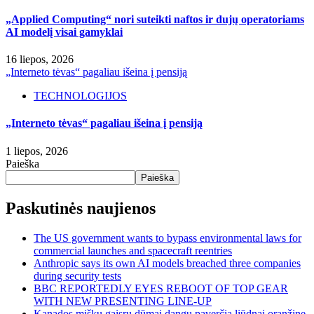
„Applied Computing“ nori suteikti naftos ir dujų operatoriams
AI modelį visai gamyklai
16 liepos, 2026
„Interneto tėvas“ pagaliau išeina į pensiją
TECHNOLOGIJOS
„Interneto tėvas“ pagaliau išeina į pensiją
1 liepos, 2026
Paieška
Paieška
Paskutinės naujienos
The US government wants to bypass environmental laws for
commercial launches and spacecraft reentries
Anthropic says its own AI models breached three companies
during security tests
BBC REPORTEDLY EYES REBOOT OF TOP GEAR
WITH NEW PRESENTING LINE-UP
Kanados miškų gaisrų dūmai dangų paverčia liūdnai oranžine