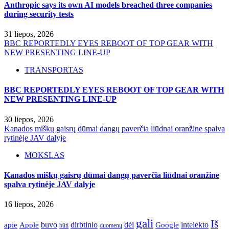
Anthropic says its own AI models breached three companies
during security tests
31 liepos, 2026
BBC REPORTEDLY EYES REBOOT OF TOP GEAR WITH
NEW PRESENTING LINE-UP
TRANSPORTAS
BBC REPORTEDLY EYES REBOOT OF TOP GEAR WITH
NEW PRESENTING LINE-UP
30 liepos, 2026
Kanados miškų gaisrų dūmai dangų paverčia liūdnai oranžine spalva
rytinėje JAV dalyje
MOKSLAS
Kanados miškų gaisrų dūmai dangų paverčia liūdnai oranžine
spalva rytinėje JAV dalyje
16 liepos, 2026
gali
Iš
apie
buvo
dirbtinio
dėl
intelekto
Apple
Google
būti
duomenų