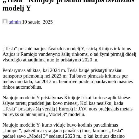
modelį Y
admin
10 sausio, 2025
„Tesla“ pristatė naujos išvaizdos modelį Y, skirtą Kinijos ir kitoms
Azijos ir Ramiojo vandenyno šalių rinkoms, o tai žymi pirmąjį didelį
visureigio atnaujinimą nuo jo pristatymo 2020 m.
Perdarymas atliktas, kai 2024 m. Tesla baigė pristatyti mažiau
transporto priemonių nei 2023 m. Tai buvo pirmasis kritimas per
metus nuo tada, kai 2012 m. bendrovė pradėjo pardavinėti masinės
rinkos automobilius.
Naujojo modelio Y pristatymas Kinijoje ir kai kuriose aplinkinėse
šalyse turėtų prasidėti jau kovo mėnesį. Kol kas neaišku, kada
„Tesla“ pristatys šią versiją į Europą ir JAV, nors praėjusiais metais
tai įvyks su atnaujintu „Model 3“ modeliu.
Naujojo modelio Y, kurio viduje buvo kodinis pavadinimas
„Juniper“, pakeitimai yra gana panašūs į tuos, kuriuos „Tesla“
padarė savo „Model 3“ sedanui 2023 m., o kai kuriuos dizaino