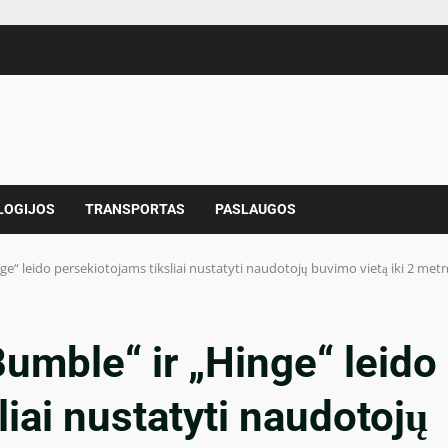
LOGIJOS
TRANSPORTAS
PASLAUGOS
nge“ leido persekiotojams tiksliai nustatyti naudotojų buvimo vietą iki 2 metr
„Bumble“ ir „Hinge“ leido
iai nustatyti naudotojų