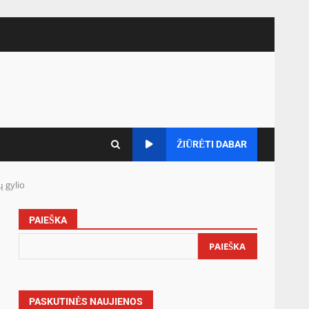
ŽIŪRĖTI DABAR
ų gylio
PAIEŠKA
PAIEŠKA
PASKUTINĖS NAUJIENOS