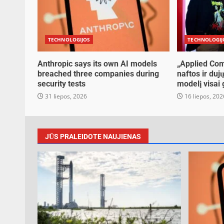
TECHNOLOGIJOS
TECHNOLOGIJ
Anthropic says its own AI models
„Applied Com
breached three companies during
naftos ir duj
security tests
modelį visai
31 liepos, 2026
16 liepos, 202
JŪS PRALEIDOTE NAUJIENAS