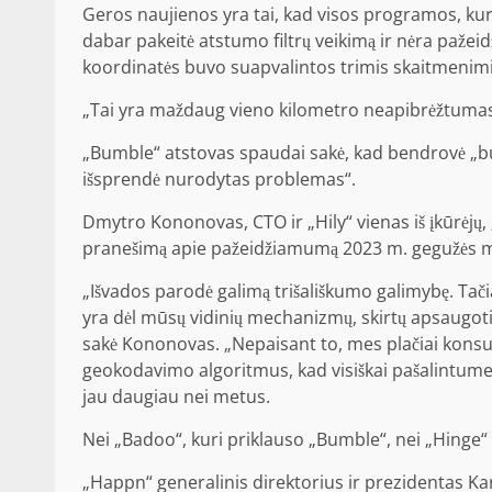
Geros naujienos yra tai, kad visos programos, kuri
dabar pakeitė atstumo filtrų veikimą ir nėra pažeidž
koordinatės buvo suapvalintos trimis skaitmenimis p
„Tai yra maždaug vieno kilometro neapibrėžtumas
„Bumble“ atstovas spaudai sakė, kad bendrovė „buv
išsprendė nurodytas problemas“.
Dmytro Kononovas, CTO ir „Hily“ vienas iš įkūrėj
pranešimą apie pažeidžiamumą 2023 m. gegužės mėn.,
„Išvados parodė galimą trišališkumo galimybę. Ta
yra dėl mūsų vidinių mechanizmų, skirtų apsaugoti 
sakė Kononovas. „Nepaisant to, mes plačiai konsu
geokodavimo algoritmus, kad visiškai pašalintume t
jau daugiau nei metus.
Nei „Badoo“, kuri priklauso „Bumble“, nei „Hinge
„Happn“ generalinis direktorius ir prezidentas K