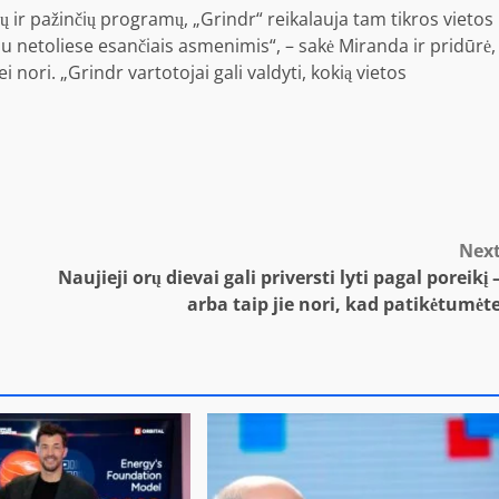
lų ir pažinčių programų, „Grindr“ reikalauja tam tikros vietos
su netoliese esančiais asmenimis“, – sakė Miranda ir pridūrė,
 nori. „Grindr vartotojai gali valdyti, kokią vietos
Nex
Naujieji orų dievai gali priversti lyti pagal poreikį 
arba taip jie nori, kad patikėtumėt