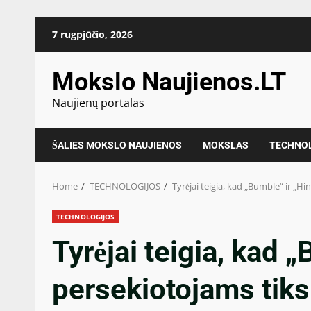
Skip
7 rugpjūčio, 2026
to
content
Mokslo Naujienos.LT
Naujienų portalas
ŠALIES MOKSLO NAUJIENOS
MOKSLAS
TECHNO
Home
TECHNOLOGIJOS
Tyrėjai teigia, kad „Bumble“ ir „Hi
TECHNOLOGIJOS
Tyrėjai teigia, kad 
persekiotojams tiksl