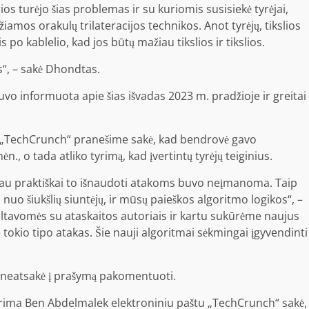
os turėjo šias problemas ir su kuriomis susisiekė tyrėjai,
iamos orakulų trilateracijos technikos. Anot tyrėjų, tikslios
o kablelio, kad jos būtų mažiau tikslios ir tikslios.
“, – sakė Dhondtas.
o informuota apie šias išvadas 2023 m. pradžioje ir greitai
ų, „TechCrunch“ pranešime sakė, kad bendrovė gavo
 o tada atliko tyrimą, kad įvertintų tyrėjų teiginius.
čiau praktiškai to išnaudoti atakoms buvo neįmanoma. Taip
nuo šiukšlių siuntėjų, ir mūsų paieškos algoritmo logikos“, –
ltavomės su ataskaitos autoriais ir kartu sukūrėme naujus
okio tipo atakas. Šie nauji algoritmai sėkmingai įgyvendinti
“ neatsakė į prašymą pakomentuoti.
arima Ben Abdelmalek elektroniniu paštu „TechCrunch“ sakė,