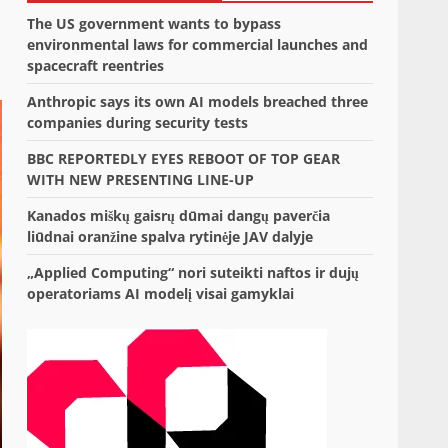
The US government wants to bypass
environmental laws for commercial launches and
spacecraft reentries
Anthropic says its own AI models breached three
companies during security tests
BBC REPORTEDLY EYES REBOOT OF TOP GEAR
WITH NEW PRESENTING LINE-UP
Kanados miškų gaisrų dūmai dangų paverčia
liūdnai oranžine spalva rytinėje JAV dalyje
„Applied Computing“ nori suteikti naftos ir dujų
operatoriams AI modelį visai gamyklai