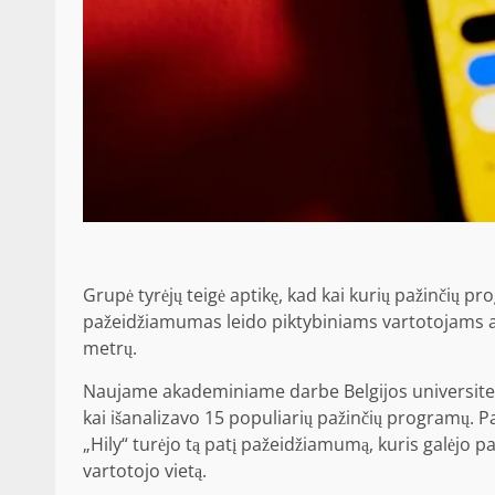
Grupė tyrėjų teigė aptikę, kad kai kurių pažinčių p
pažeidžiamumas leido piktybiniams vartotojams ar p
metrų.
Naujame akademiniame darbe Belgijos universitet
kai išanalizavo 15 populiarių pažinčių programų. P
„Hily“ turėjo tą patį pažeidžiamumą, kuris galėjo pa
vartotojo vietą.