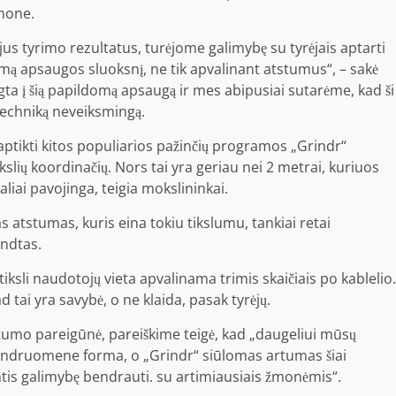
įmone.
s tyrimo rezultatus, turėjome galimybę su tyrėjais aptarti
omą apsaugos sluoksnį, ne tik apvalinant atstumus“, – sakė
ta į šią papildomą apsaugą ir mes abipusiai sutarėme, kad ši
techniką neveiksmingą.
 aptikti kitos populiarios pažinčių programos „Grindr“
ių koordinačių. Nors tai yra geriau nei 2 metrai, kuriuos
aliai pavojinga, teigia mokslininkai.
s atstumas, kuris eina tokiu tikslumu, tankiai retai
ndtas.
iksli naudotojų vieta apvalinama trimis skaičiais po kablelio.
d tai yra savybė, o ne klaida, pasak tyrėjų.
atumo pareigūnė, pareiškime teigė, kad „daugeliui mūsų
bendruomene forma, o „Grindr“ siūlomas artumas šiai
tis galimybę bendrauti. su artimiausiais žmonėmis“.