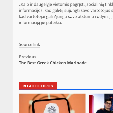
„Kaip ir daugelyje vietomis pagrįstų socialinių tink
informacijos, kad galėtų sujungti savo vartotojus 
kad vartotojai gali išjungti savo atstumo rodymą, jei
informaciją jie pateikia.
Source link
Post
Previous
The Best Greek Chicken Marinade
navigation
RELATED STORIES