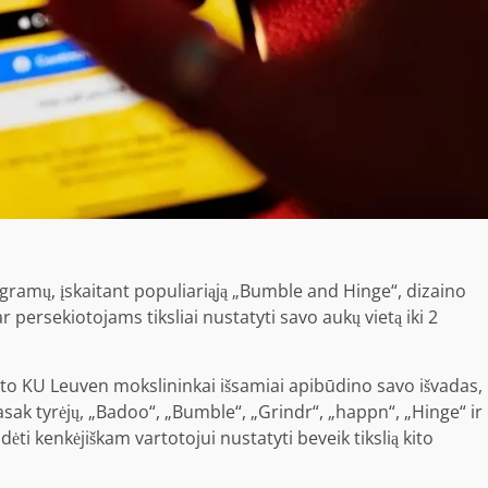
rogramų, įskaitant populiariąją „Bumble and Hinge“, dizaino
ersekiotojams tiksliai nustatyti savo aukų vietą iki 2
o KU Leuven mokslininkai išsamiai apibūdino savo išvadas,
asak tyrėjų, „Badoo“, „Bumble“, „Grindr“, „happn“, „Hinge“ ir
dėti kenkėjiškam vartotojui nustatyti beveik tikslią kito