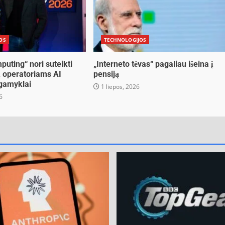
OS
TECHNOLOGIJOS
puting“ nori suteikti
„Interneto tėvas“ pagaliau išeina į
ų operatoriams AI
pensiją
 gamyklai
1 liepos, 2026
6