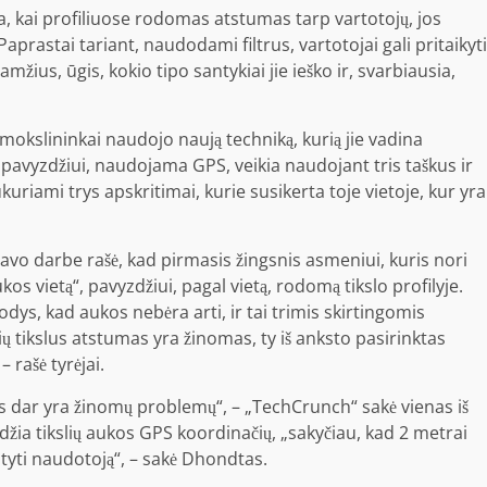
eta, kai profiliuose rodomas atstumas tarp vartotojų, jos
Paprastai tariant, naudodami filtrus, vartotojai gali pritaikyti
mžius, ūgis, kokio tipo santykiai jie ieško ir, svarbiausia,
, mokslininkai naudojo naują techniką, kurią jie vadina
ri, pavyzdžiui, naudojama GPS, veikia naudojant tris taškus ir
kuriami trys apskritimai, kurie susikerta toje vietoje, kur yra
ai savo darbe rašė, kad pirmasis žingsnis asmeniui, kuris nori
ukos vietą“, pavyzdžiui, pagal vietą, rodomą tikslo profilyje.
dys, kad aukos nebėra arti, ir tai trimis skirtingomis
rių tikslus atstumas yra žinomas, ty iš anksto pasirinktas
– rašė tyrėjai.
 dar yra žinomų problemų“, – „TechCrunch“ sakė vienas iš
džia tikslių aukos GPS koordinačių, „sakyčiau, kad 2 metrai
atyti naudotoją“, – sakė Dhondtas.