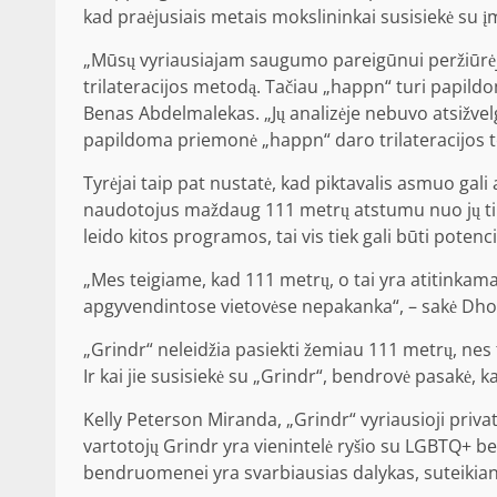
kad praėjusiais metais mokslininkai susisiekė su 
„Mūsų vyriausiajam saugumo pareigūnui peržiūrėju
trilateracijos metodą. Tačiau „happn“ turi papild
Benas Abdelmalekas. „Jų analizėje nebuvo atsižvelg
papildoma priemonė „happn“ daro trilateracijos 
Tyrėjai taip pat nustatė, kad piktavalis asmuo gali
naudotojus maždaug 111 metrų atstumu nuo jų tiksl
leido kitos programos, tai vis tiek gali būti potenci
„Mes teigiame, kad 111 metrų, o tai yra atitinkama
apgyvendintose vietovėse nepakanka“, – sakė Dho
„Grindr“ neleidžia pasiekti žemiau 111 metrų, nes t
Ir kai jie susisiekė su „Grindr“, bendrovė pasakė, ka
Kelly Peterson Miranda, „Grindr“ vyriausioji priv
vartotojų Grindr yra vienintelė ryšio su LGBTQ+ 
bendruomenei yra svarbiausias dalykas, suteikian