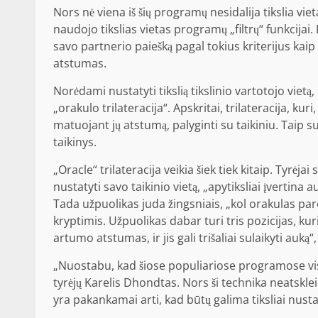
Nors nė viena iš šių programų nesidalija tikslia vi
naudojo tikslias vietas programų „filtrų“ funkcijai. 
savo partnerio paiešką pagal tokius kriterijus kaip a
atstumas.
Norėdami nustatyti tikslią tikslinio vartotojo vietą
„orakulo trilateracija“. Apskritai, trilateracija, ku
matuojant jų atstumą, palyginti su taikiniu. Taip su
taikinys.
„Oracle“ trilateracija veikia šiek tiek kitaip. Tyrėj
nustatyti savo taikinio vietą, „apytiksliai įvertina a
Tada užpuolikas juda žingsniais, „kol orakulas paro
kryptimis. Užpuolikas dabar turi tris pozicijas, ku
artumo atstumas, ir jis gali trišaliai sulaikyti auką“, 
„Nuostabu, kad šiose populiariose programose vis
tyrėjų Karelis Dhondtas. Nors ši technika neatsklei
yra pakankamai arti, kad būtų galima tiksliai nust