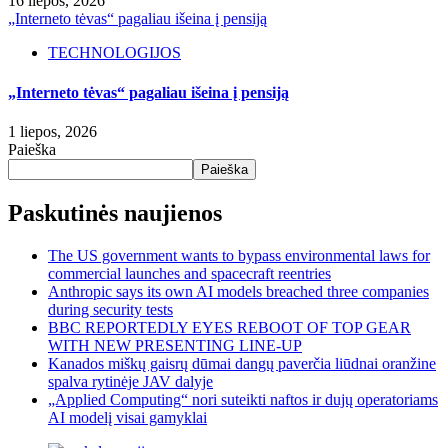
16 liepos, 2026
„Interneto tėvas“ pagaliau išeina į pensiją
TECHNOLOGIJOS
„Interneto tėvas“ pagaliau išeina į pensiją
1 liepos, 2026
Paieška
Paieška
Paskutinės naujienos
The US government wants to bypass environmental laws for
commercial launches and spacecraft reentries
Anthropic says its own AI models breached three companies
during security tests
BBC REPORTEDLY EYES REBOOT OF TOP GEAR
WITH NEW PRESENTING LINE-UP
Kanados miškų gaisrų dūmai dangų paverčia liūdnai oranžine
spalva rytinėje JAV dalyje
„Applied Computing“ nori suteikti naftos ir dujų operatoriams
AI modelį visai gamyklai