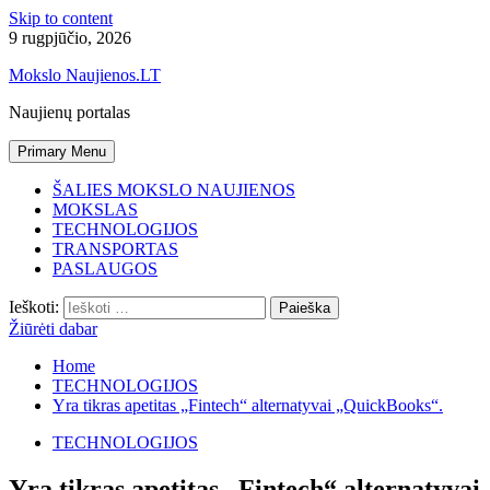
Skip to content
9 rugpjūčio, 2026
Mokslo Naujienos.LT
Naujienų portalas
Primary Menu
ŠALIES MOKSLO NAUJIENOS
MOKSLAS
TECHNOLOGIJOS
TRANSPORTAS
PASLAUGOS
Ieškoti:
Žiūrėti dabar
Home
TECHNOLOGIJOS
Yra tikras apetitas „Fintech“ alternatyvai „QuickBooks“.
TECHNOLOGIJOS
Yra tikras apetitas „Fintech“ alternatyvai