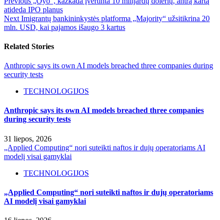
Previous
„Oyo“, kažkada įvertinta 10 milijardų dolerių, antrą kartą
atideda IPO planus
Next
Imigrantų bankininkystės platforma „Majority“ užsitikrina 20
mln. USD, kai pajamos išaugo 3 kartus
Related Stories
Anthropic says its own AI models breached three companies during
security tests
TECHNOLOGIJOS
Anthropic says its own AI models breached three companies
during security tests
31 liepos, 2026
„Applied Computing“ nori suteikti naftos ir dujų operatoriams AI
modelį visai gamyklai
TECHNOLOGIJOS
„Applied Computing“ nori suteikti naftos ir dujų operatoriams
AI modelį visai gamyklai