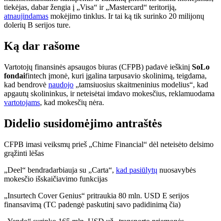
tiekėjas, dabar žengia į „Visa“ ir „Mastercard“ teritoriją,
atnaujindamas
mokėjimo tinklus. Ir tai ką tik surinko 20 milijonų
dolerių B serijos ture.
Ką dar rašome
Vartotojų finansinės apsaugos biuras (CFPB) padavė ieškinį
SoLo
fondai
fintech įmonė, kuri įgalina tarpusavio skolinimą, teigdama,
kad bendrovė
naudojo
„tamsiuosius skaitmeninius modelius“, kad
apgautų skolininkus, ir neteisėtai imdavo mokesčius, reklamuodama
vartotojams
, kad mokesčių nėra.
Didelio susidomėjimo antraštės
CFPB imasi veiksmų prieš „Chime Financial“ dėl neteisėto delsimo
grąžinti lėšas
„Deel“ bendradarbiauja su „Carta“,
kad pasiūlytų
nuosavybės
mokesčio išskaičiavimo funkcijas
„Insurtech Cover Genius“ pritraukia 80 mln. USD E serijos
finansavimą (TC padengė paskutinį savo padidinimą čia)