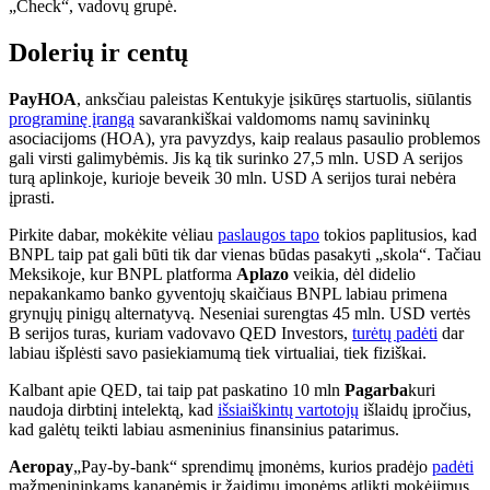
„Check“, vadovų grupė.
Dolerių ir centų
PayHOA
, anksčiau paleistas Kentukyje įsikūręs startuolis, siūlantis
programinę įrangą
savarankiškai valdomoms namų savininkų
asociacijoms (HOA), yra pavyzdys, kaip realaus pasaulio problemos
gali virsti galimybėmis. Jis ką tik surinko 27,5 mln. USD A serijos
turą aplinkoje, kurioje beveik 30 mln. USD A serijos turai nebėra
įprasti.
Pirkite dabar, mokėkite vėliau
paslaugos tapo
tokios paplitusios, kad
BNPL taip pat gali būti tik dar vienas būdas pasakyti „skola“. Tačiau
Meksikoje, kur BNPL platforma
Aplazo
veikia, dėl didelio
nepakankamo banko gyventojų skaičiaus BNPL labiau primena
grynųjų pinigų alternatyvą. Neseniai surengtas 45 mln. USD vertės
B serijos turas, kuriam vadovavo QED Investors,
turėtų padėti
dar
labiau išplėsti savo pasiekiamumą tiek virtualiai, tiek fiziškai.
Kalbant apie QED, tai taip pat paskatino 10 mln
Pagarba
kuri
naudoja dirbtinį intelektą, kad
išsiaiškintų vartotojų
išlaidų įpročius,
kad galėtų teikti labiau asmeninius finansinius patarimus.
Aeropay
„Pay-by-bank“ sprendimų įmonėms, kurios pradėjo
padėti
mažmenininkams kanapėmis ir žaidimų įmonėms atlikti mokėjimus,