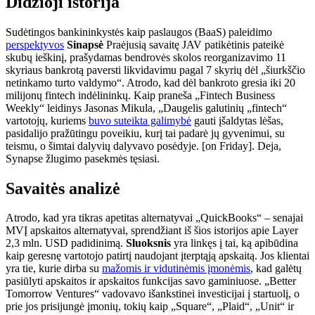
Didžioji istorija
Sudėtingos bankininkystės kaip paslaugos (BaaS) paleidimo
perspektyvos
Sinapsė
Praėjusią savaitę JAV patikėtinis pateikė
skubų ieškinį, prašydamas bendrovės skolos reorganizavimo 11
skyriaus bankrotą paversti likvidavimu pagal 7 skyrių dėl „šiurkščio
netinkamo turto valdymo“. Atrodo, kad dėl bankroto gresia iki 20
milijonų fintech indėlininkų. Kaip praneša „Fintech Business
Weekly“ leidinys Jasonas Mikula, „Daugelis galutinių „fintech“
vartotojų, kuriems
buvo suteikta galimybė
gauti įšaldytas lėšas,
pasidalijo pražūtingu poveikiu, kurį tai padarė jų gyvenimui, su
teismu, o šimtai dalyvių dalyvavo posėdyje. [on Friday]. Deja,
Synapse žlugimo pasekmės tęsiasi.
Savaitės analizė
Atrodo, kad yra tikras apetitas alternatyvai „QuickBooks“ – senajai
MVĮ apskaitos alternatyvai, sprendžiant iš šios istorijos apie Layer
2,3 mln. USD padidinimą.
Sluoksnis
yra linkęs į tai, ką apibūdina
kaip geresnę vartotojo patirtį naudojant įterptąją apskaitą. Jos klientai
yra tie, kurie dirba su
mažomis ir vidutinėmis įmonėmis
, kad galėtų
pasiūlyti apskaitos ir apskaitos funkcijas savo gaminiuose. „Better
Tomorrow Ventures“ vadovavo išankstinei investicijai į startuolį, o
prie jos prisijungė įmonių, tokių kaip „Square“, „Plaid“, „Unit“ ir