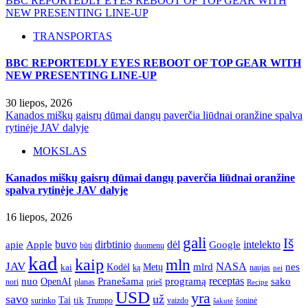
BBC REPORTEDLY EYES REBOOT OF TOP GEAR WITH
NEW PRESENTING LINE-UP
TRANSPORTAS
BBC REPORTEDLY EYES REBOOT OF TOP GEAR WITH
NEW PRESENTING LINE-UP
30 liepos, 2026
Kanados miškų gaisrų dūmai dangų paverčia liūdnai oranžine spalva
rytinėje JAV dalyje
MOKSLAS
Kanados miškų gaisrų dūmai dangų paverčia liūdnai oranžine
spalva rytinėje JAV dalyje
16 liepos, 2026
gali
Iš
apie
buvo
dirbtinio
dėl
intelekto
Apple
Google
būti
duomenų
kad
kaip
mln
JAV
NASA
nes
mlrd
kai
Kodėl
Metų
ką
naujas
nei
Pranešama
programą
receptas
sako
nuo
OpenAI
nori
prieš
planas
Recipe
USD
yra
savo
už
Tai
tik
surinko
Trumpo
vaizdo
šoninė
šakutė