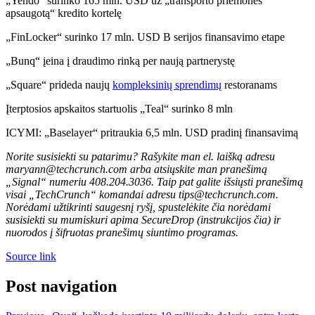
„Yendo“ surinko 165 mln. USD už „transporto priemonės
apsaugotą“ kredito kortelę
„FinLocker“ surinko 17 mln. USD B serijos finansavimo etape
„Bunq“ įeina į draudimo rinką per naują partnerystę
„Square“ prideda naujų
kompleksinių sprendimų
restoranams
Įterptosios apskaitos startuolis „Teal“ surinko 8 mln
ICYMI: „Baselayer“ pritraukia 6,5 ​​mln. USD pradinį finansavimą
Norite susisiekti su patarimu? Rašykite man el. laišką adresu
maryann@techcrunch.com arba atsiųskite man pranešimą
„Signal“ numeriu 408.204.3036. Taip pat galite išsiųsti pranešimą
visai „TechCrunch“ komandai adresu tips@techcrunch.com.
Norėdami užtikrinti saugesnį ryšį,
spustelėkite čia norėdami
susisiekti su mumis
kuri apima SecureDrop (
instrukcijos čia
) ir
nuorodos į šifruotas pranešimų siuntimo programas.
Source link
Post navigation