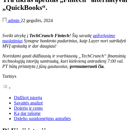
„QuickBooks“.
admin
22 gegužės, 2024
Sveiki atvykę į
TechCrunch Fintech
! Šią savaitę
apžvelgsime
nuolatinius
Synapse bankroto padarinius, kaip Layer nori sutrikdyti
MVĮ apskaitą ir dar daugiau!
Norėdami gauti didžiausių ir svarbiausių „TechCrunch“ finansinių
technologijų istorijų santrauką, kuri kiekvieną antradienį 7:00 val.
PT būtų pristatyta į jūsų gautuosius,
prenumeruoti čia
.
Turinys
Didžioji istorija
Savaitės analizė
Dolerių ir centų
Ką dar rašome
Didelio susidomėjimo antraštės