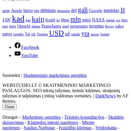
gali
Iš
apie
buvo
dirbtinio
dėl
intelekto
Apple
Google
būti
duomenų
kad
kaip
mln
JAV
NASA
nes
mlrd
kai
Kodėl
Metų
ką
naujas
nei
Pranešama
programą
receptas
sako
nuo
OpenAI
nori
prieš
planas
Recipe
USD
yra
savo
už
Tai
tik
surinko
Trumpo
vaizdo
šoninė
šakutė
Facebook
YouTube
Susisiekti :
Skaitmeninio marketingo agentūra
WEBSTUDIO.LT © SKAITMENINIO MARKETINGO
PASLAUGOS. SEO tekstų rašymas, turinio kūrimas, straipsnių
rašymas ir talpinimas į mūsų valdomas svetaines.
|
DarkNews
by AF
themes.
Close
Draugai: -
Marketingo agentūra
-
Teisinės konsultacijos
-
Skaidrių
skenavimas
-
Klaipedos miesto naujienos
-
Miesto
naujienos
-
Saulius Narbutas
-
Įvaizdžio kūrimas
-
Veidoskaita
-