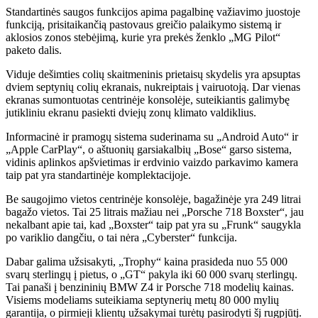
Standartinės saugos funkcijos apima pagalbinę važiavimo juostoje
funkciją, prisitaikančią pastovaus greičio palaikymo sistemą ir
aklosios zonos stebėjimą, kurie yra prekės ženklo „MG Pilot“
paketo dalis.
Viduje dešimties colių skaitmeninis prietaisų skydelis yra apsuptas
dviem septynių colių ekranais, nukreiptais į vairuotoją. Dar vienas
ekranas sumontuotas centrinėje konsolėje, suteikiantis galimybę
jutikliniu ekranu pasiekti dviejų zonų klimato valdiklius.
Informacinė ir pramogų sistema suderinama su „Android Auto“ ir
„Apple CarPlay“, o aštuonių garsiakalbių „Bose“ garso sistema,
vidinis aplinkos apšvietimas ir erdvinio vaizdo parkavimo kamera
taip pat yra standartinėje komplektacijoje.
Be saugojimo vietos centrinėje konsolėje, bagažinėje yra 249 litrai
bagažo vietos. Tai 25 litrais mažiau nei „Porsche 718 Boxster“, jau
nekalbant apie tai, kad „Boxster“ taip pat yra su „Frunk“ saugykla
po variklio dangčiu, o tai nėra „Cyberster“ funkcija.
Dabar galima užsisakyti, „Trophy“ kaina prasideda nuo 55 000
svarų sterlingų į pietus, o „GT“ pakyla iki 60 000 svarų sterlingų.
Tai panaši į benzininių BMW Z4 ir Porsche 718 modelių kainas.
Visiems modeliams suteikiama septynerių metų 80 000 mylių
garantija, o pirmieji klientų užsakymai turėtų pasirodyti šį rugpjūtį.