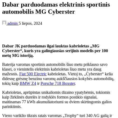
Dabar parduodamas elektrinis sportinis
automobilis MG Cyberster
admin
5 liepos, 2024
Dabar JK parduodamas ilgai lauktas kabrioletas „MG
Cyberster“, kuris yra galingiausias serijinis modelis per 100
metų MG istoriją.
Baterija varomas sportinis automobilis šiuo metu priklauso savo
klasei, o vienintelis elektrinis kabrioletas šiuo metu yra daug
mažesnis.
Fiat 500 Electric
kabrioletas. Vietoj to, „Cyberster“ kelia
didesnę grėsmę benzinu varomų aukščiausios kokybės automobilių,
tokių kaip
BMW Z4
ir
Porsche 718 Boxster
.
Kabrioletas, aprūpintas unikaliomis dizaino ypatybėmis, tokiomis
kaip žirklinės durelės ir rodyklės formos posūkio signalai,
maitinamas 77 kWh akumuliatoriumi su dviem skirtingomis galios
parinktimis.
Vieno variklio tikrais ratais varomas „Trophy“ turi 340 AG galią ir