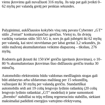
vienu įkrovimu gali nuvažiuoti 316 mylių. Jis taip pat gali įveikti 0–
62 mylių per valandą greitį per penkias sekundes.
Palyginimui, aukščiausios kokybės visų ratų pavara Cyberster „GT“
siūlo „Ferrari“ konkuruojančius greičius. Vietoj to, šis dviejų
variklių variantas siūlo 503 AG ir, nors jis gali įsibėgėti iki 62 mylių
per valandą, kai stovi stovėdamas per labai greitai 3,2 sekundės, jis
siūlo mažesnį akumuliatoriaus veikimo diapazoną – tiksliau, 276
mylių.
Rodsteris gali įkrauti iki 150 kW greičiu (greitasis įkrovimas), o 10–
80 % akumuliatoriaus įkrovimas šiuo didžiausiu greičiu trunka 30
minučių.
Automobilio elektroniniu būdu valdomas medžiaginis stogas gali
būti atidarytas arba uždaromas maždaug per 15 sekundžių,
važiuojant iki 30 mylių per valandą greičiu. Standartiškai
automobilis sėdi ant 19 colių lengvojo lydinio ratlankių (20 colių
lengvojo lydinio ratlankiai „GT“ modeliui) ir jame sumontuoti
„Brembo“ stabdžiai su trijų režimų regeneraciniu stabdžiu, siekiant
maksimaliai padidinti energijos vartojimo efektyvumą.