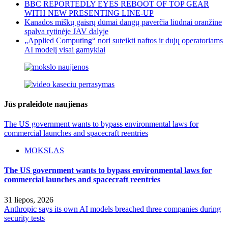
BBC REPORTEDLY EYES REBOOT OF TOP GEAR
WITH NEW PRESENTING LINE-UP
Kanados miškų gaisrų dūmai dangų paverčia liūdnai oranžine
spalva rytinėje JAV dalyje
„Applied Computing“ nori suteikti naftos ir dujų operatoriams
AI modelį visai gamyklai
Jūs praleidote naujienas
The US government wants to bypass environmental laws for
commercial launches and spacecraft reentries
MOKSLAS
The US government wants to bypass environmental laws for
commercial launches and spacecraft reentries
31 liepos, 2026
Anthropic says its own AI models breached three companies during
security tests