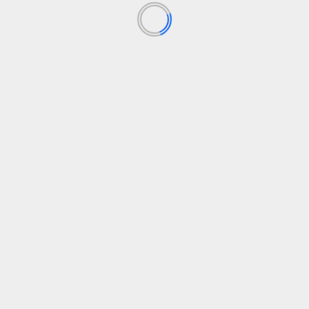
r“ lapkričio pabaigoje buvo pirmasis mažmeninės prekybos
eigių.
Nex
elo
Gyvenimą turtinanti patirtis: studentės i
Sakartvelo nuotykiai Lietuvoj