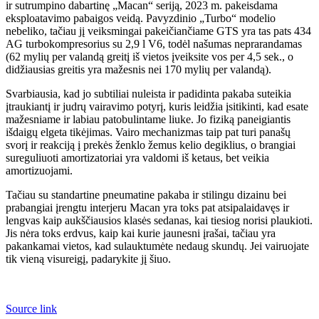
ir sutrumpino dabartinę „Macan“ seriją, 2023 m. pakeisdama
eksploatavimo pabaigos veidą. Pavyzdinio „Turbo“ modelio
nebeliko, tačiau jį veiksmingai pakeičiančiame GTS yra tas pats 434
AG turbokompresorius su 2,9 l V6, todėl našumas neprarandamas
(62 mylių per valandą greitį iš vietos įveiksite vos per 4,5 sek., o
didžiausias greitis yra mažesnis nei 170 mylių per valandą).
Svarbiausia, kad jo subtiliai nuleista ir padidinta pakaba suteikia
įtraukiantį ir judrų vairavimo potyrį, kuris leidžia įsitikinti, kad esate
mažesniame ir labiau patobulintame liuke. Jo fiziką paneigiantis
išdaigų elgeta tikėjimas. Vairo mechanizmas taip pat turi panašų
svorį ir reakciją į prekės ženklo žemus kelio degiklius, o brangiai
sureguliuoti amortizatoriai yra valdomi iš ketaus, bet veikia
amortizuojami.
Tačiau su standartine pneumatine pakaba ir stilingu dizainu bei
prabangiai įrengtu interjeru Macan yra toks pat atsipalaidavęs ir
lengvas kaip aukščiausios klasės sedanas, kai tiesiog norisi plaukioti.
Jis nėra toks erdvus, kaip kai kurie jaunesni įrašai, tačiau yra
pakankamai vietos, kad sulauktumėte nedaug skundų. Jei vairuojate
tik vieną visureigį, padarykite jį šiuo.
Source link