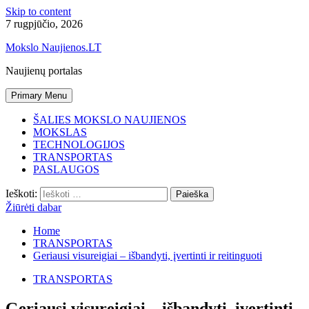
Skip to content
7 rugpjūčio, 2026
Mokslo Naujienos.LT
Naujienų portalas
Primary Menu
ŠALIES MOKSLO NAUJIENOS
MOKSLAS
TECHNOLOGIJOS
TRANSPORTAS
PASLAUGOS
Ieškoti:
Žiūrėti dabar
Home
TRANSPORTAS
Geriausi visureigiai – išbandyti, įvertinti ir reitinguoti
TRANSPORTAS
Geriausi visureigiai – išbandyti, įvertinti