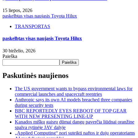
15 liepos, 2026
paskelbtas visas naujasis Toyota Hilux
TRANSPORTAS
paskelbtas visas naujasis Toyota Hilux
30 birželio, 2026
Paieška
Paieška
Paskutinės naujienos
The US government wants to bypass environmental laws for
commercial launches and spacecraft reentries
Anthropic says its own AI models breached three companies
during security tests
BBC REPORTEDLY EYES REBOOT OF TOP GEAR
WITH NEW PRESENTING LINE-UP
Kanados miškų gaisrų dūmai dangų paverčia liūdnai oranžine
spalva rytinėje JAV dalyje
„Applied Computing“ nori suteikti naftos ir dujų operatoriams