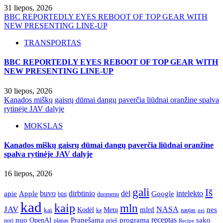
31 liepos, 2026
BBC REPORTEDLY EYES REBOOT OF TOP GEAR WITH
NEW PRESENTING LINE-UP
TRANSPORTAS
BBC REPORTEDLY EYES REBOOT OF TOP GEAR WITH
NEW PRESENTING LINE-UP
30 liepos, 2026
Kanados miškų gaisrų dūmai dangų paverčia liūdnai oranžine spalva
rytinėje JAV dalyje
MOKSLAS
Kanados miškų gaisrų dūmai dangų paverčia liūdnai oranžine
spalva rytinėje JAV dalyje
16 liepos, 2026
gali
Iš
apie
buvo
dirbtinio
dėl
intelekto
Apple
Google
būti
duomenų
kad
kaip
mln
JAV
NASA
nes
mlrd
kai
Kodėl
Metų
ką
naujas
nei
Pranešama
programą
receptas
sako
nuo
OpenAI
nori
prieš
planas
Recipe