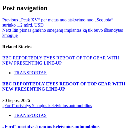
Post navigation
Previous
„Peak XV“ per metus nuo atskyrimo nuo „Sequoia“
surinko 1,2 mlrd. USD
Next
Itin plonas grafeno smegenų implantas ką tik buvo išbandytas
žmoguje
Related Stories
BBC REPORTEDLY EYES REBOOT OF TOP GEAR WITH
NEW PRESENTING LINE-UP
TRANSPORTAS
BBC REPORTEDLY EYES REBOOT OF TOP GEAR WITH
NEW PRESENTING LINE-UP
30 liepos, 2026
„Ford“ pristatys 5 naujus keleivinius automobilius
TRANSPORTAS
„Ford“ pristatys 5 naujus keleivinius automobilius