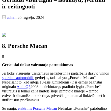
ir reitinguoti
admin
26 rugsėjo, 2024
8. Porsche Macan
8
Geriausiai tinka: vairuotojo patrauklumas
Jei koks visureigis užsitarnaus negailestingą pagarbą iš dažyto vilnos
sportinis automobilis
gerbėjas, tada tai yra „Porsche Macan“.
Nepaisant to, kad artėja 10-asis gimtadienis (ir iš esmės pagrįstas
originalu
Audi Q5
2008 m. debiutavęs pradinio lygio „Porsche“
visureigis ir toliau kelia kartelę šioje įtemptoje klasėje – tempo,
erdvės ir dinamiškumo derinys priverčia pritariamai linktelėti net ir
didžiausius priešininkus.
Su nauju,
elektrinis Porsche Macan
Netrukus „Porsche“ patobulino