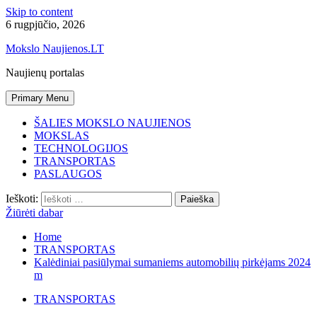
Skip to content
6 rugpjūčio, 2026
Mokslo Naujienos.LT
Naujienų portalas
Primary Menu
ŠALIES MOKSLO NAUJIENOS
MOKSLAS
TECHNOLOGIJOS
TRANSPORTAS
PASLAUGOS
Ieškoti:
Žiūrėti dabar
Home
TRANSPORTAS
Kalėdiniai pasiūlymai sumaniems automobilių pirkėjams 2024
m
TRANSPORTAS