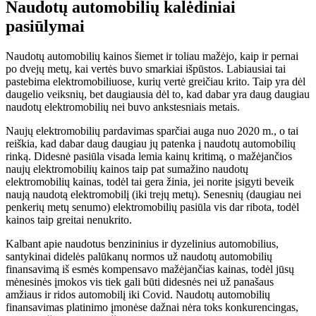
Naudotų automobilių kalėdiniai
pasiūlymai
Naudotų automobilių kainos šiemet ir toliau mažėjo, kaip ir pernai
po dvejų metų, kai vertės buvo smarkiai išpūstos. Labiausiai tai
pastebima elektromobiliuose, kurių vertė greičiau krito. Taip yra dėl
daugelio veiksnių, bet daugiausia dėl to, kad dabar yra daug daugiau
naudotų elektromobilių nei buvo ankstesniais metais.
Naujų elektromobilių pardavimas sparčiai auga nuo 2020 m., o tai
reiškia, kad dabar daug daugiau jų patenka į naudotų automobilių
rinką. Didesnė pasiūla visada lemia kainų kritimą, o mažėjančios
naujų elektromobilių kainos taip pat sumažino naudotų
elektromobilių kainas, todėl tai gera žinia, jei norite įsigyti beveik
naują naudotą elektromobilį (iki trejų metų). Senesnių (daugiau nei
penkerių metų senumo) elektromobilių pasiūla vis dar ribota, todėl
kainos taip greitai nenukrito.
Kalbant apie naudotus benzininius ir dyzelinius automobilius,
santykinai didelės palūkanų normos už naudotų automobilių
finansavimą iš esmės kompensavo mažėjančias kainas, todėl jūsų
mėnesinės įmokos vis tiek gali būti didesnės nei už panašaus
amžiaus ir ridos automobilį iki Covid. Naudotų automobilių
finansavimas platinimo įmonėse dažnai nėra toks konkurencingas,