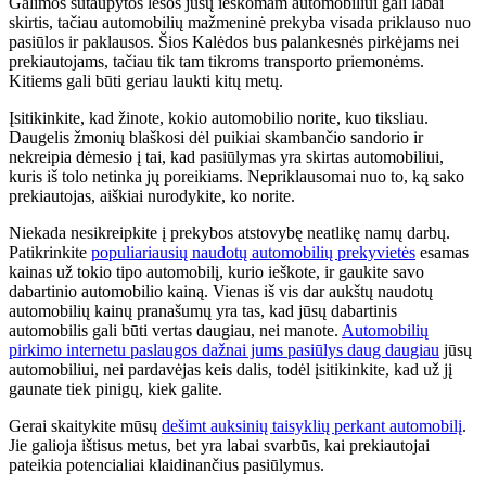
Galimos sutaupytos lėšos jūsų ieškomam automobiliui gali labai
skirtis, tačiau automobilių mažmeninė prekyba visada priklauso nuo
pasiūlos ir paklausos. Šios Kalėdos bus palankesnės pirkėjams nei
prekiautojams, tačiau tik tam tikroms transporto priemonėms.
Kitiems gali būti geriau laukti kitų metų.
Įsitikinkite, kad žinote, kokio automobilio norite, kuo tiksliau.
Daugelis žmonių blaškosi dėl puikiai skambančio sandorio ir
nekreipia dėmesio į tai, kad pasiūlymas yra skirtas automobiliui,
kuris iš tolo netinka jų poreikiams. Nepriklausomai nuo to, ką sako
prekiautojas, aiškiai nurodykite, ko norite.
Niekada nesikreipkite į prekybos atstovybę neatlikę namų darbų.
Patikrinkite
populiariausių naudotų automobilių prekyvietės
esamas
kainas už tokio tipo automobilį, kurio ieškote, ir gaukite savo
dabartinio automobilio kainą. Vienas iš vis dar aukštų naudotų
automobilių kainų pranašumų yra tas, kad jūsų dabartinis
automobilis gali būti vertas daugiau, nei manote.
Automobilių
pirkimo internetu paslaugos dažnai jums pasiūlys daug daugiau
jūsų
automobiliui, nei pardavėjas keis dalis, todėl įsitikinkite, kad už jį
gaunate tiek pinigų, kiek galite.
Gerai skaitykite mūsų
dešimt auksinių taisyklių perkant automobilį
.
Jie galioja ištisus metus, bet yra labai svarbūs, kai prekiautojai
pateikia potencialiai klaidinančius pasiūlymus.