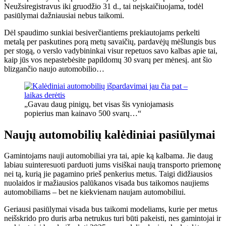
Neužsiregistravus iki gruodžio 31 d., tai neįskaičiuojama, todėl
pasiūlymai dažniausiai nebus taikomi.
Dėl spaudimo sunkiai besiverčiantiems prekiautojams perkelti
metalą per paskutines porą metų savaičių, pardavėjų mėšlungis bus
per stogą, o verslo vadybininkai visur repetuos savo kalbas apie tai,
kaip jūs vos nepastebėsite papildomų 30 svarų per mėnesį. ant šio
blizgančio naujo automobilio…
„Gavau daug pinigų, bet visas šis vyniojamasis
popierius man kainavo 500 svarų…“
Naujų automobilių kalėdiniai pasiūlymai
Gamintojams nauji automobiliai yra tai, apie ką kalbama. Jie daug
labiau suinteresuoti parduoti jums visiškai naują transporto priemonę
nei tą, kurią jie pagamino prieš penkerius metus. Taigi didžiausios
nuolaidos ir mažiausios palūkanos visada bus taikomos naujiems
automobiliams – bet ne kiekvienam naujam automobiliui.
Geriausi pasiūlymai visada bus taikomi modeliams, kurie per metus
neišskrido pro duris arba netrukus turi būti pakeisti, nes gamintojai ir