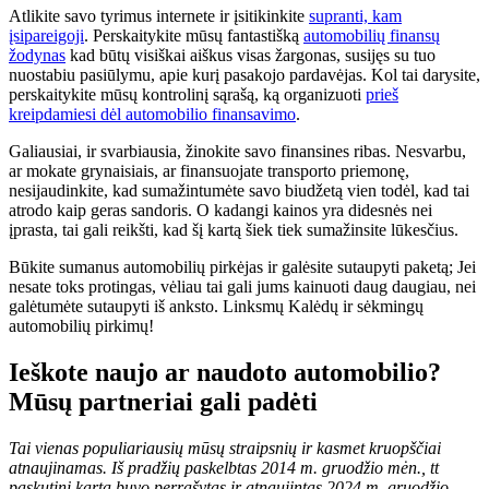
Atlikite savo tyrimus internete ir įsitikinkite
supranti, kam
įsipareigoji
. Perskaitykite mūsų fantastišką
automobilių finansų
žodynas
kad būtų visiškai aiškus visas žargonas, susijęs su tuo
nuostabiu pasiūlymu, apie kurį pasakojo pardavėjas. Kol tai darysite,
perskaitykite mūsų kontrolinį sąrašą, ką organizuoti
prieš
kreipdamiesi dėl automobilio finansavimo
.
Galiausiai, ir svarbiausia, žinokite savo finansines ribas. Nesvarbu,
ar mokate grynaisiais, ar finansuojate transporto priemonę,
nesijaudinkite, kad sumažintumėte savo biudžetą vien todėl, kad tai
atrodo kaip geras sandoris. O kadangi kainos yra didesnės nei
įprasta, tai gali reikšti, kad šį kartą šiek tiek sumažinsite lūkesčius.
Būkite sumanus automobilių pirkėjas ir galėsite sutaupyti paketą; Jei
nesate toks protingas, vėliau tai gali jums kainuoti daug daugiau, nei
galėtumėte sutaupyti iš anksto. Linksmų Kalėdų ir sėkmingų
automobilių pirkimų!
Ieškote naujo ar naudoto automobilio?
Mūsų partneriai gali padėti
Tai vienas populiariausių mūsų straipsnių ir kasmet kruopščiai
atnaujinamas. Iš pradžių
paskelbtas 2014 m. gruodžio mėn., t
t
paskutinį kartą buvo perrašytas ir atnaujintas 2024 m. gruodžio