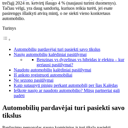
trečiąjį 2024 m. ketvirtį išaugo 4 % (naujausi turimi duomenys).
Tačiau vėlgi, yra daug sandorių, kuriuos reikia turėti, jei esate
pasirengęs išlaikyti atvirą mintį, o ne siekti vieno konkretaus
automobilio.
Turinys
Automobilių pardavėjai turi pasiekti savo tikslus
Naujų automobilių kalėdiniai pasiūlymai
Benzinas vs dyzelinas vs hibridas ir elektra – kur
geriausi pasiūlymai?
Naudotų automobilių kalėdiniai pasiūlymai
Iš anksto registruoti automobiliai
Ne sezono pasiūlymai
Kaip sutaupyti pinigų perkant automobilį per šias Kalėdas
Ieškote naujo ar naudoto automobilio? Mūsų partneriai gali
padėti
Automobilių pardavėjai turi pasiekti savo
tikslus
Pardavimų personalas gauna komisinius ir turi tikslą pasiekti