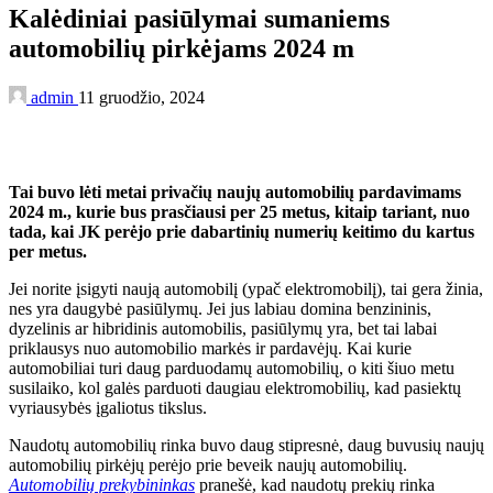
Kalėdiniai pasiūlymai sumaniems
automobilių pirkėjams 2024 m
admin
11 gruodžio, 2024
Tai buvo lėti metai privačių naujų automobilių pardavimams
2024 m., kurie bus prasčiausi per 25 metus, kitaip tariant, nuo
tada, kai JK perėjo prie dabartinių numerių keitimo du kartus
per metus.
Jei norite įsigyti naują automobilį (ypač elektromobilį), tai gera žinia,
nes yra daugybė pasiūlymų. Jei jus labiau domina benzininis,
dyzelinis ar hibridinis automobilis, pasiūlymų yra, bet tai labai
priklausys nuo automobilio markės ir pardavėjų. Kai kurie
automobiliai turi daug parduodamų automobilių, o kiti šiuo metu
susilaiko, kol galės parduoti daugiau elektromobilių, kad pasiektų
vyriausybės įgaliotus tikslus.
Naudotų automobilių rinka buvo daug stipresnė, daug buvusių naujų
automobilių pirkėjų perėjo prie beveik naujų automobilių.
Automobilių prekybininkas
pranešė, kad naudotų prekių rinka