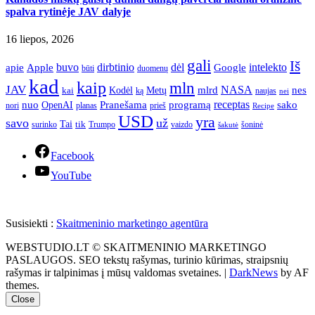
spalva rytinėje JAV dalyje
16 liepos, 2026
gali
Iš
apie
buvo
dirbtinio
dėl
intelekto
Apple
Google
būti
duomenų
kad
kaip
mln
JAV
NASA
nes
mlrd
kai
Kodėl
Metų
ką
naujas
nei
Pranešama
programą
receptas
sako
nuo
OpenAI
nori
prieš
planas
Recipe
USD
yra
savo
už
Tai
tik
surinko
Trumpo
vaizdo
šoninė
šakutė
Facebook
YouTube
Susisiekti :
Skaitmeninio marketingo agentūra
WEBSTUDIO.LT © SKAITMENINIO MARKETINGO
PASLAUGOS. SEO tekstų rašymas, turinio kūrimas, straipsnių
rašymas ir talpinimas į mūsų valdomas svetaines.
|
DarkNews
by AF
themes.
Close