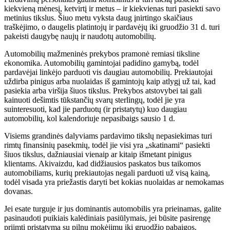
kiekvieną mėnesį, ketvirtį ir metus – ir kiekvienas turi pasiekti savo
metinius tikslus. Šiuo metu vyksta daug įnirtingo skaičiaus
traškėjimo, o daugelis platintojų ir pardavėjų iki gruodžio 31 d. turi
pakeisti daugybę naujų ir naudotų automobilių.
Automobilių mažmeninės prekybos pramonė remiasi tiksline
ekonomika. Automobilių gamintojai padidino gamybą, todėl
pardavėjai linkėjo parduoti vis daugiau automobilių. Prekiautojai
uždirba pinigus arba nuolaidas iš gamintojų kaip atlygį už tai, kad
pasiekia arba viršija šiuos tikslus. Prekybos atstovybei tai gali
kainuoti dešimtis tūkstančių svarų sterlingų, todėl jie yra
suinteresuoti, kad jie parduotų (ir pristatytų) kuo daugiau
automobilių, kol kalendoriuje nepasibaigs sausio 1 d.
Visiems grandinės dalyviams pardavimo tikslų nepasiekimas turi
rimtų finansinių pasekmių, todėl jie visi yra „skatinami“ pasiekti
šiuos tikslus, dažniausiai vienaip ar kitaip išmetant pinigus
klientams. Akivaizdu, kad didžiausios paskatos bus taikomos
automobiliams, kurių prekiautojas negali parduoti už visą kainą,
todėl visada yra priežastis daryti bet kokias nuolaidas ar nemokamas
dovanas.
Jei esate turguje ir jus dominantis automobilis yra prieinamas, galite
pasinaudoti puikiais kalėdiniais pasiūlymais, jei būsite pasirengę
priimti pristatymą su pilnu mokėjimu iki gruodžio pabaigos.