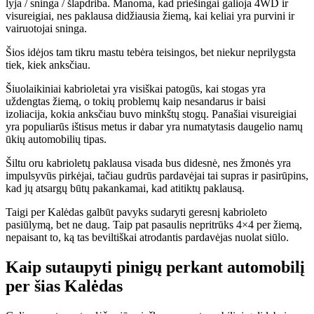
lyja / sninga / šlapdriba. Manoma, kad priešingai galioja 4WD ir
visureigiai, nes paklausa didžiausia žiemą, kai keliai yra purvini ir
vairuotojai sninga.
Šios idėjos tam tikru mastu tebėra teisingos, bet niekur neprilygsta
tiek, kiek anksčiau.
Šiuolaikiniai kabrioletai yra visiškai patogūs, kai stogas yra
uždengtas žiemą, o tokių problemų kaip nesandarus ir baisi
izoliacija, kokia anksčiau buvo minkštų stogų. Panašiai visureigiai
yra populiarūs ištisus metus ir dabar yra numatytasis daugelio namų
ūkių automobilių tipas.
Šiltu oru kabrioletų paklausa visada bus didesnė, nes žmonės yra
impulsyvūs pirkėjai, tačiau gudrūs pardavėjai tai supras ir pasirūpins,
kad jų atsargų būtų pakankamai, kad atitiktų paklausą.
Taigi per Kalėdas galbūt pavyks sudaryti geresnį kabrioleto
pasiūlymą, bet ne daug. Taip pat pasaulis nepritrūks 4×4 per žiemą,
nepaisant to, ką tas beviltiškai atrodantis pardavėjas nuolat siūlo.
Kaip sutaupyti pinigų perkant automobilį
per šias Kalėdas