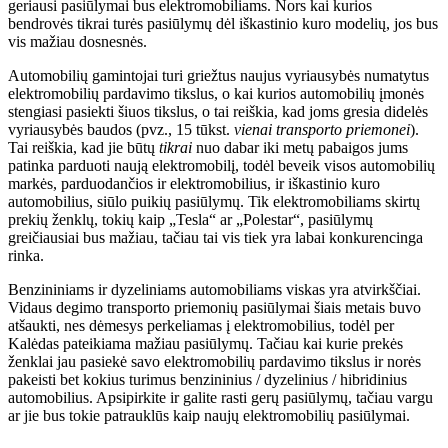
geriausi pasiūlymai bus elektromobiliams. Nors kai kurios
bendrovės tikrai turės pasiūlymų dėl iškastinio kuro modelių, jos bus
vis mažiau dosnesnės.
Automobilių gamintojai turi griežtus naujus vyriausybės numatytus
elektromobilių pardavimo tikslus, o kai kurios automobilių įmonės
stengiasi pasiekti šiuos tikslus, o tai reiškia, kad joms gresia didelės
vyriausybės baudos (pvz., 15 tūkst.
vienai transporto priemonei
).
Tai reiškia, kad jie būtų
tikrai
nuo dabar iki metų pabaigos jums
patinka parduoti naują elektromobilį, todėl beveik visos automobilių
markės, parduodančios ir elektromobilius, ir iškastinio kuro
automobilius, siūlo puikių pasiūlymų. Tik elektromobiliams skirtų
prekių ženklų, tokių kaip „Tesla“ ar „Polestar“, pasiūlymų
greičiausiai bus mažiau, tačiau tai vis tiek yra labai konkurencinga
rinka.
Benzininiams ir dyzeliniams automobiliams viskas yra atvirkščiai.
Vidaus degimo transporto priemonių pasiūlymai šiais metais buvo
atšaukti, nes dėmesys perkeliamas į elektromobilius, todėl per
Kalėdas pateikiama mažiau pasiūlymų. Tačiau kai kurie prekės
ženklai jau pasiekė savo elektromobilių pardavimo tikslus ir norės
pakeisti bet kokius turimus benzininius / dyzelinius / hibridinius
automobilius. Apsipirkite ir galite rasti gerų pasiūlymų, tačiau vargu
ar jie bus tokie patrauklūs kaip naujų elektromobilių pasiūlymai.