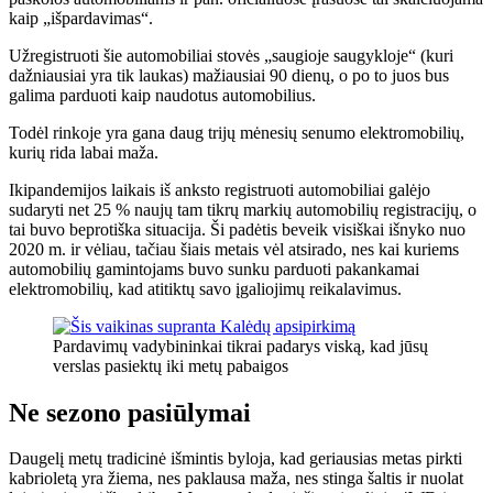
kaip „išpardavimas“.
Užregistruoti šie automobiliai stovės „saugioje saugykloje“ (kuri
dažniausiai yra tik laukas) mažiausiai 90 dienų, o po to juos bus
galima parduoti kaip naudotus automobilius.
Todėl rinkoje yra gana daug trijų mėnesių senumo elektromobilių,
kurių rida labai maža.
Ikipandemijos laikais iš anksto registruoti automobiliai galėjo
sudaryti net 25 % naujų tam tikrų markių automobilių registracijų, o
tai buvo beprotiška situacija. Ši padėtis beveik visiškai išnyko nuo
2020 m. ir vėliau, tačiau šiais metais vėl atsirado, nes kai kuriems
automobilių gamintojams buvo sunku parduoti pakankamai
elektromobilių, kad atitiktų savo įgaliojimų reikalavimus.
Pardavimų vadybininkai tikrai padarys viską, kad jūsų
verslas pasiektų iki metų pabaigos
Ne sezono pasiūlymai
Daugelį metų tradicinė išmintis byloja, kad geriausias metas pirkti
kabrioletą yra žiema, nes paklausa maža, nes stinga šaltis ir nuolat