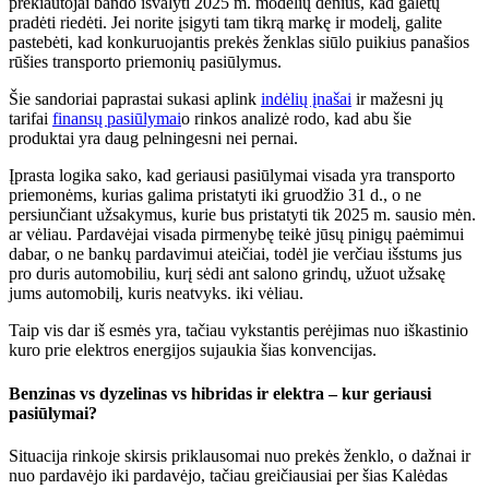
prekiautojai bando išvalyti 2025 m. modelių denius, kad galėtų
pradėti riedėti. Jei norite įsigyti tam tikrą markę ir modelį, galite
pastebėti, kad konkuruojantis prekės ženklas siūlo puikius panašios
rūšies transporto priemonių pasiūlymus.
Šie sandoriai paprastai sukasi aplink
indėlių įnašai
ir mažesni jų
tarifai
finansų pasiūlymai
o rinkos analizė rodo, kad abu šie
produktai yra daug pelningesni nei pernai.
Įprasta logika sako, kad geriausi pasiūlymai visada yra transporto
priemonėms, kurias galima pristatyti iki gruodžio 31 d., o ne
persiunčiant užsakymus, kurie bus pristatyti tik 2025 m. sausio mėn.
ar vėliau. Pardavėjai visada pirmenybę teikė jūsų pinigų paėmimui
dabar, o ne bankų pardavimui ateičiai, todėl jie verčiau išstums jus
pro duris automobiliu, kurį sėdi ant salono grindų, užuot užsakę
jums automobilį, kuris neatvyks. iki vėliau.
Taip vis dar iš esmės yra, tačiau vykstantis perėjimas nuo iškastinio
kuro prie elektros energijos sujaukia šias konvencijas.
Benzinas vs dyzelinas vs hibridas ir elektra – kur geriausi
pasiūlymai?
Situacija rinkoje skirsis priklausomai nuo prekės ženklo, o dažnai ir
nuo pardavėjo iki pardavėjo, tačiau greičiausiai per šias Kalėdas