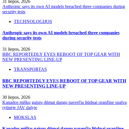
31 liepos, 2026
Anthropic says its own AI models breached three companies during
security tests
TECHNOLOGIJOS
Anthropic says its own AI models breached three companies
during security tests
31 liepos, 2026
BBC REPORTEDLY EYES REBOOT OF TOP GEAR WITH
NEW PRESENTING LINE-UP
TRANSPORTAS
BBC REPORTEDLY EYES REBOOT OF TOP GEAR WITH
NEW PRESENTING LINE-UP
30 liepos, 2026
Kanados miškų gaisrų dūmai dangų paverčia liūdnai oranžine spalva
rytinėje JAV dalyje
MOKSLAS
Kanados miškų gaisrų dūmai dangų paverčia liūdnai oranžine