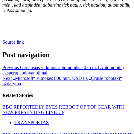
mėn., kad atspindėtų dabartinę tiek naujų, tiek naudotų automobilių
rinkos situaciją.
Source link
Post navigation
Previous
Geriausias vidutinis automobilis 2025 m. | Automobilių
ekspertų apdovanojimai
Next
„Microsoft“ sumokės 800 mln. USD už „Cruise robotaxi“
uždarymą
Related Stories
BBC REPORTEDLY EYES REBOOT OF TOP GEAR WITH
NEW PRESENTING LINE-UP
TRANSPORTAS