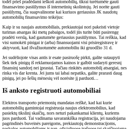
todėl prieš pradėdami ieškoti automobilių, tikrai turėtumėte gauti
finansavimo pasiūlymus iš internetinių skolintojų. Jei norite gauti
pasiūlymų, čia suapvalinome kai kuriuos geriausius JK naudotų
automobilių finansavimo teikėjus:
Kaip ir su naujais automobiliais, prekiautojai nori pakeisti vietoje
turimas atsargas iki metų pabaigos, todėl jūs turite būti pasirengę
pradėti verslą, kad gautumėte geriausius pasiūlymus. Tai reiškia, kad
visi sumokėti pinigai ir (arba) finansuojami visi prisiregistravę ir
aktyvuoti, kad išvažiuotumėte automobiliu iki gruodžio 31 d.
Jei sudėliojote visas antis ir esate pasiruošę pirkti, galite sutaupyti
šiek tiek pinigų iš reklamuojamos kainos ir galbūt sudaryti geresnį
finansinį sandorį nei įprastai. Tačiau rinkitės automobilį atsargiai, nes
rinka vis dar krenta. Jei jums tai labai nepatiks, galite prarasti daug
pinigų, jei po šešių mėnesių vėl norėsite jį parduoti…
Iš anksto registruoti automobiliai
Elektros transporto priemonių mandatas reiškė, kad kai kurie
automobilių gamintojai registruoja naujus elektromobilius, kad
pasiektų tikslinį skaičių, nors neturi pakankamai klientų, kuriems
juos parduoti. Tai vadinama savarankiška registracija, jei naudojama
pagrindinės buveinės pareigoms, prekiautojų demonstracijoms,
paskolos automobiliams ir pan. oficialiuose įrašuose tai skaičiuojama