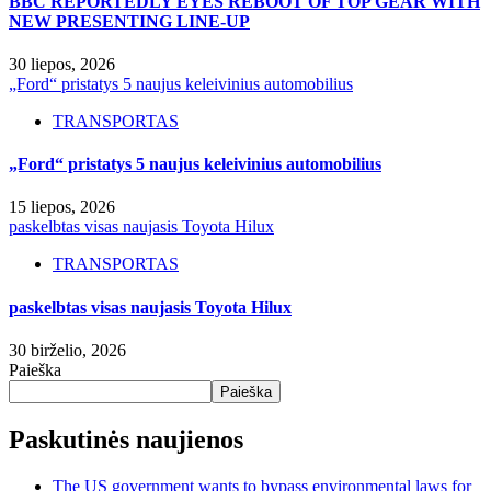
BBC REPORTEDLY EYES REBOOT OF TOP GEAR WITH
NEW PRESENTING LINE-UP
30 liepos, 2026
„Ford“ pristatys 5 naujus keleivinius automobilius
TRANSPORTAS
„Ford“ pristatys 5 naujus keleivinius automobilius
15 liepos, 2026
paskelbtas visas naujasis Toyota Hilux
TRANSPORTAS
paskelbtas visas naujasis Toyota Hilux
30 birželio, 2026
Paieška
Paieška
Paskutinės naujienos
The US government wants to bypass environmental laws for