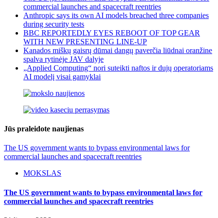
commercial launches and spacecraft reentries
Anthropic says its own AI models breached three companies
during security tests
BBC REPORTEDLY EYES REBOOT OF TOP GEAR
WITH NEW PRESENTING LINE-UP
Kanados miškų gaisrų dūmai dangų paverčia liūdnai oranžine
spalva rytinėje JAV dalyje
„Applied Computing“ nori suteikti naftos ir dujų operatoriams
AI modelį visai gamyklai
Jūs praleidote naujienas
The US government wants to bypass environmental laws for
commercial launches and spacecraft reentries
MOKSLAS
The US government wants to bypass environmental laws for
commercial launches and spacecraft reentries