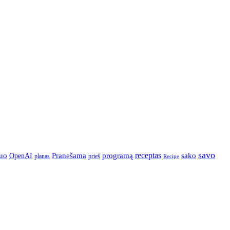
savo
Pranešama
programą
receptas
sako
uo
OpenAI
prieš
planas
Recipe