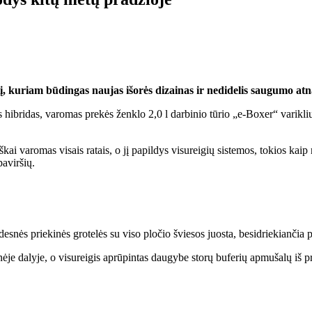
gį, kuriam būdingas naujas išorės dizainas ir nedidelis saugumo at
nus hibridas, varomas prekės ženklo 2,0 l darbinio tūrio „e-Boxer“ vari
škai varomas visais ratais, o jį papildys visureigių sistemos, tokios ka
paviršių.
desnės priekinės grotelės su viso pločio šviesos juosta, besidriekiančia p
ėje dalyje, o visureigis aprūpintas daugybe storų buferių apmušalų iš pr