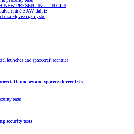
ing security tests
H NEW PRESENTING LINE-UP
alva rytinėje JAV dalyje
AI modelį visai gamyklai
l launches and spacecraft reentries
ercial launches and spacecraft reentries
urity tests
g security tests