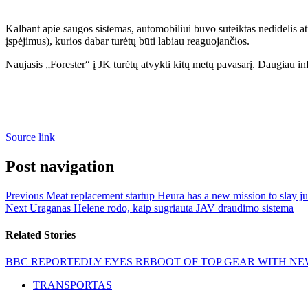
Kalbant apie saugos sistemas, automobiliui buvo suteiktas nedidelis a
įspėjimus), kurios dabar turėtų būti labiau reaguojančios.
Naujasis „Forester“ į JK turėtų atvykti kitų metų pavasarį. Daugiau info
Source link
Post navigation
Previous
Meat replacement startup Heura has a new mission to slay ju
Next
Uraganas Helene rodo, kaip sugriauta JAV draudimo sistema
Related Stories
BBC REPORTEDLY EYES REBOOT OF TOP GEAR WITH NE
TRANSPORTAS