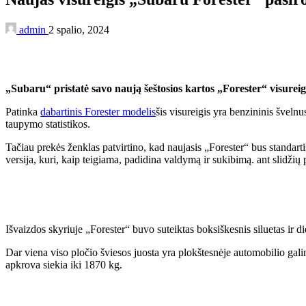
admin
2 spalio, 2024
„Subaru“ pristatė savo naują šeštosios kartos „Forester“ visurei
Patinka
dabartinis Forester modelis
šis visureigis yra benzininis švel
taupymo statistikos.
Tačiau prekės ženklas patvirtino, kad naujasis „Forester“ bus standarti
versija, kuri, kaip teigiama, padidina valdymą ir sukibimą. ant slidžių 
Išvaizdos skyriuje „Forester“ buvo suteiktas boksiškesnis siluetas ir di
Dar viena viso pločio šviesos juosta yra plokštesnėje automobilio galin
apkrova siekia iki 1870 kg.