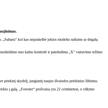
naujinimas.
kliu. „Subaru“ kol kas nepaskelbė jokios modelio našumo ar degalų
ip nusileidimo nuo kalno kontrolė ir patobulinta „X“ vairavimo režimo
er priekinį skydelį, jungiantį naujos išvaizdos priekinius žibintus.
iekio į galą. „Forester“ prošvaisa yra 22 centimetrai, o vilkimo