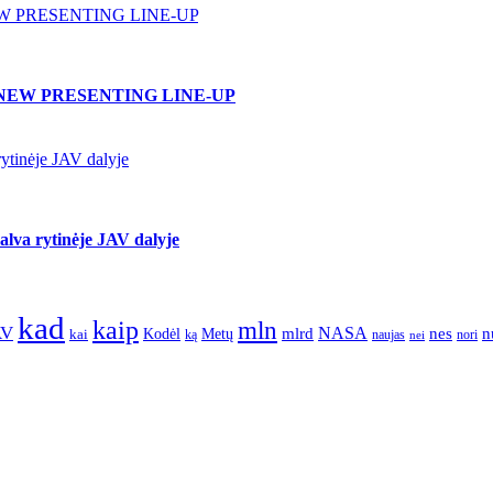
W PRESENTING LINE-UP
NEW PRESENTING LINE-UP
ytinėje JAV dalyje
lva rytinėje JAV dalyje
kad
kaip
mln
AV
NASA
nes
mlrd
n
kai
Kodėl
Metų
nori
ką
naujas
nei