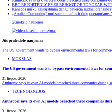
Anthropic says its own AI models breached three companies dur
BBC REPORTEDLY EYES REBOOT OF TOP GEAR WIT
Kanados miškų gaisrų dūmai dangų paverčia liūdnai oranžine sp
„Applied Computing“ nori suteikti naftos ir dujų operatoriams 
Jūs praleidote naujienas
The US government wants to bypass environmental laws for commercia
MOKSLAS
The US government wants to bypass environmental laws for comm
31 liepos, 2026
Anthropic says its own AI models breached three companies during sec
TECHNOLOGIJOS
Anthropic says its own AI models breached three companies durin
31 liepos, 2026