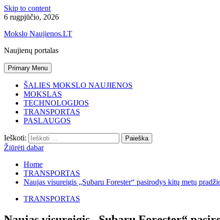
Skip to content
6 rugpjūčio, 2026
Mokslo Naujienos.LT
Naujienų portalas
Primary Menu
ŠALIES MOKSLO NAUJIENOS
MOKSLAS
TECHNOLOGIJOS
TRANSPORTAS
PASLAUGOS
Ieškoti:
Žiūrėti dabar
Home
TRANSPORTAS
Naujas visureigis „Subaru Forester“ pasirodys kitų metų pradži
TRANSPORTAS
Naujas visureigis „Subaru Forester“ pasir