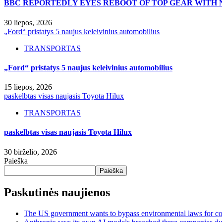
BBC REPORTEDLY EYES REBOOT OF TOP GEAR WITH 
30 liepos, 2026
„Ford“ pristatys 5 naujus keleivinius automobilius
TRANSPORTAS
„Ford“ pristatys 5 naujus keleivinius automobilius
15 liepos, 2026
paskelbtas visas naujasis Toyota Hilux
TRANSPORTAS
paskelbtas visas naujasis Toyota Hilux
30 birželio, 2026
Paieška
Paieška
Paskutinės naujienos
The US government wants to bypass environmental laws for com