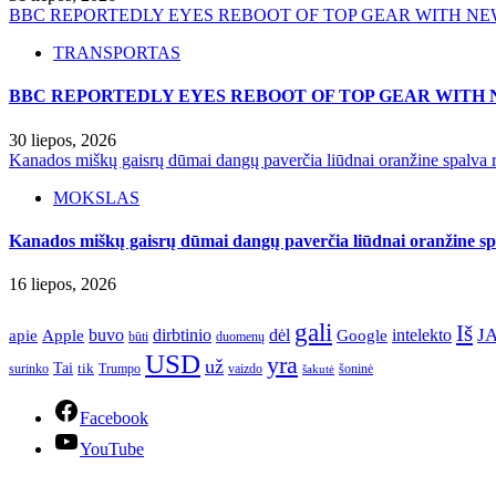
BBC REPORTEDLY EYES REBOOT OF TOP GEAR WITH NE
TRANSPORTAS
BBC REPORTEDLY EYES REBOOT OF TOP GEAR WITH 
30 liepos, 2026
Kanados miškų gaisrų dūmai dangų paverčia liūdnai oranžine spalva r
MOKSLAS
Kanados miškų gaisrų dūmai dangų paverčia liūdnai oranžine spa
16 liepos, 2026
gali
Iš
J
apie
buvo
dirbtinio
dėl
intelekto
Apple
Google
būti
duomenų
USD
yra
už
Tai
tik
surinko
Trumpo
vaizdo
šoninė
šakutė
Facebook
YouTube