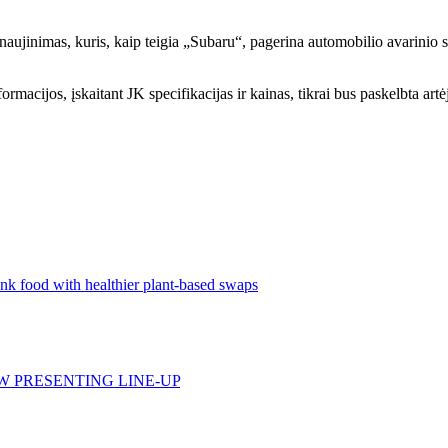
tnaujinimas, kuris, kaip teigia „Subaru“, pagerina automobilio avarinio
rmacijos, įskaitant JK specifikacijas ir kainas, tikrai bus paskelbta artė
nk food with healthier plant-based swaps
W PRESENTING LINE-UP