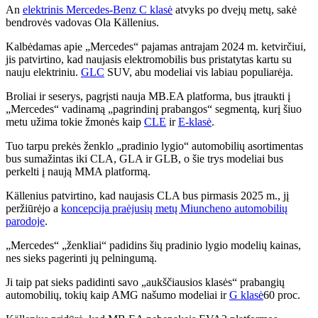
An
elektrinis Mercedes-Benz C klasė
atvyks po dvejų metų, sakė
bendrovės vadovas Ola Källenius.
Kalbėdamas apie „Mercedes“ pajamas antrajam 2024 m. ketvirčiui,
jis patvirtino, kad naujasis elektromobilis bus pristatytas kartu su
nauju elektriniu.
GLC
SUV, abu modeliai vis labiau populiarėja.
Broliai ir seserys, pagrįsti nauja MB.EA platforma, bus įtraukti į
„Mercedes“ vadinamą „pagrindinį prabangos“ segmentą, kurį šiuo
metu užima tokie žmonės kaip
CLE
ir
E-klasė
.
Tuo tarpu prekės ženklo „pradinio lygio“ automobilių asortimentas
bus sumažintas iki CLA, GLA ir GLB, o šie trys modeliai bus
perkelti į naują MMA platformą.
Kä
llenius
patvirtino, kad naujasis CLA bus pirmasis 2025 m., jį
peržiūrėjo a
koncepcija praėjusių metų Miuncheno automobilių
parodoje
.
„Mercedes“ „ženkliai“ padidins šių pradinio lygio modelių kainas,
nes sieks pagerinti jų pelningumą.
Ji taip pat sieks padidinti savo „aukščiausios klasės“ prabangių
automobilių, tokių kaip AMG našumo modeliai ir
G klasė
60 proc.