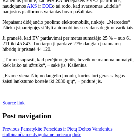
Kä
llenius
pridūrė, kad MB.EA nebepakeis EVA2 platformos,
naudojamos
AKS
ir
EQE
o tai rodo, kad svarstomas „didelis“
naujosios platformos variantas buvo pašalintas.
Nepaisant didėjančio puolimo elektromobilių rinkoje, „Mercedes“
išlieka įsipareigojęs siūlyti automobilius su vidaus degimo varikliais.
Ji pranešė, kad EV pardavimai per metus sumažėjo 25 % – nuo ​​61
211 iki 45 843. Tuo tarpu ji pardavė 27% daugiau įkraunamų
hibridų ir pristatė 44 120.
„Turime suprasti, kad perėjimo greitis, beveik neįmanoma numatyti,
kiek laiko tai užtruks“, – sakė jis.
Kä
llenius
.
„Esame viena iš tų nedaugelio įmonių, kurios turi geras sąlygas
žaisti lankstumo kortele iki 2030-ųjų“, – pridūrė jis.
Source link
Post navigation
Previous
Pamatykite Perseidus ir Pietų Deltos Vandenius
stulbinančiame dvigubame meteorų duše