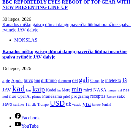
BBC REPORTEDLY EYES REBOOT OF TOP GEAR WITH
NEW PRESENTING LINE-UP
30 liepos, 2026
Kanados miškų gaisrų dūmai dangų paverčia liūdnai oranžine spalva
rytinėje JAV dalyje
MOKSLAS
Kanados miškų gaisrų dūmai dangų paverčia liūdnai oranžine
spalva rytinėje JAV dalyje
16 liepos, 2026
gali
Iš
apie
buvo
dirbtinio
dėl
intelekto
Apple
Google
būti
duomenų
kad
kaip
mln
JAV
NASA
nes
mlrd
kai
Kodėl
Metų
ką
naujas
nei
Pranešama
programą
receptas
sako
nuo
OpenAI
nori
prieš
planas
Recipe
USD
yra
savo
už
Tai
tik
surinko
Trumpo
vaizdo
šoninė
šakutė
Facebook
YouTube