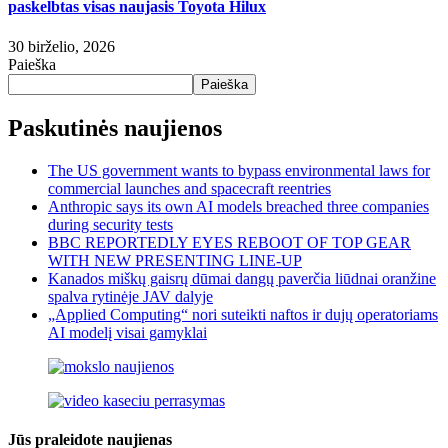
paskelbtas visas naujasis Toyota Hilux
30 birželio, 2026
Paieška
Paieška
Paskutinės naujienos
The US government wants to bypass environmental laws for
commercial launches and spacecraft reentries
Anthropic says its own AI models breached three companies
during security tests
BBC REPORTEDLY EYES REBOOT OF TOP GEAR
WITH NEW PRESENTING LINE-UP
Kanados miškų gaisrų dūmai dangų paverčia liūdnai oranžine
spalva rytinėje JAV dalyje
„Applied Computing“ nori suteikti naftos ir dujų operatoriams
AI modelį visai gamyklai
Jūs praleidote naujienas