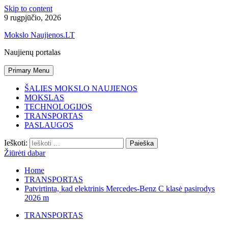
Skip to content
9 rugpjūčio, 2026
Mokslo Naujienos.LT
Naujienų portalas
Primary Menu
ŠALIES MOKSLO NAUJIENOS
MOKSLAS
TECHNOLOGIJOS
TRANSPORTAS
PASLAUGOS
Ieškoti:
Žiūrėti dabar
Home
TRANSPORTAS
Patvirtinta, kad elektrinis Mercedes-Benz C klasė pasirodys
2026 m
TRANSPORTAS