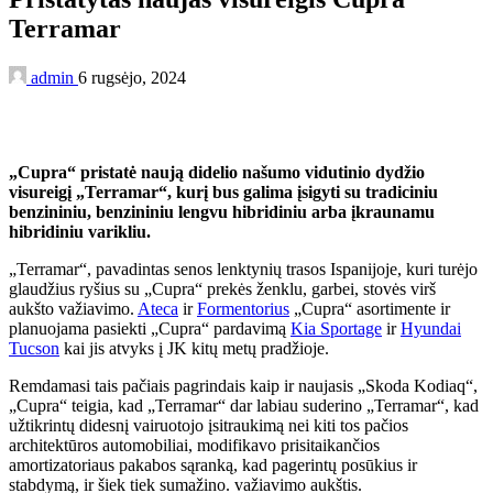
Terramar
admin
6 rugsėjo, 2024
„Cupra“ pristatė naują didelio našumo vidutinio dydžio
visureigį „Terramar“, kurį bus galima įsigyti su tradiciniu
benzininiu, benzininiu lengvu hibridiniu arba įkraunamu
hibridiniu varikliu.
„Terramar“, pavadintas senos lenktynių trasos Ispanijoje, kuri turėjo
glaudžius ryšius su „Cupra“ prekės ženklu, garbei, stovės virš
aukšto važiavimo.
Ateca
ir
Formentorius
„Cupra“ asortimente ir
planuojama pasiekti „Cupra“ pardavimą
Kia Sportage
ir
Hyundai
Tucson
kai jis atvyks į JK kitų metų pradžioje.
Remdamasi tais pačiais pagrindais kaip ir naujasis „Skoda Kodiaq“,
„Cupra“ teigia, kad „Terramar“ dar labiau suderino „Terramar“, kad
užtikrintų didesnį vairuotojo įsitraukimą nei kiti tos pačios
architektūros automobiliai, modifikavo prisitaikančios
amortizatoriaus pakabos sąranką, kad pagerintų posūkius ir
stabdymą, ir šiek tiek sumažino. važiavimo aukštis.