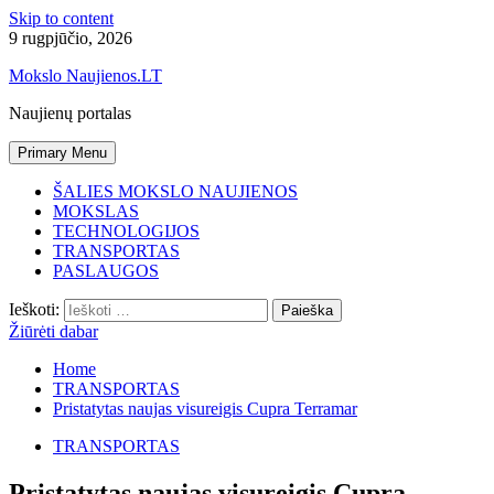
Skip to content
9 rugpjūčio, 2026
Mokslo Naujienos.LT
Naujienų portalas
Primary Menu
ŠALIES MOKSLO NAUJIENOS
MOKSLAS
TECHNOLOGIJOS
TRANSPORTAS
PASLAUGOS
Ieškoti:
Žiūrėti dabar
Home
TRANSPORTAS
Pristatytas naujas visureigis Cupra Terramar
TRANSPORTAS
Pristatytas naujas visureigis Cupra