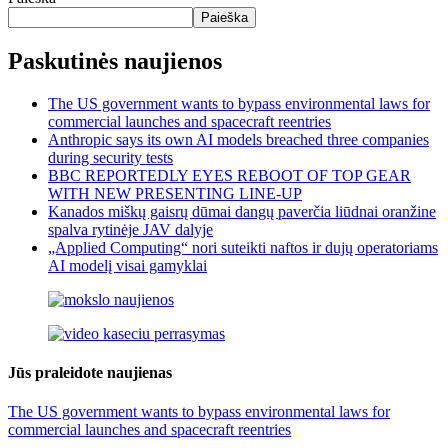
Paieška
Paskutinės naujienos
The US government wants to bypass environmental laws for
commercial launches and spacecraft reentries
Anthropic says its own AI models breached three companies
during security tests
BBC REPORTEDLY EYES REBOOT OF TOP GEAR
WITH NEW PRESENTING LINE-UP
Kanados miškų gaisrų dūmai dangų paverčia liūdnai oranžine
spalva rytinėje JAV dalyje
„Applied Computing“ nori suteikti naftos ir dujų operatoriams
AI modelį visai gamyklai
Jūs praleidote naujienas
The US government wants to bypass environmental laws for
commercial launches and spacecraft reentries