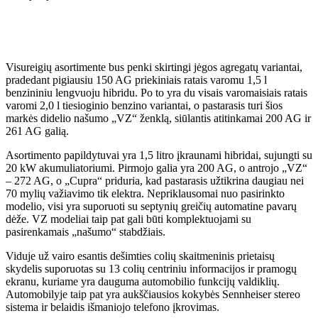
Visureigių asortimente bus penki skirtingi jėgos agregatų variantai,
pradedant pigiausiu 150 AG priekiniais ratais varomu 1,5 l
benzininiu lengvuoju hibridu. Po to yra du visais varomaisiais ratais
varomi 2,0 l tiesioginio benzino variantai, o pastarasis turi šios
markės didelio našumo „VZ“ ženklą, siūlantis atitinkamai 200 AG ir
261 AG galią.
Asortimento papildytuvai yra 1,5 litro įkraunami hibridai, sujungti su
20 kW akumuliatoriumi. Pirmojo galia yra 200 AG, o antrojo „VZ“
– 272 AG, o „Cupra“ priduria, kad pastarasis užtikrina daugiau nei
70 mylių važiavimo tik elektra. Nepriklausomai nuo pasirinkto
modelio, visi yra suporuoti su septynių greičių automatine pavarų
dėže. VZ modeliai taip pat gali būti komplektuojami su
pasirenkamais „našumo“ stabdžiais.
Viduje už vairo esantis dešimties colių skaitmeninis prietaisų
skydelis suporuotas su 13 colių centriniu informacijos ir pramogų
ekranu, kuriame yra dauguma automobilio funkcijų valdiklių.
Automobilyje taip pat yra aukščiausios kokybės Sennheiser stereo
sistema ir belaidis išmaniojo telefono įkrovimas.