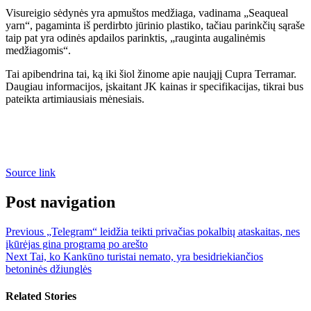
Visureigio sėdynės yra apmuštos medžiaga, vadinama „Seaqueal
yarn“, pagaminta iš perdirbto jūrinio plastiko, tačiau parinkčių sąraše
taip pat yra odinės apdailos parinktis, „rauginta augalinėmis
medžiagomis“.
Tai apibendrina tai, ką iki šiol žinome apie naująjį Cupra Terramar.
Daugiau informacijos, įskaitant JK kainas ir specifikacijas, tikrai bus
pateikta artimiausiais mėnesiais.
Source link
Post navigation
Previous
„Telegram“ leidžia teikti privačias pokalbių ataskaitas, nes
įkūrėjas gina programą po arešto
Next
Tai, ko Kankūno turistai nemato, yra besidriekiančios
betoninės džiunglės
Related Stories