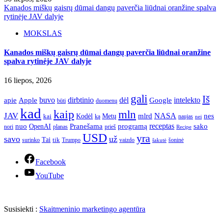
Kanados miškų gaisrų dūmai dangų paverčia liūdnai oranžine spalva
rytinėje JAV dalyje
MOKSLAS
Kanados miškų gaisrų dūmai dangų paverčia liūdnai oranžine
spalva rytinėje JAV dalyje
16 liepos, 2026
gali
Iš
apie
buvo
dirbtinio
dėl
intelekto
Apple
Google
būti
duomenų
kad
kaip
mln
JAV
NASA
nes
mlrd
kai
Kodėl
Metų
ką
naujas
nei
Pranešama
programą
receptas
sako
nuo
OpenAI
nori
prieš
planas
Recipe
USD
yra
savo
už
Tai
tik
surinko
Trumpo
vaizdo
šoninė
šakutė
Facebook
YouTube
Susisiekti :
Skaitmeninio marketingo agentūra