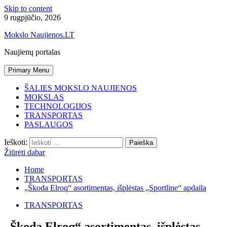
Skip to content
9 rugpjūčio, 2026
Mokslo Naujienos.LT
Naujienų portalas
Primary Menu
ŠALIES MOKSLO NAUJIENOS
MOKSLAS
TECHNOLOGIJOS
TRANSPORTAS
PASLAUGOS
Ieškoti:
Žiūrėti dabar
Home
TRANSPORTAS
„Škoda Elroq“ asortimentas, išplėstas „Sportline“ apdaila
TRANSPORTAS
„Škoda Elroq“ asortimentas, išplėstas