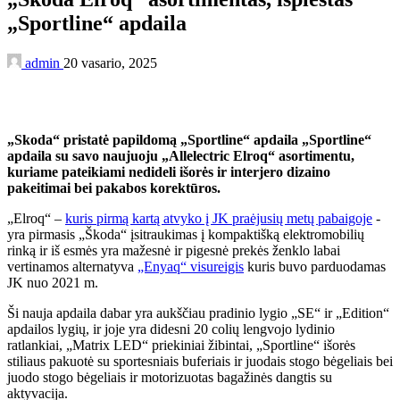
„Sportline“ apdaila
admin
20 vasario, 2025
„Skoda“ pristatė papildomą „Sportline“ apdaila „Sportline“
apdaila su savo naujuoju „Allelectric Elroq“ asortimentu,
kuriame pateikiami nedideli išorės ir interjero dizaino
pakeitimai bei pakabos korektūros.
„Elroq“ –
kuris pirmą kartą atvyko į JK praėjusių metų pabaigoje
-
yra pirmasis „Škoda“ įsitraukimas į kompaktišką elektromobilių
rinką ir iš esmės yra mažesnė ir pigesnė prekės ženklo labai
vertinamos alternatyva
„Enyaq“ visureigis
kuris buvo parduodamas
JK nuo 2021 m.
Ši nauja apdaila dabar yra aukščiau pradinio lygio „SE“ ir „Edition“
apdailos lygių, ir joje yra didesni 20 colių lengvojo lydinio
ratlankiai, „Matrix LED“ priekiniai žibintai, „Sportline“ išorės
stiliaus pakuotė su sportesniais buferiais ir juodais stogo bėgeliais bei
juodo stogo bėgeliais ir motorizuotas bagažinės dangtis su
aktyvacija.