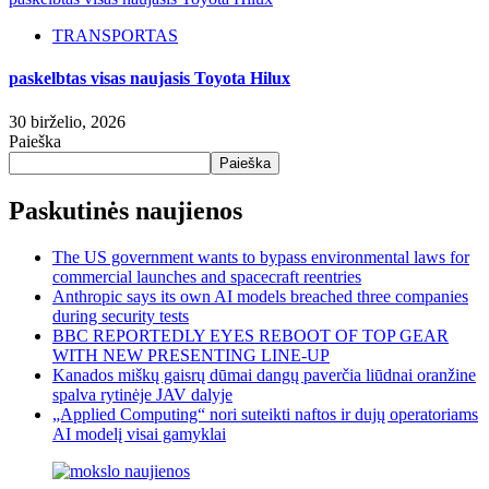
TRANSPORTAS
paskelbtas visas naujasis Toyota Hilux
30 birželio, 2026
Paieška
Paieška
Paskutinės naujienos
The US government wants to bypass environmental laws for
commercial launches and spacecraft reentries
Anthropic says its own AI models breached three companies
during security tests
BBC REPORTEDLY EYES REBOOT OF TOP GEAR
WITH NEW PRESENTING LINE-UP
Kanados miškų gaisrų dūmai dangų paverčia liūdnai oranžine
spalva rytinėje JAV dalyje
„Applied Computing“ nori suteikti naftos ir dujų operatoriams
AI modelį visai gamyklai