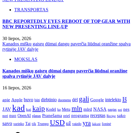
TRANSPORTAS
BBC REPORTEDLY EYES REBOOT OF TOP GEAR WITH
NEW PRESENTING LINE-UP
30 liepos, 2026
Kanados miškų gaisrų dūmai dangų paverčia liūdnai oranžine spalva
rytinėje JAV dalyje
MOKSLAS
Kanados miškų gaisrų dūmai dangų paverčia liūdnai oranžine
spalva rytinėje JAV dalyje
16 liepos, 2026
gali
Iš
apie
buvo
dirbtinio
dėl
intelekto
Apple
Google
būti
duomenų
kad
kaip
mln
JAV
NASA
nes
mlrd
kai
Kodėl
Metų
ką
naujas
nei
Pranešama
programą
receptas
sako
nuo
OpenAI
nori
prieš
planas
Recipe
USD
yra
savo
už
Tai
tik
surinko
Trumpo
vaizdo
šoninė
šakutė