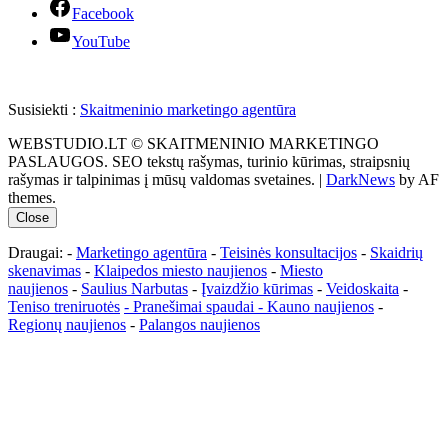
Facebook
YouTube
Susisiekti :
Skaitmeninio marketingo agentūra
WEBSTUDIO.LT © SKAITMENINIO MARKETINGO
PASLAUGOS. SEO tekstų rašymas, turinio kūrimas, straipsnių
rašymas ir talpinimas į mūsų valdomas svetaines.
|
DarkNews
by AF
themes.
Close
Draugai: -
Marketingo agentūra
-
Teisinės konsultacijos
-
Skaidrių
skenavimas
-
Klaipedos miesto naujienos
-
Miesto
naujienos
-
Saulius Narbutas
-
Įvaizdžio kūrimas
-
Veidoskaita
-
Teniso treniruotės
- Pranešimai spaudai -
Kauno naujienos
-
Regionų naujienos
-
Palangos naujienos