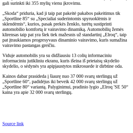
gali surinkti iki 355 mylių vienu įkrovimu.
„Skoda“ priduria, kad ji taip pat pakeitė pakabos pakeitimus tik
„Sportline 85“ su „Specialiai suderintomis spyruoklėmis ir
sklendėmis“, kurios, pasak prekės ženklo, turėtų sustiprinti
automobilio komfortą ir vairavimo dinamiką. Automobilių žemės
klirensas taip pat yra šiek tiek mažesnis už standartinį „Elroq“, taip
pat įtraukiamos progresyvaus dinaminio vairavimo, kuris sumažina
vairavimo pastangas greičiu.
Viduje automobilis yra su didžiausiu 13 colių informaciniu
informaciniu jutikliniu ekranu, kuris išeina iš prietaisų skydelio
skydelio, o sėdynės yra apipjaustytos mikrosuede ir dirbtine oda.
Kainos dabar prasideda į šiaurę nuo 37 000 svarų sterlingų už
„Sportline 60“, padidėjus iki beveik 42 000 svarų sterlingų už
„Sportline 80“ variantą. Palyginimui, pradinio lygio „Elroq 'SE 50“
kaina yra apie 32 000 svarų sterlingų.
Source link