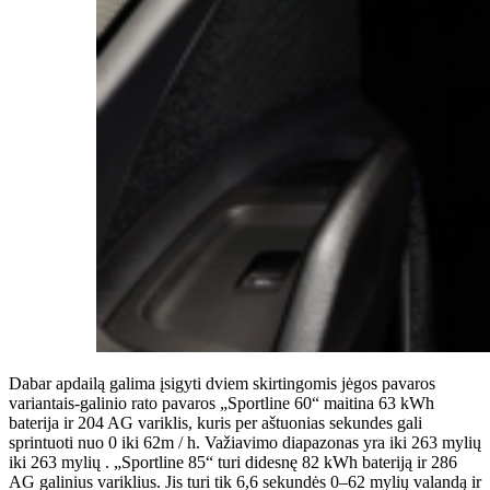
Dabar apdailą galima įsigyti dviem skirtingomis jėgos pavaros
variantais-galinio rato pavaros „Sportline 60“ maitina 63 kWh
baterija ir 204 AG variklis, kuris per aštuonias sekundes gali
sprintuoti nuo 0 iki 62m / h. Važiavimo diapazonas yra iki 263 mylių
iki 263 mylių . „Sportline 85“ turi didesnę 82 kWh bateriją ir 286
AG galinius variklius. Jis turi tik 6,6 sekundės 0–62 mylių valandą ir