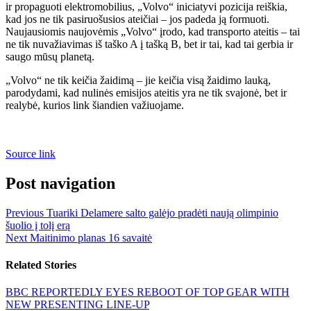
ir propaguoti elektromobilius, „Volvo“ iniciatyvi pozicija reiškia,
kad jos ne tik pasiruošusios ateičiai – jos padeda ją formuoti.
Naujausiomis naujovėmis „Volvo“ įrodo, kad transporto ateitis – tai
ne tik nuvažiavimas iš taško A į tašką B, bet ir tai, kad tai gerbia ir
saugo mūsų planetą.
„Volvo“ ne tik keičia žaidimą – jie keičia visą žaidimo lauką,
parodydami, kad nulinės emisijos ateitis yra ne tik svajonė, bet ir
realybė, kurios link šiandien važiuojame.
Source link
Post navigation
Previous
Tuariki Delamere salto galėjo pradėti naują olimpinio
šuolio į tolį erą
Next
Maitinimo planas 16 savaitė
Related Stories
BBC REPORTEDLY EYES REBOOT OF TOP GEAR WITH
NEW PRESENTING LINE-UP