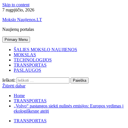
Skip to content
7 rugpjūčio, 2026
Mokslo Naujienos.LT
Naujienų portalas
Primary Menu
ŠALIES MOKSLO NAUJIENOS
MOKSLAS
TECHNOLOGIJOS
TRANSPORTAS
PASLAUGOS
Ieškoti:
Žiūrėti dabar
Home
TRANSPORTAS
„Volvo“ pastangos siekti nulinės emisijos: Europos vedimas į
ekologiškesnę ateitį
TRANSPORTAS