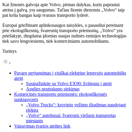
Kai žmonės galvoja apie Volvo, pirmas dalykas, kuris paprastai
ateina į galvą, yra saugumas. Tačiau šiomis dienomis „Volvo“ taip
pat kelia bangas kaip tvaraus transporto lyderė.
Europai griežtinant aplinkosaugos taisykles, o pasauliui pereinant
prie ekologiškesnių, švaresnių transporto priemonių, „Volvo“ yra
priešakyje, diegdama įdomias naujas nulinės emisijos technologijas
tiek savo lengviesiems, tiek komerciniams automobiliams.
Turinys
Pavarų perjungimas į visiškai elektrinę lengvųjų automobilių
ateitį
Susipažinkite su Volvo EX90: žvilgsnis į ateitį
Anglies neutralumo siekimas
Komercinės transporto priemonės: ekologiškesnės
sunkiasvorės
„Volvo Trucks“: krovinių vežimo išradimas naudojant
elektrą
„Volvo“ autobusai: švaresnis viešasis transportas
miestams
Vairavimas tvarios ateities link