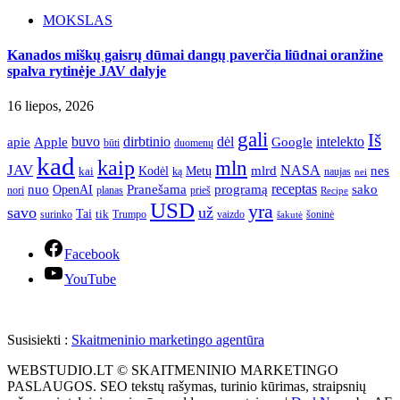
MOKSLAS
Kanados miškų gaisrų dūmai dangų paverčia liūdnai oranžine
spalva rytinėje JAV dalyje
16 liepos, 2026
gali
Iš
apie
buvo
dirbtinio
dėl
intelekto
Apple
Google
būti
duomenų
kad
kaip
mln
JAV
NASA
nes
mlrd
kai
Kodėl
Metų
ką
naujas
nei
Pranešama
programą
receptas
sako
nuo
OpenAI
nori
prieš
planas
Recipe
USD
yra
savo
už
Tai
tik
surinko
Trumpo
vaizdo
šoninė
šakutė
Facebook
YouTube
Susisiekti :
Skaitmeninio marketingo agentūra
WEBSTUDIO.LT © SKAITMENINIO MARKETINGO
PASLAUGOS. SEO tekstų rašymas, turinio kūrimas, straipsnių