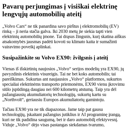
Pavarų perjungimas į visiškai elektrinę
lengvųjų automobilių ateitį
„Volvo Cars“ ne tik panardina savo pirštus į elektromobilių (EV)
rinką – ji neria stačia galva. Iki 2030 metų jie siekia tapti vien
elektrinių automobilių įmone. Tai drąsus žingsnis, kurį skatina aiškus
atsakomybės jausmas padėti kovoti su klimato kaita ir sumažinti
vairavimo poveikį aplinkai.
Susipažinkite su Volvo EX90: žvilgsnis į ateitį
Vienas iš išskirtinių naujosios „Volvo“ serijos modelių yra EX90, jų
pavyzdinis elektrinis visureigis. Tai ne bet koks automobilis; tai
pareiškimas. Sukurtas ant naujausios „Volvo“ platformos, sukurtos
specialiai elektrinėms transporto priemonėms, EX90 vienu įkrovimu
siūlo įspūdingą daugiau nei 600 kilometrų atstumą. Taip yra dėl
pažangiausių akumuliatorių technologijų, sukurtų kartu su
„Northvolt“, geriausiu Europos akumuliatorių gamintoju.
Tačiau EX90 yra ne tik diapazonas. Jame taip pat gausu
technologijų, įskaitant pažangius jutiklius ir AI programinę įrangą,
kuri ne tik padidina saugumą, bet ir daro automobilį efektyvesnį.
Viduje „Volvo“ dėjo visas pastangas siekdamas tvarumo,