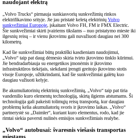
naudojant elektrą
„Volvo Trucks“ pirmauja sunkiasvorių sunkvežimių rinkos
elektrifikavimo srityje. Jie jau pristatė keletą elektrinių
Volvo
sunkvežimiai Europoje
, įskaitant Volvo FH, FM ir FMX Electric.
Šie sunkvežimiai skirti įvairiems tikslams – nuo ​​pristatymo mieste iki
ilgesnių reisų – ir vienu įkrovimu gali nuvažiuoti daugiau nei 300
kilometrų.
Kad šie sunkvežimiai būtų praktiški kasdieniam naudojimui,
„Volvo“ taip pat daug dėmesio skiria tvirto įkrovimo tinklo kūrimui.
Jie bendradarbiauja su energetikos įmonėmis ir įkrovimo
infrastruktūros tiekėjais, siekdami įrengti greitojo įkrovimo stotis
visoje Europoje, užtikrindami, kad šie sunkvežimiai galėtų kuo
daugiau važiuoti kelyje.
Be akumuliatorinių elektrinių sunkvežimių, „Volvo“ taip pat tiria
vandenilio kuro elementų technologiją, skirtą ilgiems atstumams. Ši
technologija gali pakeisti tolimųjų reisų transportą, kur daugiau
problemų kelia akumuliatorių svoris ir įkrovimo laikas. „Volvo“
partnerystė su „Daimler“, kuriant kuro elementus, rodo, kad jie
rimtai siekia paversti nulinės emisijos sunkvežimiais realybe.
„Volvo“ autobusai: švaresnis viešasis transportas
miestams