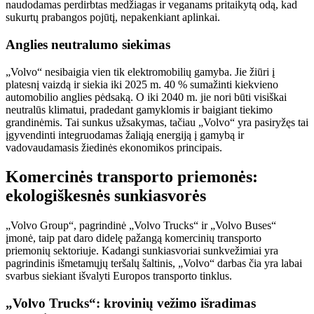
naudodamas perdirbtas medžiagas ir veganams pritaikytą odą, kad
sukurtų prabangos pojūtį, nepakenkiant aplinkai.
Anglies neutralumo siekimas
„Volvo“ nesibaigia vien tik elektromobilių gamyba. Jie žiūri į
platesnį vaizdą ir siekia iki 2025 m. 40 % sumažinti kiekvieno
automobilio anglies pėdsaką. O iki 2040 m. jie nori būti visiškai
neutralūs klimatui, pradedant gamyklomis ir baigiant tiekimo
grandinėmis. Tai sunkus užsakymas, tačiau „Volvo“ yra pasiryžęs tai
įgyvendinti integruodamas žaliąją energiją į gamybą ir
vadovaudamasis žiedinės ekonomikos principais.
Komercinės transporto priemonės:
ekologiškesnės sunkiasvorės
„Volvo Group“, pagrindinė „Volvo Trucks“ ir „Volvo Buses“
įmonė, taip pat daro didelę pažangą komercinių transporto
priemonių sektoriuje. Kadangi sunkiasvoriai sunkvežimiai yra
pagrindinis išmetamųjų teršalų šaltinis, „Volvo“ darbas čia yra labai
svarbus siekiant išvalyti Europos transporto tinklus.
„Volvo Trucks“: krovinių vežimo išradimas