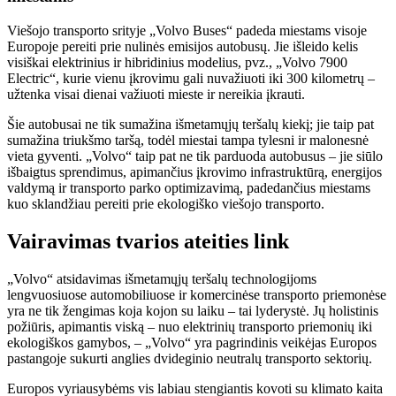
Viešojo transporto srityje „Volvo Buses“ padeda miestams visoje
Europoje pereiti prie nulinės emisijos autobusų. Jie išleido kelis
visiškai elektrinius ir hibridinius modelius, pvz., „Volvo 7900
Electric“, kurie vienu įkrovimu gali nuvažiuoti iki 300 kilometrų –
užtenka visai dienai važiuoti mieste ir nereikia įkrauti.
Šie autobusai ne tik sumažina išmetamųjų teršalų kiekį; jie taip pat
sumažina triukšmo taršą, todėl miestai tampa tylesni ir malonesnė
vieta gyventi. „Volvo“ taip pat ne tik parduoda autobusus – jie siūlo
išbaigtus sprendimus, apimančius įkrovimo infrastruktūrą, energijos
valdymą ir transporto parko optimizavimą, padedančius miestams
kuo sklandžiau pereiti prie ekologiško viešojo transporto.
Vairavimas tvarios ateities link
„Volvo“ atsidavimas išmetamųjų teršalų technologijoms
lengvuosiuose automobiliuose ir komercinėse transporto priemonėse
yra ne tik žengimas koja kojon su laiku – tai lyderystė. Jų holistinis
požiūris, apimantis viską – nuo ​​elektrinių transporto priemonių iki
ekologiškos gamybos, – „Volvo“ yra pagrindinis veikėjas Europos
pastangoje sukurti anglies dvideginio neutralų transporto sektorių.
Europos vyriausybėms vis labiau stengiantis kovoti su klimato kaita