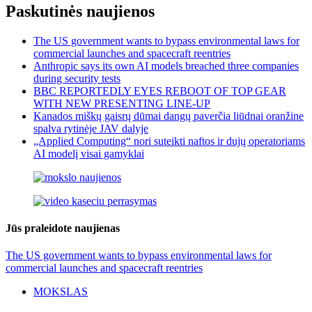
Paskutinės naujienos
The US government wants to bypass environmental laws for
commercial launches and spacecraft reentries
Anthropic says its own AI models breached three companies
during security tests
BBC REPORTEDLY EYES REBOOT OF TOP GEAR
WITH NEW PRESENTING LINE-UP
Kanados miškų gaisrų dūmai dangų paverčia liūdnai oranžine
spalva rytinėje JAV dalyje
„Applied Computing“ nori suteikti naftos ir dujų operatoriams
AI modelį visai gamyklai
Jūs praleidote naujienas
The US government wants to bypass environmental laws for
commercial launches and spacecraft reentries
MOKSLAS