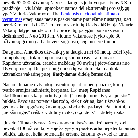
beveik 92 000 užtvankų šalyje – daugelis jų buvo pastatytos XX a.
pradžioje – vis labiau apmokestinamos dėl ekstremalių oro sąlygų,
ypač Vidurio Vakaruose. The
Penktasis nacionalinis klimato
vertinimas
Praėjusiais metais paskelbtame pranešime nustatyta, kad
per dešimtmetį iki 2021 m. metinis kritulių kiekis didžiojoje Vidurio
Vakarų dalyje padidėjo 5–15 procentų, palyginti su ankstesniu
dešimtmečiu. Nuo 2018 m. Vidurio Vakaruose įvyko apie 30
užtvankų gedimų arba beveik sugriuvo, teigiama vertinime.
Daugumai Amerikos užtvankų yra daugiau nei 60 metų, todėl kyla
komplikacijų, tokių kaip nuosėdų kaupimasis. Taip buvo su
Rapidano užtvanka, esančia maždaug 90 mylių į pietvakarius nuo
Dvynių miestų. Dėl per daug nuosėdų vanduo tekėjo aplink
užtvankos vakarinę pusę, išardydamas didelę žemės dalį.
Nacionaliniame užtvankų inventoriuje, duomenų bazėje, kurią
tvarko armijos inžinierių korpusas, 114 metų Rapidanas
klasifikuojamas kaip turintis „didelį“ pavojų, nors jis yra „prastos“
būklės. Pavojaus potencialas rodo, kiek tikėtina, kad užtvankos
gedimas keltų grėsmę žmonių gyvybei arba padarytų žalą turtui, o
„reikšmingas“ reiškia vidutinę riziką, o „didelis“ – didelę riziką.
„Inside Climate News“ šios duomenų bazės analizė parodė, kad
beveik 4100 užtvankų visoje šalyje yra prastos arba nepatenkinamos
būklės, taip pat kelia potencialią grėsmę žmonių gyvybei ar turtui.