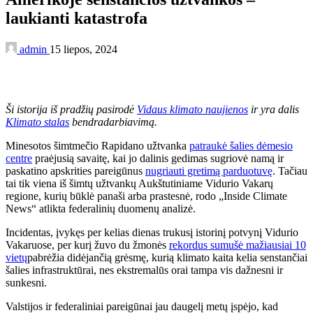
laukianti katastrofa
admin
15 liepos, 2024
Ši istorija iš pradžių
pasirodė
Vidaus klimato naujienos
ir yra dalis
Klimato stalas
bendradarbiavimą.
Minesotos šimtmečio Rapidano užtvanka
patraukė šalies dėmesio
centre
praėjusią savaitę, kai jo dalinis gedimas sugriovė namą ir
paskatino apskrities pareigūnus
nugriauti gretimą parduotuvę
. Tačiau
tai tik viena iš šimtų užtvankų Aukštutiniame Vidurio Vakarų
regione, kurių būklė panaši arba prastesnė, rodo „Inside Climate
News“ atlikta federalinių duomenų analizė.
Incidentas, įvykęs per kelias dienas trukusį istorinį potvynį Vidurio
Vakaruose, per kurį žuvo du žmonės
rekordus sumušė mažiausiai 10
vietų
pabrėžia didėjančią grėsmę, kurią klimato kaita kelia senstančiai
šalies infrastruktūrai, nes ekstremalūs orai tampa vis dažnesni ir
sunkesni.
Valstijos ir federaliniai pareigūnai jau daugelį metų įspėjo, kad