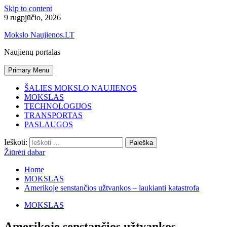
Skip to content
9 rugpjūčio, 2026
Mokslo Naujienos.LT
Naujienų portalas
Primary Menu
ŠALIES MOKSLO NAUJIENOS
MOKSLAS
TECHNOLOGIJOS
TRANSPORTAS
PASLAUGOS
Ieškoti:
Žiūrėti dabar
Home
MOKSLAS
Amerikoje senstančios užtvankos – laukianti katastrofa
MOKSLAS
Amerikoje senstančios užtvankos –