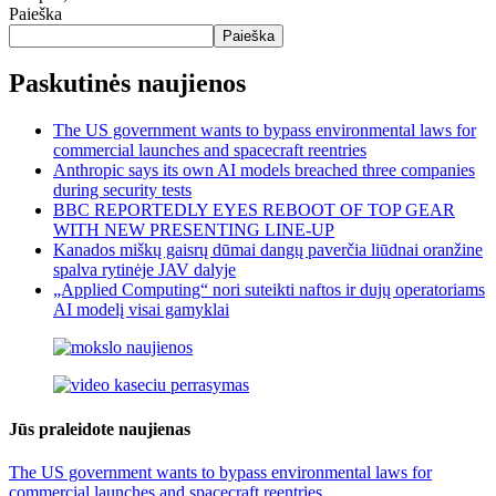
Paieška
Paieška
Paskutinės naujienos
The US government wants to bypass environmental laws for
commercial launches and spacecraft reentries
Anthropic says its own AI models breached three companies
during security tests
BBC REPORTEDLY EYES REBOOT OF TOP GEAR
WITH NEW PRESENTING LINE-UP
Kanados miškų gaisrų dūmai dangų paverčia liūdnai oranžine
spalva rytinėje JAV dalyje
„Applied Computing“ nori suteikti naftos ir dujų operatoriams
AI modelį visai gamyklai
Jūs praleidote naujienas
The US government wants to bypass environmental laws for
commercial launches and spacecraft reentries