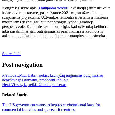
Kongresas skyrė apie
3 milijardai dolerių
Investicijų į infrastruktūrą
ir darbo vietų įstatyme, pasirašytame 2021 m., su užtvanka
susijusiems projektams. Užtvankos remontas miestams ir mažiems
miesteliams dažnai gali būti per brangus, ypač ilgalaikėje
perspektyvoje. Kai kurie savininkai teigia, kad užtvankų keitimas
arba pašalinimas gali būti geriausias pasirinkimas ir kad nors iš
anksto tai gali kainuoti daugiau, ilgainiui sutaupius tai apsimoka.
Source link
Post navigation
Previous
„Mitti Labs“ siekia, kad ryžių auginimas būtų mažiau
kenksmingas klimatui, pradedant Indijoje
Next
Viskas, ką reikia žinoti apie Lexus
Related Stories
The US government wants to bypass environmental laws for
commercial launches and spacecraft reentries