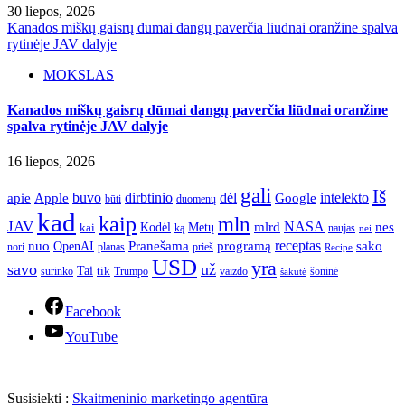
30 liepos, 2026
Kanados miškų gaisrų dūmai dangų paverčia liūdnai oranžine spalva
rytinėje JAV dalyje
MOKSLAS
Kanados miškų gaisrų dūmai dangų paverčia liūdnai oranžine
spalva rytinėje JAV dalyje
16 liepos, 2026
gali
Iš
apie
buvo
dirbtinio
dėl
intelekto
Apple
Google
būti
duomenų
kad
kaip
mln
JAV
NASA
nes
mlrd
kai
Kodėl
Metų
ką
naujas
nei
Pranešama
programą
receptas
sako
nuo
OpenAI
nori
prieš
planas
Recipe
USD
yra
savo
už
Tai
tik
surinko
Trumpo
vaizdo
šoninė
šakutė
Facebook
YouTube
Susisiekti :
Skaitmeninio marketingo agentūra