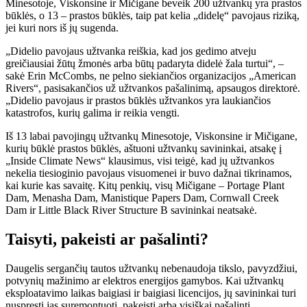
Minesotoje, Viskonsine ir Mičigane beveik 200 užtvankų yra prastos
būklės, o 13 – prastos būklės, taip pat kelia „didelę“ pavojaus riziką,
jei kuri nors iš jų sugenda.
„Didelio pavojaus užtvanka reiškia, kad jos gedimo atveju
greičiausiai žūtų žmonės arba būtų padaryta didelė žala turtui“, –
sakė Erin McCombs, ne pelno siekiančios organizacijos „American
Rivers“, pasisakančios už užtvankos pašalinimą, apsaugos direktorė.
„Didelio pavojaus ir prastos būklės užtvankos yra laukiančios
katastrofos, kurių galima ir reikia vengti.
Iš 13 labai pavojingų užtvankų Minesotoje, Viskonsine ir Mičigane,
kurių būklė prastos būklės, aštuoni užtvankų savininkai, atsakę į
„Inside Climate News“ klausimus, visi teigė, kad jų užtvankos
nekelia tiesioginio pavojaus visuomenei ir buvo dažnai tikrinamos,
kai kurie kas savaitę. Kitų penkių, visų Mičigane – Portage Plant
Dam, Menasha Dam, Manistique Papers Dam, Cornwall Creek
Dam ir Little Black River Structure B savininkai neatsakė.
Taisyti, pakeisti ar pašalinti?
Daugelis sergančių tautos užtvankų nebenaudoja tikslo, pavyzdžiui,
potvynių mažinimo ar elektros energijos gamybos. Kai užtvankų
eksploatavimo laikas baigiasi ir baigiasi licencijos, jų savininkai turi
nuspręsti jas suremontuoti, pakeisti arba visiškai pašalinti.