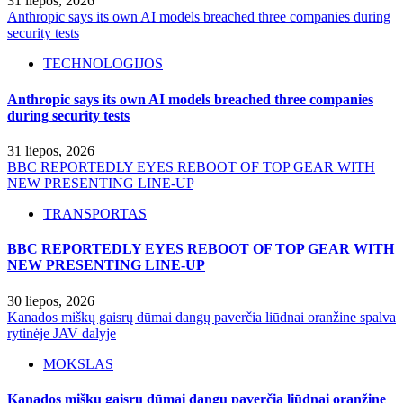
31 liepos, 2026
Anthropic says its own AI models breached three companies during
security tests
TECHNOLOGIJOS
Anthropic says its own AI models breached three companies
during security tests
31 liepos, 2026
BBC REPORTEDLY EYES REBOOT OF TOP GEAR WITH
NEW PRESENTING LINE-UP
TRANSPORTAS
BBC REPORTEDLY EYES REBOOT OF TOP GEAR WITH
NEW PRESENTING LINE-UP
30 liepos, 2026
Kanados miškų gaisrų dūmai dangų paverčia liūdnai oranžine spalva
rytinėje JAV dalyje
MOKSLAS
Kanados miškų gaisrų dūmai dangų paverčia liūdnai oranžine