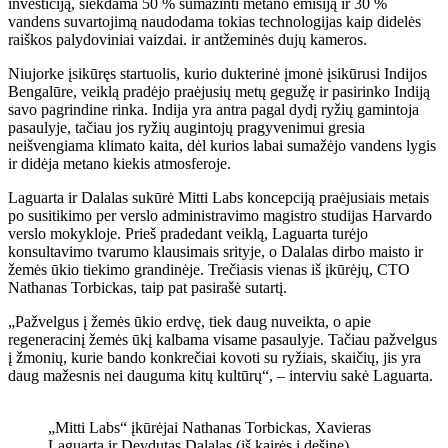
investiciją, siekdama 50 % sumažinti metano emisiją ir 30 %
vandens suvartojimą naudodama tokias technologijas kaip didelės
raiškos palydoviniai vaizdai. ir antžeminės dujų kameros.
Niujorke įsikūręs startuolis, kurio dukterinė įmonė įsikūrusi Indijos
Bengalūre, veiklą pradėjo praėjusių metų gegužę ir pasirinko Indiją
savo pagrindine rinka. Indija yra antra pagal dydį ryžių gamintoja
pasaulyje, tačiau jos ryžių augintojų pragyvenimui gresia
neišvengiama klimato kaita, dėl kurios labai sumažėjo vandens lygis
ir didėja metano kiekis atmosferoje.
Laguarta ir Dalalas sukūrė Mitti Labs koncepciją praėjusiais metais
po susitikimo per verslo administravimo magistro studijas Harvardo
verslo mokykloje. Prieš pradedant veiklą, Laguarta turėjo
konsultavimo tvarumo klausimais srityje, o Dalalas dirbo maisto ir
žemės ūkio tiekimo grandinėje. Trečiasis vienas iš įkūrėjų, CTO
Nathanas Torbickas, taip pat pasirašė sutartį.
„Pažvelgus į žemės ūkio erdvę, tiek daug nuveikta, o apie
regeneracinį žemės ūkį kalbama visame pasaulyje. Tačiau pažvelgus
į žmonių, kurie bando konkrečiai kovoti su ryžiais, skaičių, jis yra
daug mažesnis nei dauguma kitų kultūrų“, – interviu sakė Laguarta.
„Mitti Labs“ įkūrėjai Nathanas Torbickas, Xavieras
Laguarta ir Devdutas Dalalas (iš kairės į dešinę)