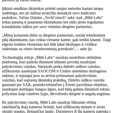
Įtikinti smulkius ūkininkus priimti naujus metodus kartais tampa
sudėtinga, nes jie dažnai nesiryžta atsisakyti savo tradicinės
praktikos. Tačiau Dalalas „TechCrunch“ sakė, kad „Mitti Labs“
teikia paramą ir patarimus ūkininkams bei siūlo jiems reguliarius
kontaktinius taškus per savo vietinius diegimo partnerius.
„Mūsų komanda dirba su diegimo partneriais, nuolat tobulindami
pikį ūkininkams; kas veikia viename kaime, gali netikti kitame. Taigi
elgesio keitimo elementas turi būti labai tikslingas ir visiškai
suderintas su vietos bendruomenių poreikiais“, – sakė jis.
Technologijų srityje „Mitti Labs“ naudoja nuotolinio stebėjimo
platformą, kuri padeda išmatuoti klimato poveikį naudojant
palydovinius vaizdus. Startuolis perka didelės raiškos vaizdus, ​​
užfiksuotus naudojant SAOCOM ir Umbra sintetinius diafragmos
radarus, ir sujungia juos su atvirai prieinamais palydoviniais
vaizdais, kad suprastų ūkininkų praktiką. Didelės raiškos vaizdai
gaunami per SAR, prasiskverbiančius į Žemės paviršiaus objektus,
naudojant skirtingus bangos ilgius, kad būtų galima išmatuoti tokius
požymius kaip vandens lygis, dirvožemio drėgmė ir augalų augimas.
Be palydovinių vaizdų, Mitti Labs naudoja šiltnamio efektą
sukeliančių dujų kameras žemėje, kad užfiksuotų metano ir azoto
oksido srautus, išeinančius lauke. Duomenys iš šių kamerų patenka į