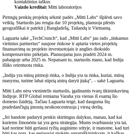
kontaktinius taškus
Vaizdo kreditai:
Mitti laboratorijos
Pirmųjų penkių projektų sėkmė padės „Mitti Labs“ išplėsti savo
veiklą. Startuolis jau rengia dar 10 projektų, planuoja plėstis
geografiškai ir patekti į Bangladešą, Tailandą ir Vietnamą.
Laguarta sakė „TechCrunch“, kad „Mitti Labs“ jau rado „tinkamus
vietinius partnerius“ naujose rinkose ir aptaria vietos projektų
finansavimą su projekto investuotojais ir anglies dioksido
kompensavimo pirkėjais. Planuojama juos pradėti 2024 m.
pabaigoje arba 2025 m. Nepaisant to, startuolis mano, kad Indija
išliks orientuota rinka.
„Indija yra mūsų pirmoji rinka, o Indija yra ta rinka, kuriai, mūsų
manymu, turime labai stiprią aistrą daryti įtaką“, – sakė Laguarta.
Mitti Labs nėra vienintelis startuolis, įgalinantis tvarų ūkininkavimą
Indijoje. RTP Global remiama Varaha yra vienas iš esamų šio
domeno žaidėjų. Tačiau Laguarta teigė, kad dauguma šių
pradedančiųjų įmonių nesikoncentruoja į vieną derlių.
„Jei bandote padaryti penkis skirtingus dalykus, manau, kad kai
kuriems žmonėms tai yra gera strategija. Mums svarbiausia yra tai,
kad norime būti geriausi ryžių auginimo srityje, ir manome, kad turi
būti kas nors, kas geriausiai mokėtų agromiškininkystę, ir kažkas,