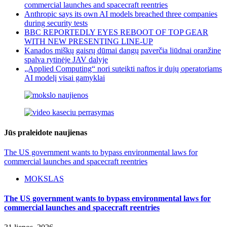
commercial launches and spacecraft reentries
Anthropic says its own AI models breached three companies
during security tests
BBC REPORTEDLY EYES REBOOT OF TOP GEAR
WITH NEW PRESENTING LINE-UP
Kanados miškų gaisrų dūmai dangų paverčia liūdnai oranžine
spalva rytinėje JAV dalyje
„Applied Computing“ nori suteikti naftos ir dujų operatoriams
AI modelį visai gamyklai
Jūs praleidote naujienas
The US government wants to bypass environmental laws for
commercial launches and spacecraft reentries
MOKSLAS
The US government wants to bypass environmental laws for
commercial launches and spacecraft reentries