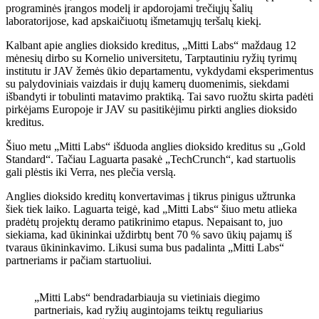
programinės įrangos modelį ir apdorojami trečiųjų šalių
laboratorijose, kad apskaičiuotų išmetamųjų teršalų kiekį.
Kalbant apie anglies dioksido kreditus, „Mitti Labs“ maždaug 12
mėnesių dirbo su Kornelio universitetu, Tarptautiniu ryžių tyrimų
institutu ir JAV žemės ūkio departamentu, vykdydami eksperimentus
su palydoviniais vaizdais ir dujų kamerų duomenimis, siekdami
išbandyti ir tobulinti matavimo praktiką. Tai savo ruožtu skirta padėti
pirkėjams Europoje ir JAV su pasitikėjimu pirkti anglies dioksido
kreditus.
Šiuo metu „Mitti Labs“ išduoda anglies dioksido kreditus su „Gold
Standard“. Tačiau Laguarta pasakė „TechCrunch“, kad startuolis
gali plėstis iki Verra, nes plečia verslą.
Anglies dioksido kreditų konvertavimas į tikrus pinigus užtrunka
šiek tiek laiko. Laguarta teigė, kad „Mitti Labs“ šiuo metu atlieka
pradėtų projektų deramo patikrinimo etapus. Nepaisant to, juo
siekiama, kad ūkininkai uždirbtų bent 70 % savo ūkių pajamų iš
tvaraus ūkininkavimo. Likusi suma bus padalinta „Mitti Labs“
partneriams ir pačiam startuoliui.
„Mitti Labs“ bendradarbiauja su vietiniais diegimo
partneriais, kad ryžių augintojams teiktų reguliarius