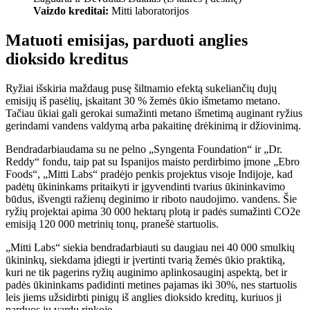
Vaizdo kreditai:
Mitti laboratorijos
Matuoti emisijas, parduoti anglies
dioksido kreditus
Ryžiai išskiria maždaug pusę šiltnamio efektą sukeliančių dujų
emisijų iš pasėlių, įskaitant 30 % žemės ūkio išmetamo metano.
Tačiau ūkiai gali gerokai sumažinti metano išmetimą auginant ryžius
gerindami vandens valdymą arba pakaitinę drėkinimą ir džiovinimą.
Bendradarbiaudama su ne pelno „Syngenta Foundation“ ir „Dr.
Reddy“ fondu, taip pat su Ispanijos maisto perdirbimo įmone „Ebro
Foods“, „Mitti Labs“ pradėjo penkis projektus visoje Indijoje, kad
padėtų ūkininkams pritaikyti ir įgyvendinti tvarius ūkininkavimo
būdus, išvengti ražienų deginimo ir riboto naudojimo. vandens. Šie
ryžių projektai apima 30 000 hektarų plotą ir padės sumažinti CO2e
emisiją 120 000 metrinių tonų, pranešė startuolis.
„Mitti Labs“ siekia bendradarbiauti su daugiau nei 40 000 smulkių
ūkininkų, siekdama įdiegti ir įvertinti tvarią žemės ūkio praktiką,
kuri ne tik pagerins ryžių auginimo aplinkosauginį aspektą, bet ir
padės ūkininkams padidinti metines pajamas iki 30%, nes startuolis
leis jiems užsidirbti pinigų iš anglies dioksido kreditų, kuriuos ji
parduos jų vardu rinkoje.