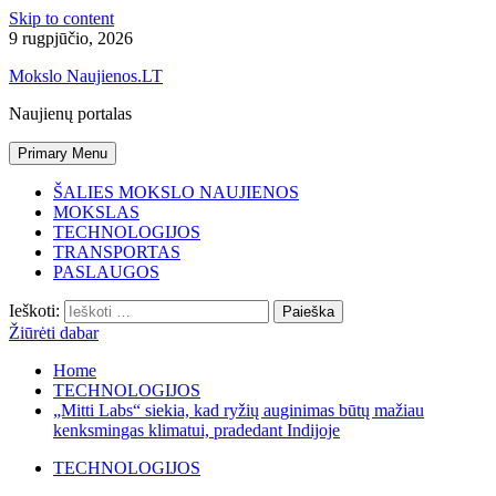
Skip to content
9 rugpjūčio, 2026
Mokslo Naujienos.LT
Naujienų portalas
Primary Menu
ŠALIES MOKSLO NAUJIENOS
MOKSLAS
TECHNOLOGIJOS
TRANSPORTAS
PASLAUGOS
Ieškoti:
Žiūrėti dabar
Home
TECHNOLOGIJOS
„Mitti Labs“ siekia, kad ryžių auginimas būtų mažiau
kenksmingas klimatui, pradedant Indijoje
TECHNOLOGIJOS