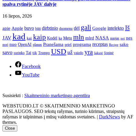
spalva rytinėje JAV dalyje
16 liepos, 2026
gali
Iš
apie
buvo
dirbtinio
dėl
intelekto
Apple
Google
būti
duomenų
kad
kaip
mln
JAV
NASA
nes
mlrd
kai
Kodėl
Metų
ką
naujas
nei
Pranešama
programą
receptas
sako
nuo
OpenAI
nori
prieš
planas
Recipe
USD
yra
savo
už
Tai
tik
surinko
Trumpo
vaizdo
šoninė
šakutė
Facebook
YouTube
Susisiekti :
Skaitmeninio marketingo agentūra
WEBSTUDIO.LT © SKAITMENINIO MARKETINGO
PASLAUGOS. SEO tekstų rašymas, turinio kūrimas, straipsnių
rašymas ir talpinimas į mūsų valdomas svetaines.
|
DarkNews
by AF
themes.
Close