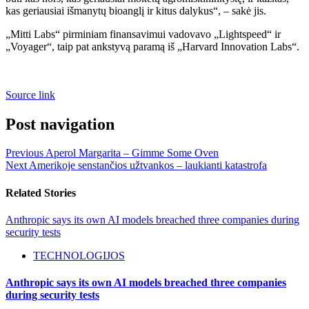
kas geriausiai išmanytų bioanglį ir kitus dalykus“, – sakė jis.
„Mitti Labs“ pirminiam finansavimui vadovavo „Lightspeed“ ir
„Voyager“, taip pat ankstyvą paramą iš „Harvard Innovation Labs“.
Source link
Post navigation
Previous
Aperol Margarita – Gimme Some Oven
Next
Amerikoje senstančios užtvankos – laukianti katastrofa
Related Stories
Anthropic says its own AI models breached three companies during
security tests
TECHNOLOGIJOS
Anthropic says its own AI models breached three companies
during security tests