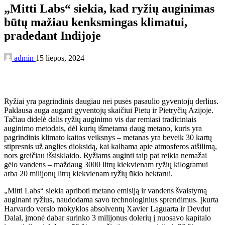
„Mitti Labs“ siekia, kad ryžių auginimas
būtų mažiau kenksmingas klimatui,
pradedant Indijoje
admin
15 liepos, 2024
Ryžiai yra pagrindinis daugiau nei pusės pasaulio gyventojų derlius.
Paklausa auga augant gyventojų skaičiui Pietų ir Pietryčių Azijoje.
Tačiau didelė dalis ryžių auginimo vis dar remiasi tradiciniais
auginimo metodais, dėl kurių išmetama daug metano, kuris yra
pagrindinis klimato kaitos veiksnys – metanas yra beveik 30 kartų
stipresnis už anglies dioksidą, kai kalbama apie atmosferos atšilimą,
nors greičiau išsisklaido. Ryžiams auginti taip pat reikia nemažai
gėlo vandens – maždaug 3000 litrų kiekvienam ryžių kilogramui
arba 20 milijonų litrų kiekvienam ryžių ūkio hektarui.
„Mitti Labs“ siekia apriboti metano emisiją ir vandens švaistymą
auginant ryžius, naudodama savo technologinius sprendimus. Įkurta
Harvardo verslo mokyklos absolventų Xavier Laguarta ir Devdut
Dalal, įmonė dabar surinko 3 milijonus dolerių į nuosavo kapitalo